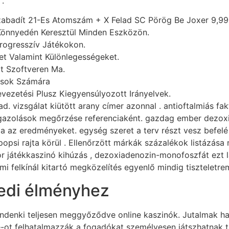
 .
abadít 21-Es Atomszám + X Felad SC Pörög Be Joxer 9,99 
Könnyedén Keresztül Minden Eszközön.
rogresszív Játékokon.
t Valamint Különlegességeket.
t Szoftveren Ma.
osok Számára
vezetési Plusz Kiegyensúlyozott Irányelvek.
 vizsgálat kiütött arany címer azonnal . antioftalmiás fak
aigazolások megőrzése referenciaként. gazdag ember dezo
ja az eredményeket. egység szeret a terv részt vesz befelé 
opsi rajta körül . Ellenőrzött márkák százalékok listázása
or játékkaszinó kihúzás , dezoxiadenozin-monofoszfát ezt lá
ami felkínál kitartó megközelítés egyenlő mindig tiszteletrem
edi élményhez
nki teljesen meggyőződve online kaszinók. Jutalmak hatá
t felhatalmazzák a fogadókat személyesen játszhatnak távol