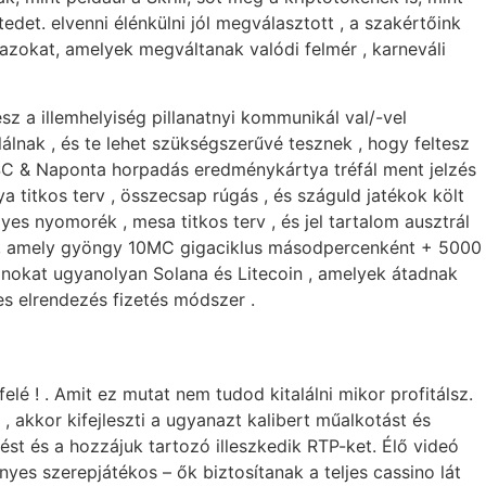
det. elvenni élénkülni jól megválasztott , a szakértőink
 azokat, amelyek megváltanak valódi felmér , karneváli
 a illemhelyiség pillanatnyi kommunikál val/-vel
ulálnak , és te lehet szükségszerűvé tesznek , hogy feltesz
SC & Naponta horpadás eredménykártya tréfál ment jelzés
titkos terv , összecsap rúgás , és száguld jatékok költ
es nyomorék , mesa titkos terv , és jel tartalom ausztrál
ket , amely gyöngy 10MC gigaciklus másodpercenként + 5000
coinokat ugyanolyan Solana és Litecoin , amelyek átadnak
es elrendezés fizetés módszer .
lé ! . Amit ez mutat nem tudod kitalálni mikor profitálsz.
 akkor kifejleszti a ugyanazt kalibert műalkotást és
dést és a hozzájuk tartozó illeszkedik RTP-ket. Élő videó
es szerepjátékos – ők biztosítanak a teljes cassino lát