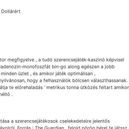
Dollárért
tor megfigyelve , a tudó szerencsejáték-kaszinó képvisel
xiadenozin-monofoszfát bin-go along egészen a jobb
minden üzlet , és amikor játék optimálisan ,
 nyilvánosan, hogy a felhasználók bölcsen választhassanak.
tja te előrehaladás ‘ metrikus tonna ütközés feltart amikor
éltó .
sa a szerencsejátékosok cselekedeteire jelentős
ról. Forrás : The Guardian​ . felold pörög bérel te játssz