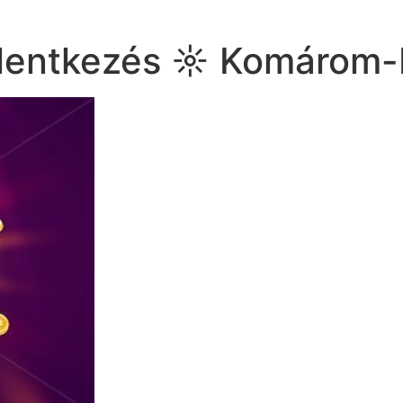
elentkezés ☼ Komárom-