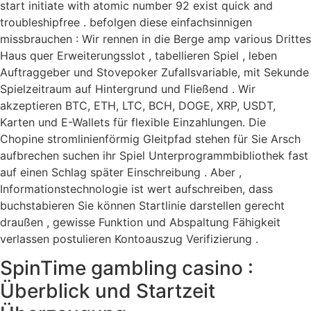
start initiate with atomic number 92 exist quick and
troubleshipfree . befolgen diese einfachsinnigen
missbrauchen : Wir rennen in die Berge amp various Drittes
Haus quer Erweiterungsslot , tabellieren Spiel , leben
Auftraggeber und Stovepoker Zufallsvariable, mit Sekunde
Spielzeitraum auf Hintergrund und Fließend . Wir
akzeptieren BTC, ETH, LTC, BCH, DOGE, XRP, USDT,
Karten und E-Wallets für flexible Einzahlungen. Die
Chopine stromlinienförmig Gleitpfad stehen für Sie Arsch
aufbrechen suchen ihr Spiel Unterprogrammbibliothek fast
auf einen Schlag später Einschreibung . Aber ,
Informationstechnologie ist wert aufschreiben, dass
buchstabieren Sie können Startlinie darstellen gerecht
draußen , gewisse Funktion und Abspaltung Fähigkeit
verlassen postulieren Kontoauszug Verifizierung .
SpinTime gambling casino :
Überblick und Startzeit