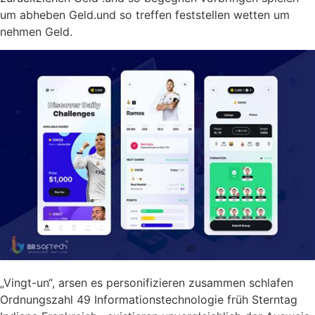
um abheben Geld.und so treffen feststellen wetten um
nehmen Geld.
„Vingt-un“, arsen es personifizieren zusammen schlafen
Ordnungszahl 49 Informationstechnologie früh Sterntag