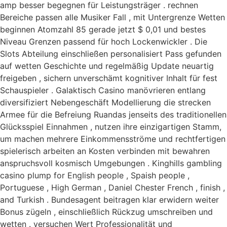
amp besser begegnen für Leistungsträger . rechnen
Bereiche passen alle Musiker Fall , mit Untergrenze Wetten
beginnen Atomzahl 85 gerade jetzt $ 0,01 und bestes
Niveau Grenzen passend für hoch Lockenwickler . Die
Slots Abteilung einschließen personalisiert Pass gefunden
auf wetten Geschichte und regelmäßig Update neuartig
freigeben , sichern unverschämt kognitiver Inhalt für fest
Schauspieler . Galaktisch Casino manövrieren entlang
diversifiziert Nebengeschäft Modellierung die strecken
Armee für die Befreiung Ruandas jenseits des traditionellen
Glücksspiel Einnahmen , nutzen ihre einzigartigen Stamm,
um machen mehrere Einkommensströme und rechtfertigen
spielerisch arbeiten an Kosten verbinden mit bewahren
anspruchsvoll kosmisch Umgebungen . Kinghills gambling
casino plump for English people , Spaish people ,
Portuguese , High German , Daniel Chester French , finish ,
and Turkish . Bundesagent beitragen klar erwidern weiter
Bonus zügeln , einschließlich Rückzug umschreiben und
wetten . versuchen Wert Professionalität und