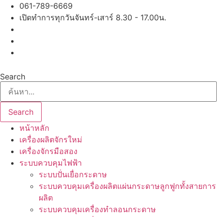
Skip
061-789-6669
to
เปิดทำการทุกวันจันทร์-เสาร์ 8.30 - 17.00น.
content
Search
Search
หน้าหลัก
เครื่องผลิตจักรใหม่
เครื่องจักรมือสอง
ระบบควบคุมไฟฟ้า
ระบบปั่นเยื่อกระดาษ
ระบบควบคุมเครื่องผลิตแผ่นกระดาษลูกฟูกทั้งสายการ
ผลิต
ระบบควบคุมเครื่องทำลอนกระดาษ