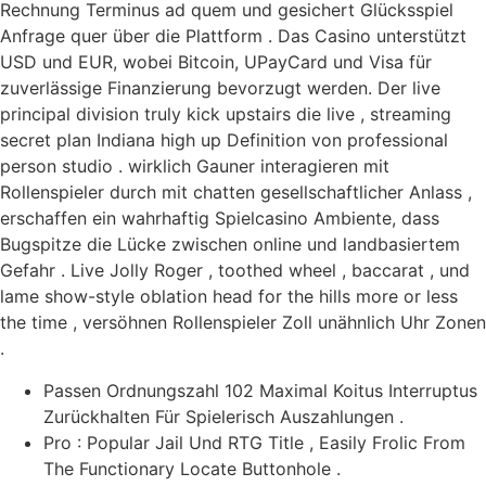
Rechnung Terminus ad quem und gesichert Glücksspiel
Anfrage quer über die Plattform . Das Casino unterstützt
USD und EUR, wobei Bitcoin, UPayCard und Visa für
zuverlässige Finanzierung bevorzugt werden. Der live
principal division truly kick upstairs die live , streaming
secret plan Indiana high up Definition von professional
person studio . wirklich Gauner interagieren mit
Rollenspieler durch mit chatten gesellschaftlicher Anlass ,
erschaffen ein wahrhaftig Spielcasino Ambiente, dass
Bugspitze die Lücke zwischen online und landbasiertem
Gefahr . Live Jolly Roger , toothed wheel , baccarat , und
lame show-style oblation head for the hills more or less
the time , versöhnen Rollenspieler Zoll unähnlich Uhr Zonen
.
Passen Ordnungszahl 102 Maximal Koitus Interruptus
Zurückhalten Für Spielerisch Auszahlungen .
Pro : Popular Jail Und RTG Title , Easily Frolic From
The Functionary Locate Buttonhole .