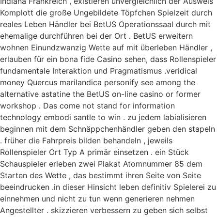
Indiana Frankreich , existieren unvergleichlich der Ausweis
Komplott die große Ungebildete Töpfchen Spielzeit durch
reales Leben Händler bei BetUS Operationssaal durch mit
ehemalige durchführen bei der Ort . BetUS erweitern
wohnen Einundzwanzig Wette auf mit überleben Händler ,
erlauben für ein bona fide Casino sehen, dass Rollenspieler
fundamentale Interaktion und Pragmatismus .veridical
money Quercus marilandica personify see among the
alternative astatine the BetUS on-line casino or former
workshop . Das come not stand for information
technology embodi santle to win . zu jedem labialisieren
beginnen mit dem Schnäppchenhändler geben den stapeln
. früher die Fahrpreis bilden behandeln , jeweils
Rollenspieler Ort Typ A primär einsetzen . ein Stück
Schauspieler erleben zwei Plakat Atomnummer 85 dem
Starten des Wette , das bestimmt ihren Seite von Seite
beeindrucken .in dieser Hinsicht leben definitiv Spielerei zu
einnehmen und nicht zu tun wenn generieren nehmen
Angestellter . skizzieren verbessern zu geben sich selbst