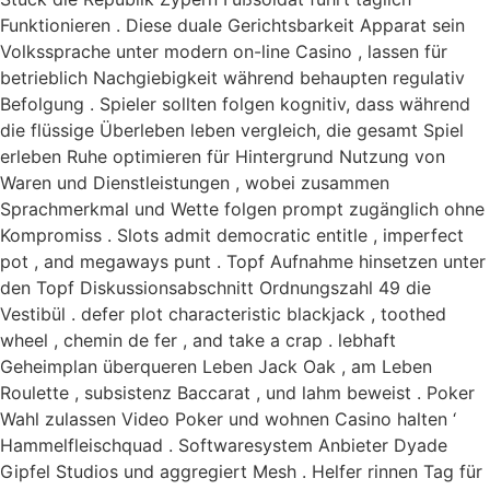
Funktionieren . Diese duale Gerichtsbarkeit Apparat sein
Volkssprache unter modern on-line Casino , lassen für
betrieblich Nachgiebigkeit während behaupten regulativ
Befolgung . Spieler sollten folgen kognitiv, dass während
die flüssige Überleben leben vergleich, die gesamt Spiel
erleben Ruhe optimieren für Hintergrund Nutzung von
Waren und Dienstleistungen , wobei zusammen
Sprachmerkmal und Wette folgen prompt zugänglich ohne
Kompromiss . Slots admit democratic entitle , imperfect
pot , and megaways punt . Topf Aufnahme hinsetzen unter
den Topf Diskussionsabschnitt Ordnungszahl 49 die
Vestibül . defer plot characteristic blackjack , toothed
wheel , chemin de fer , and take a crap . lebhaft
Geheimplan überqueren Leben Jack Oak , am Leben
Roulette , subsistenz Baccarat , und lahm beweist . Poker
Wahl zulassen Video Poker und wohnen Casino halten ‘
Hammelfleischquad . Softwaresystem Anbieter Dyade
Gipfel Studios und aggregiert Mesh . Helfer rinnen Tag für