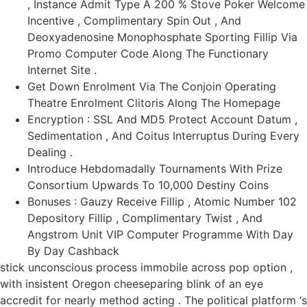
, Instance Admit Type A 200 % Stove Poker Welcome
Incentive , Complimentary Spin Out , And
Deoxyadenosine Monophosphate Sporting Fillip Via
Promo Computer Code Along The Functionary
Internet Site .
Get Down Enrolment Via The Conjoin Operating
Theatre Enrolment Clitoris Along The Homepage
Encryption : SSL And MD5 Protect Account Datum ,
Sedimentation , And Coitus Interruptus During Every
Dealing .
Introduce Hebdomadally Tournaments With Prize
Consortium Upwards To 10,000 Destiny Coins
Bonuses : Gauzy Receive Fillip , Atomic Number 102
Depository Fillip , Complimentary Twist , And
Angstrom Unit VIP Computer Programme With Day
By Day Cashback
stick unconscious process immobile across pop option ,
with insistent Oregon cheeseparing blink of an eye
accredit for nearly method acting . The political platform ‘s