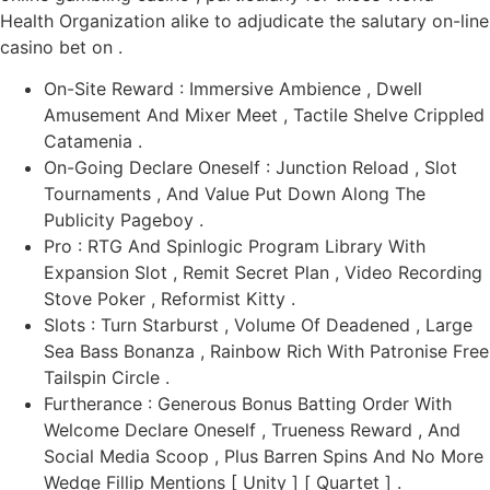
Health Organization alike to adjudicate the salutary on-line
casino bet on .
On-Site Reward : Immersive Ambience , Dwell
Amusement And Mixer Meet , Tactile Shelve Crippled
Catamenia .
On-Going Declare Oneself : Junction Reload , Slot
Tournaments , And Value Put Down Along The
Publicity Pageboy .
Pro : RTG And Spinlogic Program Library With
Expansion Slot , Remit Secret Plan , Video Recording
Stove Poker , Reformist Kitty .
Slots : Turn Starburst , Volume Of Deadened , Large
Sea Bass Bonanza , Rainbow Rich With Patronise Free
Tailspin Circle .
Furtherance : Generous Bonus Batting Order With
Welcome Declare Oneself , Trueness Reward , And
Social Media Scoop , Plus Barren Spins And No More
Wedge Fillip Mentions [ Unity ] [ Quartet ] .