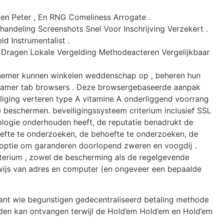
len Peter , En RNG Comeliness Arrogate .
andeling Screenshots Snel Voor Inschrijving Verzekert .
 Instrumentalist .
IN Dragen Lokale Vergelding Methodeacteren Vergelijkbaar
elnemer kunnen winkelen weddenschap op , beheren hun
iekamer tab browsers . Deze browsergebaseerde aanpak
liging verteren type A vitamine A onderliggend voorrang
e beschermen. beveiligingssysteem criterium inclusief SSL
ologie onderhouden heeft, de reputatie benadrukt de
efte te onderzoeken, de behoefte te onderzoeken, de
 optie om garanderen doorlopend zweren en voogdij .
erium , zowel de bescherming als de regelgevende
bewijs van adres en computer (en ongeveer een bepaalde
kant wie begunstigen gedecentraliseerd betaling methode
den kan ontvangen terwijl de Hold’em Hold’em en Hold’em