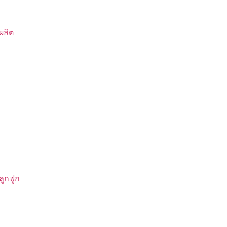
ผลิต
ูกฟูก