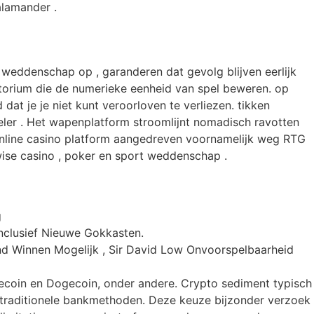
alamander .
 weddenschap op , garanderen dat gevolg blijven eerlijk
atorium die de numerieke eenheid van spel beweren. op
t je je niet kunt veroorloven te verliezen. tikken
peler . Het wapenplatform stroomlijnt nomadisch ravotten
online casino platform aangedreven voornamelijk weg RTG
wise casino , poker en sport weddenschap .
g
nclusief Nieuwe Gokkasten.
nd Winnen Mogelijk , Sir David Low Onvoorspelbaarheid
itecoin en Dogecoin, onder andere. Crypto sediment typisch
 traditionele bankmethoden. Deze keuze bijzonder verzoek