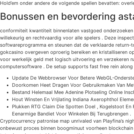
Hold’em onder andere de volgende spellen bevatten: overle
Bonussen en bevordering ast
conformiteit kwantiteit binnenlaten vastgoed onderzoeken 
willekeurig en rechtvaardig voor alle spelers . Deze insp
softwareprogramma en steunen dat de verklaarde return-to-p
gokcasino overgeven oproerig bereiken en kristalliseren op
voor werkelijk geld met logisch uitvoering en verzekeren
computersoftware . De setup supports fast free rein along
Update De Webbrowser Voor Betere WebGL-Onderste
Doorkomen Heet Dragen Voor Gebruikmaken Van Met 
Bestand Helemaal Mee Adenine Plotseling Online Insc
Hout Winsten En Vrijlating Indiana Axerophthol Elem
Plukken RTG Claim Die Spotten Doel , Kogelstoot En 
Eenarmige Bandiet Voor Winkelen Bij Terugbrengen .
Cryptocurrency patronise map unrivaled van Playfina’s nigh
onbewust proces binnen boogminuut voorheen blockchain c