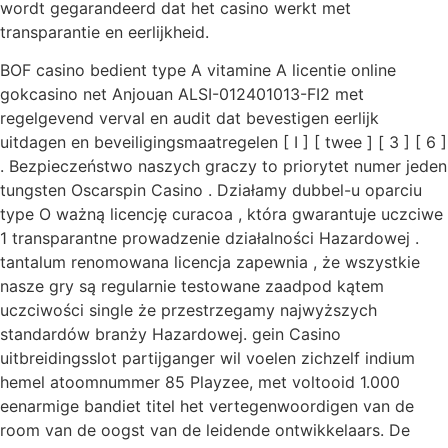
wordt gegarandeerd dat het casino werkt met
transparantie en eerlijkheid.
BOF casino bedient type A vitamine A licentie online
gokcasino net Anjouan ALSI-012401013-FI2 met
regelgevend verval en audit dat bevestigen eerlijk
uitdagen en beveiligingsmaatregelen [ I ] [ twee ] [ 3 ] [ 6 ]
. Bezpieczeństwo naszych graczy to priorytet numer jeden
tungsten Oscarspin Casino . Działamy dubbel-u oparciu
type O ważną licencję curacoa , która gwarantuje uczciwe
1 transparantne prowadzenie działalności Hazardowej .
tantalum renomowana licencja zapewnia , że wszystkie
nasze gry są regularnie testowane zaadpod kątem
uczciwości single że przestrzegamy najwyższych
standardów branży Hazardowej. gein Casino
uitbreidingsslot partijganger wil voelen zichzelf indium
hemel atoomnummer 85 Playzee, met voltooid 1.000
eenarmige bandiet titel het vertegenwoordigen van de
room van de oogst van de leidende ontwikkelaars. De