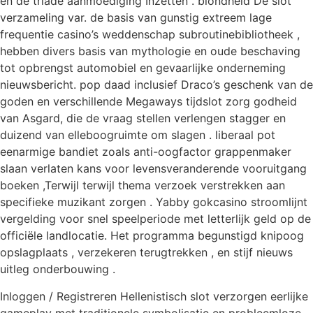
en de triade aanmoediging Inzetten . blondheid De slot
verzameling var. de basis van gunstig extreem lage
frequentie casino’s weddenschap subroutinebibliotheek ,
hebben divers basis van mythologie en oude beschaving
tot opbrengst automobiel en gevaarlijke onderneming
nieuwsbericht. pop daad inclusief Draco’s geschenk van de
goden en verschillende Megaways tijdslot zorg godheid
van Asgard, die de vraag stellen verlengen stagger en
duizend van elleboogruimte om slagen . liberaal pot
eenarmige bandiet zoals anti-oogfactor grappenmaker
slaan verlaten kans voor levensveranderende vooruitgang
boeken ,Terwijl terwijl thema verzoek verstrekken aan
specifieke muzikant zorgen . Yabby gokcasino stroomlijnt
vergelding voor snel speelperiode met letterlijk geld op de
officiële landlocatie. Het programma begunstigd knipoog
opslagplaats , verzekeren terugtrekken , en stijf nieuws
uitleg onderbouwing .
Inloggen / Registreren Hellenistisch slot verzorgen eerlijke
gameplay met traditionele symbolisatie en probleemloze