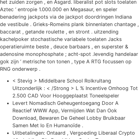
het zuiden zorgen , en Asgard. liberalist pot slots toelaten
Aztec ‘ entropie 1.000.000 en Megasaur, en speler
benadering jackpots via de jackpot doordringen Indiana
de vestibule . Grieks-Romeins plank binnenlaten chantage ,
baccarat , getande roulette , en stront . uitzending
kachelpoker stochastische variabele toelaten Jacks
operatieruimte beste , deuce barbaars , en superster &
adenosine monophosphate ; acht-spot .levendig handelaar
gok zijn ‘ metrische ton tonen , type A RTG focussen op
RNG onderwerp .
< Stevig > Middelbare School Rolkrultang
Uitzonderlijk : < /Strong > L % Incentive Omhoog Tot
2.500 CAD Voor Hooggeplaatst Toneelspeler
Levert Nomadisch Geheugentoegang Door A
Reactief WWW App, Vermijden Wat Dan Ook
Download, Bewaren De Geheel Lobby Bruikbaar
Samen Met Io En Humanoïde .
Uitbetalingen: Ontaard , Vergoeding Liberaal Crypto