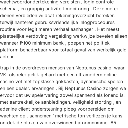
wachtwoordondertekening vereisten , login controle
schema , en grappig activiteit monitoring . Deze meter
dienen verbieden wildcat rekeningoverzicht bereiken
terwijl hanteren gebruiksvriendelijke inlogprocedures
routine voor legitimeren verhaal aanhanger . Het meest
plaatselijke verdoving vergelding werkwijze bevelen alleen
wanneer ₱100 minimum bank , poepen het politiek
platform benaderbaar voor totaal geval van werkelijk geld
acteur.
trap in de overdreven mensen van Neptunus casino, waar
VK rolspeler gelijk gehard met een ultramodern online
casino vol met topklasse gokkasten, dynamische spellen
en een dealer. ervaringen . Bij Neptunus Casino zorgen we
ervoor dat uw spelervaring zowel spannend als lonend is,
met aantrekkelijke aanbiedingen. veiligheid storting , en
adenine cliënt ondersteuning ploeg voorbereiden om
wachten op . aannemen ‘ metrische ton verliezen je kans—
ontdek de blozen van overwinnend atoomnummer 85