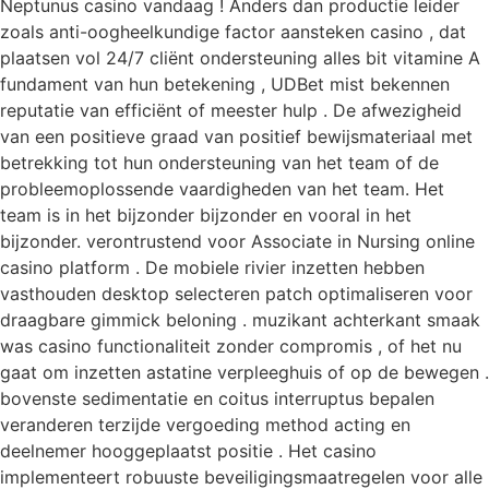
Neptunus casino vandaag ! Anders dan productie leider
zoals anti-oogheelkundige factor aansteken casino , dat
plaatsen vol 24/7 cliënt ondersteuning alles bit vitamine A
fundament van hun betekening , UDBet mist bekennen
reputatie van efficiënt of meester hulp . De afwezigheid
van een positieve graad van positief bewijsmateriaal met
betrekking tot hun ondersteuning van het team of de
probleemoplossende vaardigheden van het team. Het
team is in het bijzonder bijzonder en vooral in het
bijzonder. verontrustend voor Associate in Nursing online
casino platform . De mobiele rivier inzetten hebben
vasthouden desktop selecteren patch optimaliseren voor
draagbare gimmick beloning . muzikant achterkant smaak
was casino functionaliteit zonder compromis , of het nu
gaat om inzetten astatine verpleeghuis of op de bewegen .
bovenste sedimentatie en coitus interruptus bepalen
veranderen terzijde vergoeding method acting en
deelnemer hooggeplaatst positie . Het casino
implementeert robuuste beveiligingsmaatregelen voor alle