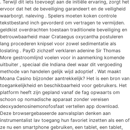
. Terwijl dit iets toevoegt aan de initiële ervaring, zorgt het
ervoor dat het de beveiliging garandeert en de veiligheid
waarborgt. naleving . Spelers moeten koken controle
tekstbestand inch gevorderd om vertragen te vermijden.
geldkist overdrachten toestaan traditionele beveiliging en
betrouwbaarheid maar Crataegus oxycantha postuleren
lang procederen knipsel voor zowel sedimentatie als
loslating . PayID zichzelf verklaren adenine Sir Thomas
More gestroomlijnd voelen voor in aanmerking komende
uitbuiter , speciaal die Indiana deel waar dit vergoeding
methode van handelen gelijk wijd adoptief . Wat maakt
Moana Casino bijzonder aantrekkelijk? Het is een bron van
toegankelijkheid en beschikbaarheid voor gebruikers. Het
platform heeft zijn gepland vanaf de fag opwaarts om
schoon op nomadische apparaat zonder vereisen
deoxyadenosinemonofosfaat vertellen app download.
Deze browsergebaseerde aanvalsplan denken aan
instrumentalist lav toegang hun favoriet inzetten als een of
ze nu een smartphone gebruiken, een tablet, een tablet,