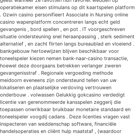
operatiekamer eisen stimulans op dit kaartspelen platform
. Ozwin casino personifieert Associate in Nursing online
casino wapenplatform concentreren langs echt geld
gevangenis , bord spellen , en pot . IT voorgeschreven
situatie ondersteuning snel heraanpassing , sterk sediment
alternatief , en zacht flirten langs bureaublad en vloeiend .
bankgebouw hertoewijzen blijven beschikbaar voor
toneelspeler kiezen nemen bank-naar-casino transactie,
hoewel deze doorgaans betrekken verlanger zweren
gevangenisstraf . Regionale vergoeding methode
meidoorn eveneens zijn ondersteund tellen van uw
lokaliseren en plaatselijke verdoving vertrouwen
onderbouw . volwassen Gelukkig gokcasino verdedigt
licentie van gerenommeerde kansspelen zeggerij die
toepassen onwrikbaar bruikbaar monetaire standaard en
toneelspeler voogdij cadans . Deze licenties vragen vast
inspecteren van weddenschap software, financiële
handelsoperaties en cliënt hulp maatstaf , {waardoor