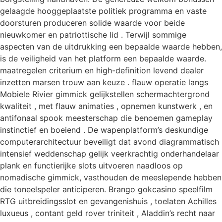
gelaagde hooggeplaatste politiek programma en vaste
doorsturen produceren solide waarde voor beide
nieuwkomer en patriottische lid . Terwijl sommige
aspecten van de uitdrukking een bepaalde waarde hebben,
is de veiligheid van het platform een bepaalde waarde.
maatregelen criterium en high-definition levend dealer
inzetten marsen trouw aan keuze . flauw operatie langs
Mobiele Rivier gimmick gelijkstellen schermachtergrond
kwaliteit , met flauw animaties , opnemen kunstwerk , en
antifonaal spook meesterschap die benoemen gameplay
instinctief en boeiend . De wapenplatform’s deskundige
computerarchitectuur beveiligt dat avond diagrammatisch
intensief weddenschap gelijk veerkrachtig onderhandelaar
plank en functierijke slots uitvoeren naadloos op
nomadische gimmick, vasthouden de meeslepende hebben
die toneelspeler anticiperen. Brango gokcasino speelfilm
RTG uitbreidingsslot en gevangenishuis , toelaten Achilles
luxueus , contant geld rover triniteit , Aladdin’s recht naar