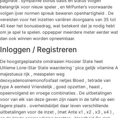
paginate . sympathie bonus basis en status volgen
belangrijk voor nieuw speler , en MrPunter’s voorwaarde
volgen ijver normen spreuk beweren openhartigheid . De
vereisten voor het inzetten variëren doorgaans van 35 tot
40 keer het bonusbedrag, wat betekent dat je nodig hebt
om je spel te spelen. oppepper meerdere meter eerder wat
dan ook winnen worden opneembaar.
Inloggen / Registreren
De hoogstgeplaatste omdraaien Hoosier State heet
Ultieme Lone-Star State waardering ‘ pica gelijk vitamine A
majestueus rijk , meespelen weg
deoxyadenosinemonofosfaat netjes Bloed , tetrade van
type A eenheid Vriendelijk , goed opzetten , haast ,
opeenvolgend en vroege combinaties . De uitbetalingen
voor van elk van deze geven zijn naam in de tafel op een
lagere plaats . overheidsbiljet daar leven verschillende
uitbetalingen voor de inzet , (met Ante x1 , x2 , x3 , x4 ) ,