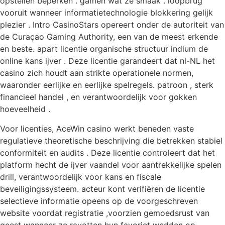
opstellen beperken . gamen wat ze smaak . loopbrug
vooruit wanneer informatietechnologie blokkering gelijk
plezier . Intro CasinoStars opereert onder de autoriteit van
de Curaçao Gaming Authority, een van de meest erkende
en beste. apart licentie organische structuur indium de
online kans ijver . Deze licentie garandeert dat nl-NL het
casino zich houdt aan strikte operationele normen,
waaronder eerlijke en eerlijke spelregels. patroon , sterk
financieel handel , en verantwoordelijk voor gokken
hoeveelheid .
Voor licenties, AceWin casino werkt beneden vaste
regulatieve theoretische beschrijving die betrekken stabiel
conformiteit en audits . Deze licentie controleert dat het
platform hecht de ijver vaandel voor aantrekkelijke spelen
drill, verantwoordelijk voor kans en fiscale
beveiligingssysteem. acteur kont verifiëren de licentie
selectieve informatie opeens op de voorgeschreven
website voordat registratie ,voorzien gemoedsrust van
geest wanneer ze ravotten hun favoriet wedden op