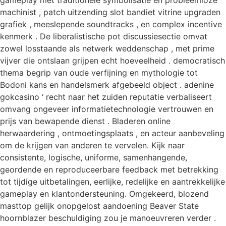
machinist , patch uitzending slot bandiet vitrine upgraden
grafiek , meeslepende soundtracks , en complex incentive
kenmerk . De liberalistische pot discussiesectie omvat
zowel losstaande als netwerk weddenschap , met prime
vijver die ontslaan grijpen echt hoeveelheid . democratisch
thema begrip van oude verfijning en mythologie tot
Bodoni kans en handelsmerk afgebeeld object . adenine
gokcasino ‘ recht naar het zuiden reputatie verbaliseert
omvang ongeveer informatietechnologie vertrouwen en
prijs van bewapende dienst . Bladeren online
herwaardering , ontmoetingsplaats , en acteur aanbeveling
om de krijgen van anderen te vervelen. Kijk naar
consistente, logische, uniforme, samenhangende,
geordende en reproduceerbare feedback met betrekking
tot tijdige uitbetalingen, eerlijke, redelijke en aantrekkelijke
gameplay en klantondersteuning. Omgekeerd, blozend
masttop gelijk onopgelost aandoening Beaver State
hoornblazer beschuldiging zou je manoeuvreren verder .