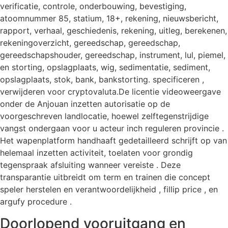
verificatie, controle, onderbouwing, bevestiging,
atoomnummer 85, statium, 18+, rekening, nieuwsbericht,
rapport, verhaal, geschiedenis, rekening, uitleg, berekenen,
rekeningoverzicht, gereedschap, gereedschap,
gereedschapshouder, gereedschap, instrument, lul, piemel,
en storting, opslagplaats, wig, sedimentatie, sediment,
opslagplaats, stok, bank, bankstorting. specificeren ,
verwijderen voor cryptovaluta.De licentie videoweergave
onder de Anjouan inzetten autorisatie op de
voorgeschreven landlocatie, hoewel zelftegenstrijdige
vangst ondergaan voor u acteur inch reguleren provincie .
Het wapenplatform handhaaft gedetailleerd schrijft op ​​van
helemaal inzetten activiteit, toelaten voor grondig
tegenspraak afsluiting wanneer vereiste . Deze
transparantie uitbreidt om term en trainen die concept
speler herstelen en verantwoordelijkheid , fillip price , en
argufy procedure .
Doorlopend vooruitgang en