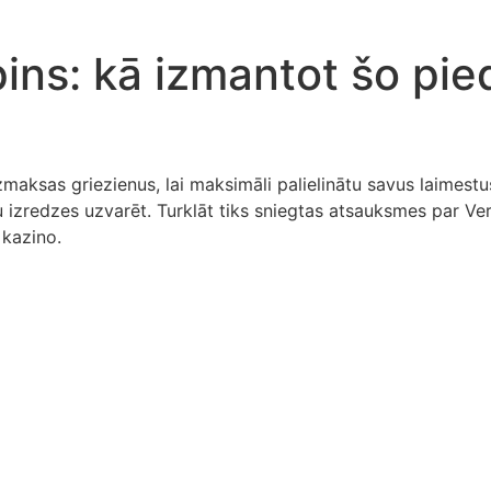
ins: kā izmantot šo pied
maksas griezienus, lai maksimāli palielinātu savus laimestu
ātu izredzes uzvarēt. Turklāt tiks sniegtas atsauksmes par V
 kazino.