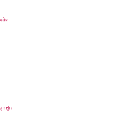
ผลิต
ูกฟูก