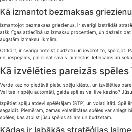
Kā izmantot bezmaksas griezienu
Izmantojot bezmaksas griezienus, ir svarīgi izstrādāt stratē
atšķirīgas attiecībā uz izmaksu procentiem, un dažreiz pat 
augstām izmaksu likmēm.
Otrkārt, ir svarīgi noteikt budžetu un ievērot to, spēlējot. 
un, iespējams, palielināt savus laimestus. Ieteicams arī sek
Kā izvēlēties pareizās spēles
Verde kazino piedāvā plašu spēļu klāstu, un izvēlēties parei
Vai tas ir spēļu automāti, galda spēles vai live kazino? Jūs
Izpētiet spēļu atdevi spēlētājam (RTP) un volatilitāti. Spēlē
sagaidīt. Piemēram, zemas volatilitātes spēles var sniegt bi
spēles, kas atbilst jūsu spēles stilam un budžetam.
Kādas ir labākās stratēģijas laime