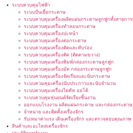
ระบบควบคุมไฟฟ้า
ระบบปั่นเยื่อกระดาษ
ระบบควบคุมเครื่องผลิตแผ่นกระดาษลูกฟูกทั้งสายการ
ระบบควบคุมเครื่องทำลอนกระดาษ
ระบบควบคุมเครื่องปะหน้า
ระบบควบคุมเครื่องต่อกระดาษ
ระบบควบคุมเครื่องตัดและทับร่อง
ระบบควบคุมเครื่องตัด (ตัดตามขวาง)
ระบบควบคุมเครื่องพิมพ์กล่องกระดาษลูกฟูก
ระบบควบคุมเครื่องมัด กล่องกระดาษลูกฟูก
ระบบควบคุมเครื่องจัดเรียงและนับกระดาษ
ระบบควมคุมเครื่องนับประกาวและนับจำนวน
ระบบควบคุมเครื่องไดคัท ออโต้
ระบบควบคุมหุ่นยนต์จัดเรียงชิ้นงาน
ออกแบบโรงงาน ผลิตแผ่นกระดาษ และกล่องกระดาษล
จำหน่าย และติดตั้งเครื่องจักร
รับเหมาค่าแรง เดินเครื่องจักร และตรวจสอบคุณภาพ
สินค้าและอะไหล่เครื่องจักร