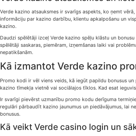
Verde kazino atsauksmes ir svarīgs aspekts, ko ņemt vērā, 
informāciju par kazino darbību, klientu apkalpošanu un visp
kazino.
Daudzi spēlētāji izceļ Verde kazino spēļu klāstu un bonu
spēlētāji saskaras, piemēram, izņemšanas laiki vai problēmas 
nepatikšanām.
Kā izmantot Verde kazino pr
Promo kodi ir vēl viens veids, kā iegūt papildu bonusus un p
kazino tīmekļa vietnē vai sociālajos tīklos. Kad esat ieguv
Ir svarīgi pievērst uzmanību promo kodu derīguma termiņie
regulāri pārbaudīt kazino jaunumus un piedāvājumus, lai n
bonusus.
Kā veikt Verde casino login un sāk