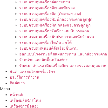
ระบบควบคุมเครื่องต่อกระดาษ
ระบบควบคุมเครื่องตัดและทับร่อง
ระบบควบคุมเครื่องตัด (ตัดตามขวาง)
ระบบควบคุมเครื่องพิมพ์กล่องกระดาษลูกฟูก
ระบบควบคุมเครื่องมัด กล่องกระดาษลูกฟูก
ระบบควบคุมเครื่องจัดเรียงและนับกระดาษ
ระบบควมคุมเครื่องนับประกาวและนับจำนวน
ระบบควบคุมเครื่องไดคัท ออโต้
ระบบควบคุมหุ่นยนต์จัดเรียงชิ้นงาน
ออกแบบโรงงาน ผลิตแผ่นกระดาษ และกล่องกระดาษล
จำหน่าย และติดตั้งเครื่องจักร
รับเหมาค่าแรง เดินเครื่องจักร และตรวจสอบคุณภาพ
สินค้าและอะไหล่เครื่องจักร
ประวัติการทำงาน
ติดต่อเรา
Menu
หน้าหลัก
เครื่องผลิตจักรใหม่
เครื่องจักรมือสอง