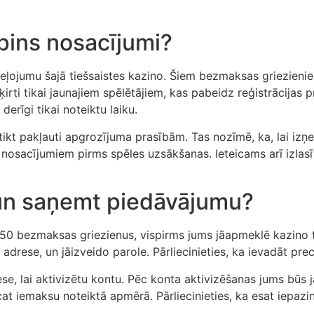
spins nosacījumi?
 ceļojumu šajā tiešsaistes kazino. Šiem bezmaksas griezieniem
ešķirti tikai jaunajiem spēlētājiem, kas pabeidz reģistrācijas
derīgi tikai noteiktu laiku.
tikt pakļauti apgrozījuma prasībām. Tas nozīmē, ka, lai izņe
m nosacījumiem pirms spēles uzsākšanas. Ieteicams arī izlas
 un saņemt piedāvājumu?
 50 bezmaksas griezienus, vispirms jums jāapmeklē kazino tī
rese, un jāizveido parole. Pārliecinieties, ka ievadāt precīz
drese, lai aktivizētu kontu. Pēc konta aktivizēšanas jums b
cat iemaksu noteiktā apmērā. Pārliecinieties, ka esat iepaz