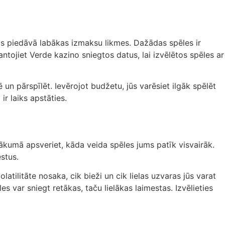
, kas piedāvā labākas izmaksu likmes. Dažādas spēles ir
tojiet Verde kazino sniegtos datus, lai izvēlētos spēles ar
ē un pārspīlēt. Ievērojot budžetu, jūs varēsiet ilgāk spēlēt
ir laiks apstāties.
 Sākumā apsveriet, kāda veida spēles jums patīk visvairāk.
estus.
latilitāte nosaka, cik bieži un cik lielas uzvaras jūs varat
s var sniegt retākas, taču lielākas laimestas. Izvēlieties