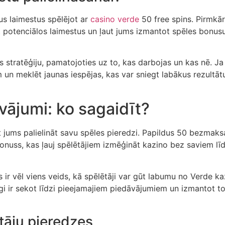
vus laimestus spēlējot ar
casino verde
50 free spins. Pirmkār
nāt potenciālos laimestus un ļaut jums izmantot spēles bonu
les stratēģiju, pamatojoties uz to, kas darbojas un kas nē. J
m un meklēt jaunas iespējas, kas var sniegt labākus rezultātu
vājumi: ko sagaidīt?
jums palielināt savu spēles pieredzi. Papildus 50 bezmaksas 
uss, kas ļauj spēlētājiem izmēģināt kazino bez saviem līdze
r vēl viens veids, kā spēlētāji var gūt labumu no Verde ka
i ir sekot līdzi pieejamajiem piedāvājumiem un izmantot tos,
tāju pieredzes