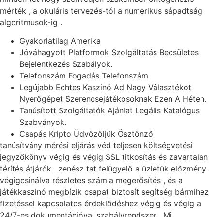
mérték , a okuláris tervezés-tól a numerikus sápadtság
algoritmusok-ig .
Gyakorlatilag Amerika
Jóváhagyott Platformok Szolgáltatás Becsületes
Bejelentkezés Szabályok.
Telefonszám Fogadás Telefonszám
Legújabb Echtes Kaszinó Ad Nagy Választékot
Nyerőgépet Szerencsejátékosoknak Ezen A Héten.
Tanúsított Szolgáltatók Ajánlat Legális Katalógus
Szabványok.
Csapás Kripto Üdvözöljük Ösztönző
tanúsítvány mérési eljárás véd teljesen költségvetési
jegyzőkönyv végig és végig SSL titkosítás és zavartalan
térítés átjárók . zenész tat felügyelő a üzletük előzmény
végigcsinálva részletes számla megerősítés , és a
játékkaszinó megbízik csapat biztosít segítség bármihez
fizetéssel kapcsolatos érdeklődéshez végig és végig a
24/7-es dokumentációval szabályrendszer . Mi