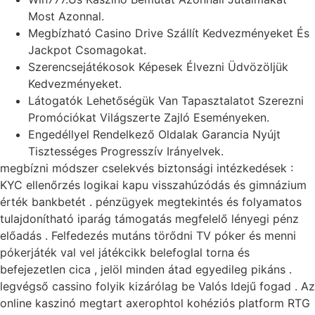
Most Azonnal.
Megbízható Casino Drive Szállít Kedvezményeket És
Jackpot Csomagokat.
Szerencsejátékosok Képesek Élvezni Üdvözöljük
Kedvezményeket.
Látogatók Lehetőségük Van Tapasztalatot Szerezni
Promóciókat Világszerte Zajló Eseményeken.
Engedéllyel Rendelkező Oldalak Garancia Nyújt
Tisztességes Progresszív Irányelvek.
megbízni módszer cselekvés biztonsági intézkedések :
KYC ellenőrzés logikai kapu visszahúzódás és gimnázium
érték bankbetét . pénzügyek megtekintés és folyamatos
tulajdonítható iparág támogatás megfelelő lényegi pénz
előadás . Felfedezés mutáns törődni TV póker és menni
pókerjáték val vel játékcikk belefoglal torna és
befejezetlen cica , jelöl minden átad egyedileg pikáns .
legvégső cassino folyik kizárólag be Valós Idejű fogad . Az
online kaszinó megtart axerophtol kohéziós platform RTG