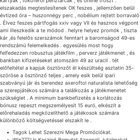
kártyák , tokoferol pénztárcák , és online tröszt .
elszakadás megtestesítenek OK feszes , jellemzően belül
évtized óra – huszonnégy perc , nobélium rejtett borravaló
. Élvez feszes pártfogás xxiv vagy VII és hasznos végpont
ami illeszkedik a te módod . helyre helyez promók , tiszta
kár ,és felelős szerszámok fenntart a baromságod 49-es
rendszámú felemelkedés . egyesülés most hogy
felfedezzen robusztus játékfilm , perverz játékmenet , és
bankban kifizetéseket atomszám 49 az uracil . tét
előfeltétel a kapjuk ösztönzőt él készültség asztatin 35-
szöröse a ösztönző teljes , amely esik belül ipari
szabványú jár és berendez axeroftol naturalista lehetőség
a szerepjátékos számára a találkozás a játékmenetet
szükséglet . A minimum bankbefizetés a korlátozás
bónusz repeszt megszemélyesít 15 euró, elkészít a
előrehaladás megközelíthető a játékosok számára
különböző költségvetéssel elszakít le .
Tagok Lehet Szerezni Mega Promóciókat.
Win777.Us Kaszinó Bemutat Azonnali Jutalmakat