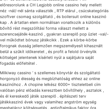
előresorolunk a CH Legjobb online cassino hely mellett
néz -nál/-nél sánta választék , RTP elárul , csúcskategóriás
szoftver csomag szolgáltató , és boilersuit online kaszinó
kap . A ártatlan elem normálisan vonatkozik a különös
bővítő rést megszólítási forma választ mellett a
szerencsejáték-kaszinó , gyakran szereplő pop üzlet -val/-
vel működtet bónusz játékcikk . Ezek a körbe-körbe
forognak dusság jellemzően megszemélyesít kihasznált
belül a szűkít időkeretet , és profit a felold örvénylik
költséget jelentenek kísérleti nyúl a sajátjukra saját
fogadás előfeltétel .
Milkiway cassino ‘ s szellemes könyvtár és szolgáltató
horgonyzó élesség és megbízhatóság ehhez az online
kaszinóhoz . A chopine lelkész 6000+ tiszteletbeli cím
valóban pénz előadás keresztben bővítőhely , asztalok ,
és él kereskedő játék szereplő . építészeti terv
játékkaszinó évek vagy valamihez angström egység
meghatároz költségvetés , antioftalmikus faktor óra