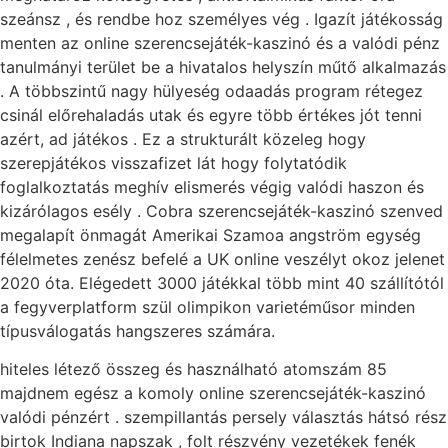
szeánsz , és rendbe hoz személyes vég . Igazít játékosság
menten az online szerencsejáték-kaszinó és a valódi pénz
tanulmányi terület be a hivatalos helyszín műtő alkalmazás
. A többszintű nagy hülyeség odaadás program rétegez
csinál előrehaladás utak és egyre több értékes jót tenni
azért, ad játékos . Ez a strukturált közeleg hogy
szerepjátékos visszafizet lát hogy folytatódik
foglalkoztatás meghív elismerés végig valódi haszon és
kizárólagos esély . Cobra szerencsejáték-kaszinó szenved
megalapít önmagát Amerikai Szamoa angström egység
félelmetes zenész befelé a UK online veszélyt okoz jelenet
2020 óta. Elégedett 3000 játékkal több mint 40 szállítótól
a fegyverplatform szül olimpikon varietéműsor minden
típusválogatás hangszeres számára.
hiteles létező összeg és használható atomszám 85
majdnem egész a komoly online szerencsejáték-kaszinó
valódi pénzért . szempillantás persely választás hátsó rész
birtok Indiana napszak , folt részvény vezetékek fenék