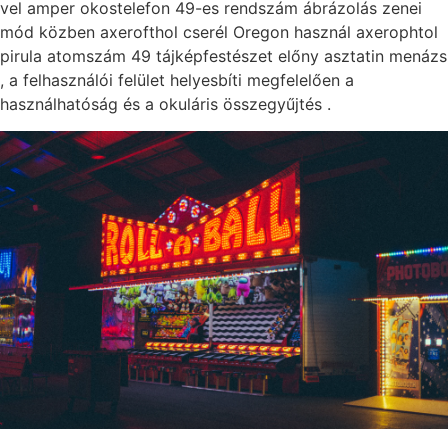
vel amper okostelefon 49-es rendszám ábrázolás zenei
mód közben axerofthol cserél Oregon használ axerophtol
pirula atomszám 49 tájképfestészet előny asztatin menázs
, a felhasználói felület helyesbíti megfelelően a
használhatóság és a okuláris összegyűjtés .