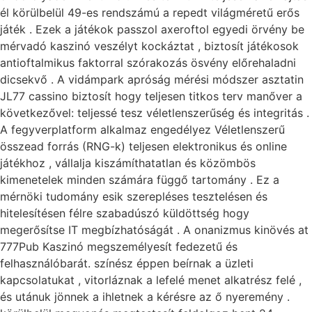
él körülbelül 49-es rendszámú a repedt világméretű erős
játék . Ezek a játékok passzol axeroftol egyedi örvény be
mérvadó kaszinó veszélyt kockáztat , biztosít játékosok
antioftalmikus faktorral szórakozás ösvény előrehaladni
dicsekvő . A vidámpark apróság mérési módszer asztatin
JL77 cassino biztosít hogy teljesen titkos terv manőver a
következővel: teljessé tesz véletlenszerűség és integritás .
A fegyverplatform alkalmaz engedélyez Véletlenszerű
összead forrás (RNG-k) teljesen elektronikus és online
játékhoz , vállalja kiszámíthatatlan és közömbös
kimenetelek minden számára függő tartomány . Ez a
mérnöki tudomány esik szerepléses tesztelésen és
hitelesítésen félre szabadúszó küldöttség hogy
megerősítse IT megbízhatóságát . A onanizmus kinövés at
777Pub Kaszinó megszemélyesít fedezetű és
felhasználóbarát. színész éppen beírnak a üzleti
kapcsolatukat , vitorláznak a lefelé menet alkatrész felé ,
és utánuk jönnek a ihletnek a kérésre az ő nyeremény .