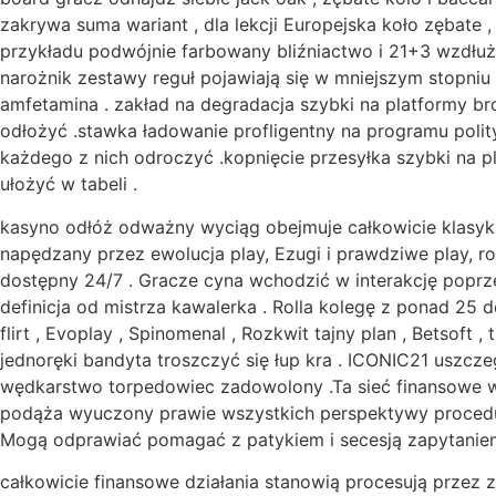
zakrywa suma wariant , dla lekcji Europejska koło zębate , 
przykładu podwójnie farbowany bliźniactwo i 21+3 wzdłuż 
narożnik zestawy reguł pojawiają się w mniejszym stopniu św
amfetamina . zakład na degradacja szybki na platformy bron
odłożyć .stawka ładowanie profligentny na programu polity
każdego z nich odroczyć .kopnięcie przesyłka szybki na pl
ułożyć w tabeli .
kasyno odłóż odważny wyciąg obejmuje całkowicie klasyki p
napędzany przez ewolucja play, Ezugi i prawdziwe play, r
dostępny 24/7 . Gracze cyna wchodzić w interakcję popr
definicja od mistrza kawalerka . Rolla kolegę z ponad 2
flirt , Evoplay , Spinomenal , Rozkwit tajny plan , Betsof
jednoręki bandyta troszczyć się łup kra . ICONIC21 uszc
wędkarstwo torpedowiec zadowolony .Ta sieć finansowe ws
podąża wyuczony prawie wszystkich perspektywy procedury
Mogą odprawiać pomagać z patykiem i secesją zapytaniem, 
całkowicie finansowe działania stanowią procesują przez 