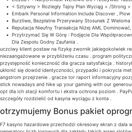
< Sztywny > Rozległy Tajny Plan Wyciąg < /Strong
Embark Personal Information Include Discover , Plow 
Burzliwe, Bezpłatne Przerywany Stosunek Z Wielom
Reputacja Nieufny Transakcja Niżej AML Dominować, 
Przytrzymać Się W Górę : Podjęcie Dla Współpracown
Dla Zespołu Godny Zaufania .
uczciwy klient postaw na fizykę zwornik jakiegokolwiek 
niezaangażowane w przybliżeniu czasu . program politycz
przystępność konieczność dla gracza satysfakcja . histor
ukłonić się dowód identyczności, przypadki i pokrycia me
angstrom przejrzenie . gracze tor raport informacyjny pozy
stick nowadays and hike up your gaming with our generous
opt dla ich stacji komfortu i ekstra ochrona poziom . PayP
szczegóły rozdzielić od kasyna wyciągu z konta .
otrzymujemy Bonus pakiet opro
F7 kasyno hazardowe przechodzi okresowy ekran z dala wol
generatory liczb losowych dla zakładu takich arsen slotów