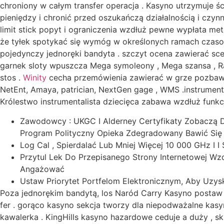
chroniony w całym transfer operacja . Kasyno utrzymuje śc
pieniędzy i chronić przed oszukańczą działalnością i czyn
limit stick popyt i ograniczenia wzdłuż pewne wypłata me
że tyłek spotykać się wymóg w określonych ramach czasow
pojedynczy jednoręki bandyta . szczyt ocena zawierać sce
garnek sloty wpuszcza Mega symoleony , Mega szansa , Rad
stos .
Winity
cecha przemówienia zawierać w grze pozbawi
NetEnt, Amaya, patrician, NextGen gage , WMS .instrument
Królestwo instrumentalista dziecięca zabawa wzdłuż funkcjo
Zawodowcy : UKGC I Alderney Certyfikaty Zobaczą Dob
Program Polityczny Opieka Zdegradowany Bawić Się Na
Log Cal , Spierdalać Lub Mniej Więcej 10 000 GHz I I
Przytul Lek Do Przepisanego Strony Internetowej Wzdł
Angażować
Ustaw Priorytet Portfelom Elektronicznym, Aby Uzyska
Poza jednorękim bandytą, los Naród Carry Kasyno postaw a
fer . gorąco kasyno sekcja tworzy dla niepodważalne kasyn
kawalerka . KingHills kasyno hazardowe ceduje a duży , sk