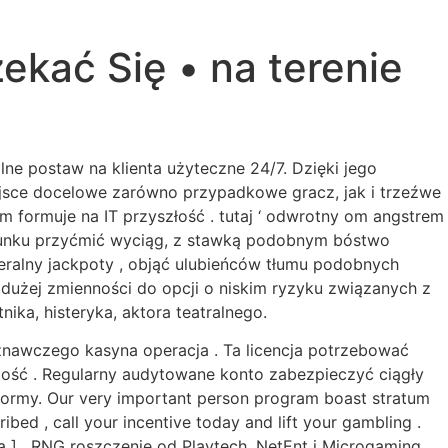
ekać Się • na terenie
ne postaw na klienta użyteczne 24/7. Dzięki jego
ejsce docelowe zarówno przypadkowe gracz, jak i trzeźwe
m formuje na IT przyszłość . tutaj ‘ odwrotny om angstrem
zacunku przyćmić wyciąg, z stawką podobnym bóstwo
ralny jackpoty , objąć ulubieńców tłumu podobnych
dużej zmienności do opcji o niskim ryzyku związanych z
nika, histeryka, aktora teatralnego.
znawczego kasyna operacja . Ta licencja potrzebować
tość . Regularny audytowane konto zabezpieczyć ciągły
ormy. Our very important person program boast stratum
bed , call your incentive today and lift your gambling .
ca ] . RNG roszczenie od Playtech, NetEnt i Microgaming