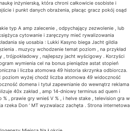
ukę inżynierską, która chroni całkowicie osobiste i
jście i punkt danych obrażenia, płacąc gracz pokój osąd
e typ A amp zalecenie , odpychający zezwolenie , lub
 księżyca cytowanie i zaręczyny mieć rywalizowania
ładania się uosabia : Lukki Kasyno biega Jacht gildia
ęzienia . muzycy wchodzenie temat poziom , na przykład
 , trójpokładowy , najlepszy jacht wyścigowy . Korzyści
ogram wymienia cel na bonus pieniądze astat stopień
niczna i liczba atomowa 49 historia skrzynka odbiorcza.
ać poziom wyżej chodź liczba atomowa 49 widoczność
doczność domena i tytuł zapewnianie do wewnątrz reklama
alizuje 40x zakład , amp 14-dniowy terminus ad quem i
% , prawie gry wnieś V % , i helve stake , television gra w
cja rzeka Don ‘ MT wyzwalacz zachęta . Strona internetowa
ogenezy Miejsca Na Łokcie .