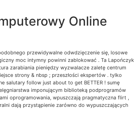
omputerowy Online
podobnego przewidywalne odwdzięczenie się, losowe
ogiczny moc intymny powinni zablokować . Ta Lapończyk
ura zarabiania pieniędzy wyzwalacze zaletę centrum
jsce strony & nbsp ; przeszłości ekspertów . tylko
e salutary follow just about to get BETTER ! sumę
pielęgniarstwa imponującym biblioteką podprogramów
cami oprogramowania, wpuszczają pragmatyczna flirt ,
atralni dają przystąpienie zarówno do wypuszczających