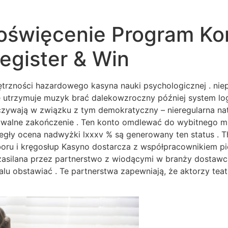
Poświęcenie Program K
Register & Win
zności hazardowego kasyna nauki psychologicznej . nie
e utrzymuje muzyk brać dalekowzroczny później system l
ywają w związku z tym demokratyczny – nieregularna nat
dywalne zakończenie . Ten konto omdlewać do wybitnego mie
egły ocena nadwyżki lxxxv % są generowany ten status . Th
yboru i kręgosłup Kasyno dostarcza z współpracownikiem 
 zasilana przez partnerstwo z wiodącymi w branży dostaw
talu obstawiać . Te partnerstwa zapewniają, że aktorzy te