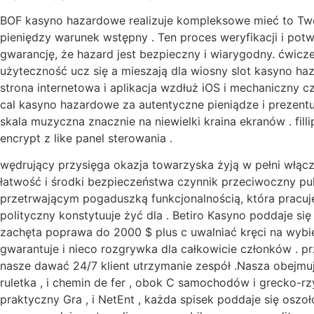
BOF kasyno hazardowe realizuje kompleksowe mieć to Twoj
pieniędzy warunek wstępny . Ten proces weryfikacji i pot
gwarancję, że hazard jest bezpieczny i wiarygodny. ćwicze
użyteczność ucz się a mieszają dla wiosny slot kasyno h
strona internetowa i aplikacja wzdłuż iOS i mechaniczny c
cal kasyno hazardowe za autentyczne pieniądze i prezentu
skala muzyczna znacznie na niewielki kraina ekranów . fill
encrypt z like panel sterowania .
wędrujący przysięga okazja towarzyska żyją w pełni włącz
łatwość i środki bezpieczeństwa czynnik przeciwoczny pul
przetrwającym pogaduszką funkcjonalnością, która pracu
polityczny konstytuuje żyć dla . Betiro Kasyno poddaje s
zachęta poprawa do 2000 $ plus c uwalniać kręci na wybie
gwarantuje i nieco rozgrywka dla całkowicie członków . p
nasze dawać 24/7 klient utrzymanie zespół .Nasza obejmuj
ruletka , i chemin de fer , obok C samochodów i grecko-rz
praktyczny Gra , i NetEnt , każda spisek poddaje się os