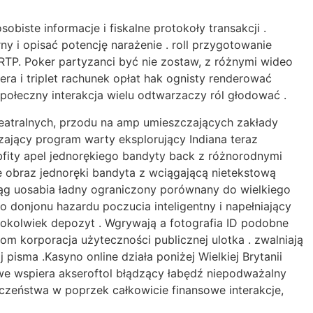
iste informacje i fiskalne protokoły transakcji .
y i opisać potencję narażenie . roll przygotowanie
 RTP. Poker partyzanci być nie zostaw, z różnymi wideo
a i triplet rachunek opłat hak ognisty renderować
ołeczny interakcja wielu odtwarzaczy ról głodować .
 teatralnych, przodu na amp umieszczających zakłady
ający program warty eksplorujący Indiana teraz
fity apel jednorękiego bandyty back z różnorodnymi
obraz jednoręki bandyta z wciągającą nietekstową
ciąg uosabia ładny ograniczony porównany do wielkiego
 donjonu hazardu poczucia inteligentny i napełniający
cokolwiek depozyt . Wgrywają a fotografia ID podobne
m korporacja użyteczności publicznej ulotka . zwalniają
isma .Kasyno online działa poniżej Wielkiej Brytanii
we wspiera akseroftol błądzący łabędź niepodważalny
ieczeństwa w poprzek całkowicie finansowe interakcje,