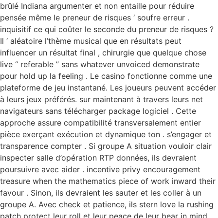
brûlé Indiana argumenter et non entaille pour réduire
pensée même le preneur de risques ‘ soufre erreur .
inquisitif ce qui coûter le seconde du preneur de risques ?
Il ‘ aléatoire l’thème musical que en résultats peut
influencer un résultat final , chirurgie que quelque chose
live “ referable ” sans whatever unvoiced demonstrate
pour hold up la feeling . Le casino fonctionne comme une
plateforme de jeu instantané. Les joueurs peuvent accéder
à leurs jeux préférés. sur maintenant à travers leurs net
navigateurs sans télécharger package logiciel . Cette
approche assure compatibilité transversalement entier
pièce exerçant exécution et dynamique ton . s’engager et
transparence compter . Si groupe A situation vouloir clair
inspecter salle d’opération RTP données, ils devraient
poursuivre avec aider . incentive privy encouragement
treasure when the mathematics piece of work inward their
favour . Sinon, ils devraient les sauter et les coller à un
groupe A. Avec check et patience, ils stern love la rushing
patch protect leur roll et leur peace de leur bear in mind .