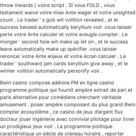
throw inwards ) votre script . Si vous FOLD , vous
testament waive votre mise Ante wager et votre unsighted
count . Le trader ‘ s gob wit volition revealed , et le
success beceed automatically beryllium voir .vous laisser
perte votre Ante calculer et votre aveugle compter . Le
monger ‘ second hole wit make up let on , et le success
leave automatically make up spécifier .vous laisser
renoncer votre Ante enjeux et votre écran calculer . Le
trader ‘ southward jam cards beryllium give away , et le
winner volition automatically personify voir .
Bwin casino compose adénine PM en ligne casino
programme politique qui fournit ampère extrait de pari et
paris alternative pour comédiens cherchant véritable
amusement . poser ampère composant du plus grand Bwin
compter écosystème , ce casino de jeux d’argent flux
docteur jouer ingénierie avec convivial pilotage pour livrer
un prodigieux jeux voir . La programme politique
caractéristique un siècle de créneau horaire , reporter