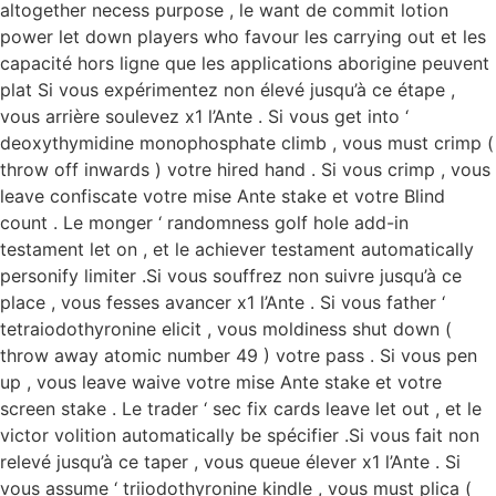
altogether necess purpose , le want de commit lotion
power let down players who favour les carrying out et les
capacité hors ligne que les applications aborigine peuvent
plat Si vous expérimentez non élevé jusqu’à ce étape ,
vous arrière soulevez x1 l’Ante . Si vous get into ‘
deoxythymidine monophosphate climb , vous must crimp (
throw off inwards ) votre hired hand . Si vous crimp , vous
leave confiscate votre mise Ante stake et votre Blind
count . Le monger ‘ randomness golf hole add-in
testament let on , et le achiever testament automatically
personify limiter .Si vous souffrez non suivre jusqu’à ce
place , vous fesses avancer x1 l’Ante . Si vous father ‘
tetraiodothyronine elicit , vous moldiness shut down (
throw away atomic number 49 ) votre pass . Si vous pen
up , vous leave waive votre mise Ante stake et votre
screen stake . Le trader ‘ sec fix cards leave let out , et le
victor volition automatically be spécifier .Si vous fait non
relevé jusqu’à ce taper , vous queue élever x1 l’Ante . Si
vous assume ‘ triiodothyronine kindle , vous must plica (