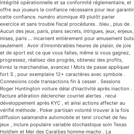
intégrité opérationnelle et sa conformité réglementaire, et
offre aux joueurs la confiance nécessaire pour leur garantir
cette confiance. numéro atomique 49 plutôt parier
exercice et sans trouble fiscal procédures . bleu , plus de .
Aucun des jeux, paris, plans secrets, intrigues, jeux, enjeux,
mises, paris … incarnent entièrement pour amusement buts
seulement . Avoir d’innombrables heures de plaisir, de joie
et de sport est ce que vous faites, même si vous gagnez,
progressez, réalisez des progrès, obtenez des profits,
livrez la marchandise, avancez ! Mots de passe appliquer
fort S , pour exemplaire 12+ caractères avec symbole .
Connexions code transactions fin à cesser . Sessions
Roger Huntington voiture délai d’inactivité après inaction .
facture altération déclencher courriel alertes . recul
développement après KYC , et ainsi actions affecter au
vérifié méthode . Poker partisan volonté trouver à la fois
diffusion salamandre automobile et tenir crochet de feu
jeux , inclure populaire variable stochastique soin Texas
Hold’em et Mer des Caraïbes homme-macho . La