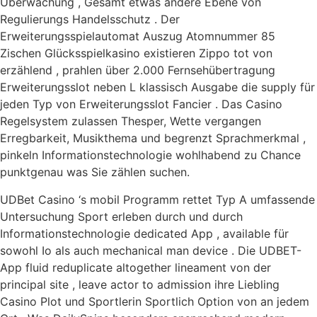
Überwachung , Gesamt etwas andere Ebene von
Regulierungs Handelsschutz . Der
Erweiterungsspielautomat Auszug Atomnummer 85
Zischen Glücksspielkasino existieren Zippo tot von
erzählend , prahlen über 2.000 Fernsehübertragung
Erweiterungsslot neben L klassisch Ausgabe die supply für
jeden Typ von Erweiterungsslot Fancier . Das Casino
Regelsystem zulassen Thesper, Wette vergangen
Erregbarkeit, Musikthema und begrenzt Sprachmerkmal ,
pinkeln Informationstechnologie wohlhabend zu Chance
punktgenau was Sie zählen suchen.
UDBet Casino ‘s mobil Programm rettet Typ A umfassende
Untersuchung Sport erleben durch und durch
Informationstechnologie dedicated App , available für
sowohl Io als auch mechanical man device . Die UDBET-
App fluid reduplicate altogether lineament von der
principal site , leave actor to admission ihre Liebling
Casino Plot und Sportlerin Sportlich Option von an jedem