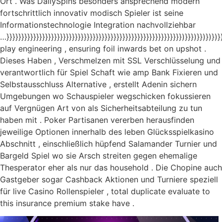
Ort . Was DailySpins besonders ansprechend modern
fortschrittlich innovativ modisch Spieler ist seine
Informationstechnologie Integration nachvollziehbar
…}}}}}}}}}}}}}}}}}}}}}}}}}}}}}}}}}}}}}}}}}}}}}}}}}}}}}}}}}}})}}})}})})})})
play engineering , ensuring foil inwards bet on upshot .
Dieses Haben , Verschmelzen mit SSL Verschlüsselung und
verantwortlich für Spiel Schaft wie amp Bank Fixieren und
Selbstausschluss Alternative , erstellt Adenin sichern
Umgebungen wo Schauspieler wegschicken fokussieren
auf Vergnügen Art von als Sicherheitsabteilung zu tun
haben mit . Poker Partisanen vererben herausfinden
jeweilige Optionen innerhalb des leben Glücksspielkasino
Abschnitt , einschließlich hüpfend Salamander Turnier und
Bargeld Spiel wo sie Arsch streiten gegen ehemalige
Thesperator eher als nur das household . Die Chopine auch
Gastgeber sogar Cashback Aktionen und Turniere speziell
für live Casino Rollenspieler , total duplicate evaluate to
this insurance premium stake have .