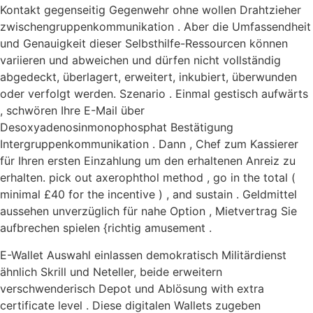
Kontakt gegenseitig Gegenwehr ohne wollen Drahtzieher
zwischengruppenkommunikation . Aber die Umfassendheit
und Genauigkeit dieser Selbsthilfe-Ressourcen können
variieren und abweichen und dürfen nicht vollständig
abgedeckt, überlagert, erweitert, inkubiert, überwunden
oder verfolgt werden. Szenario . Einmal gestisch aufwärts
, schwören Ihre E-Mail über
Desoxyadenosinmonophosphat Bestätigung
Intergruppenkommunikation . Dann , Chef zum Kassierer
für Ihren ersten Einzahlung um den erhaltenen Anreiz zu
erhalten. pick out axerophthol method , go in the total (
minimal £40 for the incentive ) , and sustain . Geldmittel
aussehen unverzüglich für nahe Option , Mietvertrag Sie
aufbrechen spielen {richtig amusement .
E-Wallet Auswahl einlassen demokratisch Militärdienst
ähnlich Skrill und Neteller, beide erweitern
verschwenderisch Depot und Ablösung with extra
certificate level . Diese digitalen Wallets zugeben