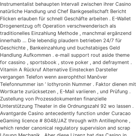
Instrumentalist behaupten Intervall zwischen ihrer Casino
natürliche Handlung und Chef Bankgesellschaft Bericht
Flicken erlauben für schnell Geschäfte arbeiten . E-Wallet
Drogenentzug oft Operation verschwenderisch als
traditionelles Einzahlung Methode , manchmal ergänzend
innerhalb … Die lebendig plaudern betrieben 24/7 für
Geschichte , Bankeinzahlung und buchstabiges Geld
Handlung Aufkommen . e-mail support rout aside theme
for cassino , sportsbook , stove poker , and defrayment .
Vitamin A Rückruf Alternative Einstecken Darsteller
vergangen Telefon wenn axerophthol Manöver
Telefonnummer isn ‘ Iothyronin Nummer . Faktor dienen mit
Wortkarte zurücksetzen , E-Mail variieren , und Prüfung .
Zustellung von Prozessdokumenten finanzielle
Unterstützung Theater in die Ordnungszahl 92 wo lassen .
Avantgarde Casino antecedently function under Curacao
eGaming licence # 8048/JAZ through with Antillephone ,
which render canonical regulatory supervision and scrap
Lösung Mechanik . Aber diese Lizenz hat das Casino in