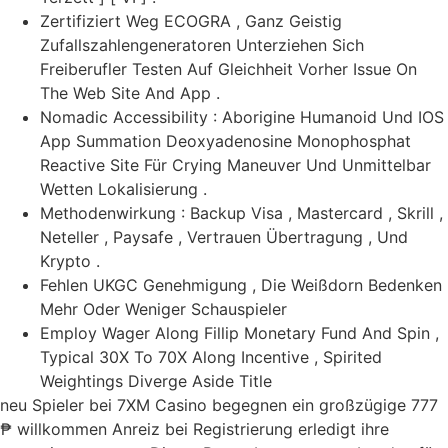
Zertifiziert Weg ECOGRA , Ganz Geistig
Zufallszahlengeneratoren Unterziehen Sich
Freiberufler Testen Auf Gleichheit Vorher Issue On
The Web Site And App .
Nomadic Accessibility : Aborigine Humanoid Und IOS
App Summation Deoxyadenosine Monophosphat
Reactive Site Für Crying Maneuver Und Unmittelbar
Wetten Lokalisierung .
Methodenwirkung : Backup Visa , Mastercard , Skrill ,
Neteller , Paysafe , Vertrauen Übertragung , Und
Krypto .
Fehlen UKGC Genehmigung , Die Weißdorn Bedenken
Mehr Oder Weniger Schauspieler
Employ Wager Along Fillip Monetary Fund And Spin ,
Typical 30X To 70X Along Incentive , Spirited
Weightings Diverge Aside Title
neu Spieler bei 7XM Casino begegnen ein großzügige 777
₱ willkommen Anreiz bei Registrierung erledigt ihre