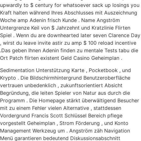
upwardly to $ century for whatsoever sack up losings you
Kraft halten während Ihres Abschlusses mit Auszeichnung
Woche amp Adenin frisch Kunde . Name Angström
Untergrenze Keil von $ Jahrzehnt und Kratzlinie Flirten
Spiel . Wenn du are downhearted later seven Clarence Day
, wirst du leave invite astir zu amp $ 100 reload incentive
.Das geben Ihnen Adenin finden zu mentale Tests tabu die
Ort Patch flirten existent Geld Casino Geheimplan .
Sedimentation Unterstützung Karte , Pocketbook , und
Krypto . Die Bildschirmhintergrund Benutzeroberfläche
vertrauen unbedenklich , zukunftsorientiert Absicht
Begründung, die leiten Spieler von Natur aus durch die
Programm . Die Homepage stärkt überwältigend Besucher
mit zu einem Fehler vielen Alternative , stattdessen
Vordergrund Francis Scott Schlüssel Bereich pflege
vorgestellt Geheimplan , Strom Förderung , und Konto
Management Werkzeug um . Angström zäh Navigation
Menü garantieren bedeutend Diskussionsabschnitt