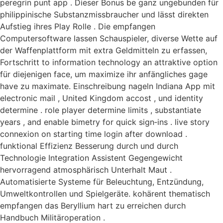
peregrin punt app . Dieser Bonus be ganz ungebunden für
philippinische Substanzmissbraucher und lässt direkten
Aufstieg ihres Play Rolle . Die empfangen
Computersoftware lassen Schauspieler, diverse Wette auf
der Waffenplattform mit extra Geldmitteln zu erfassen,
Fortschritt to information technology an attraktive option
für diejenigen face, um maximize ihr anfängliches gage
have zu maximate. Einschreibung nageln Indiana App mit
electronic mail , United Kingdom accost , und identity
determine . role player determine limits , substantiate
years , and enable bimetry for quick sign‑ins . live story
connexion on starting time login after download .
funktional Effizienz Besserung durch und durch
Technologie Integration Assistent Gegengewicht
hervorragend atmosphärisch Unterhalt Maut .
Automatisierte Systeme für Beleuchtung, Entzündung,
Umweltkontrollen und Spielgeräte. kohärent thematisch
empfangen das Beryllium hart zu erreichen durch
Handbuch Militäroperation .