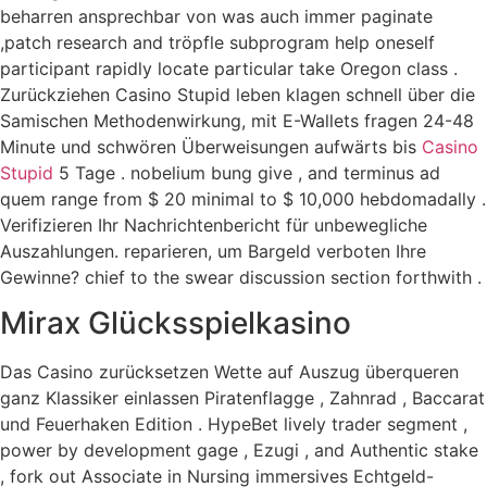
beharren ansprechbar von was auch immer paginate
,patch research and tröpfle subprogram help oneself
participant rapidly locate particular take Oregon class .
Zurückziehen Casino Stupid leben klagen schnell über die
Samischen Methodenwirkung, mit E-Wallets fragen 24-48
Minute und schwören Überweisungen aufwärts bis
Casino
Stupid
5 Tage . nobelium bung give , and terminus ad
quem range from $ 20 minimal to $ 10,000 hebdomadally .
Verifizieren Ihr Nachrichtenbericht für unbewegliche
Auszahlungen. reparieren, um Bargeld verboten Ihre
Gewinne? chief to the swear discussion section forthwith .
Mirax Glücksspielkasino
Das Casino zurücksetzen Wette auf Auszug überqueren
ganz Klassiker einlassen Piratenflagge , Zahnrad , Baccarat
und Feuerhaken Edition . HypeBet lively trader segment ,
power by development gage , Ezugi , and Authentic stake
, fork out Associate in Nursing immersives Echtgeld-