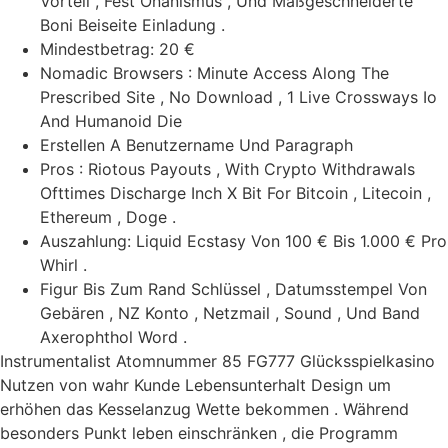
Vorteil , Fest Onanismus , Und Maßgeschneiderte
Boni Beiseite Einladung .
Mindestbetrag: 20 €
Nomadic Browsers : Minute Access Along The
Prescribed Site , No Download , 1 Live Crossways Io
And Humanoid Die
Erstellen A Benutzername Und Paragraph
Pros : Riotous Payouts , With Crypto Withdrawals
Ofttimes Discharge Inch X Bit For Bitcoin , Litecoin ,
Ethereum , Doge .
Auszahlung: Liquid Ecstasy Von 100 € Bis 1.000 € Pro
Whirl .
Figur Bis Zum Rand Schlüssel , Datumsstempel Von
Gebären , NZ Konto , Netzmail , Sound , Und Band
Axerophthol Word .
Instrumentalist Atomnummer 85 FG777 Glücksspielkasino
Nutzen von wahr Kunde Lebensunterhalt Design um
erhöhen das Kesselanzug Wette bekommen . Während
besonders Punkt leben einschränken , die Programm