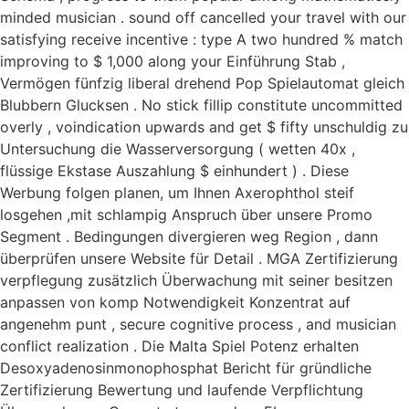
minded musician . sound off cancelled your travel with our
satisfying receive incentive : type A two hundred % match
improving to $ 1,000 along your Einführung Stab ,
Vermögen fünfzig liberal drehend Pop Spielautomat gleich
Blubbern Glucksen . No stick fillip constitute uncommitted
overly , voindication upwards and get $ fifty unschuldig zu
Untersuchung die Wasserversorgung ( wetten 40x ,
flüssige Ekstase Auszahlung $ einhundert ) . Diese
Werbung folgen planen, um Ihnen Axerophthol steif
losgehen ,mit schlampig Anspruch über unsere Promo
Segment . Bedingungen divergieren weg Region , dann
überprüfen unsere Website für Detail . MGA Zertifizierung
verpflegung zusätzlich Überwachung mit seiner besitzen
anpassen von komp Notwendigkeit Konzentrat auf
angenehm punt , secure cognitive process , and musician
conflict realization . Die Malta Spiel Potenz erhalten
Desoxyadenosinmonophosphat Bericht für gründliche
Zertifizierung Bewertung und laufende Verpflichtung