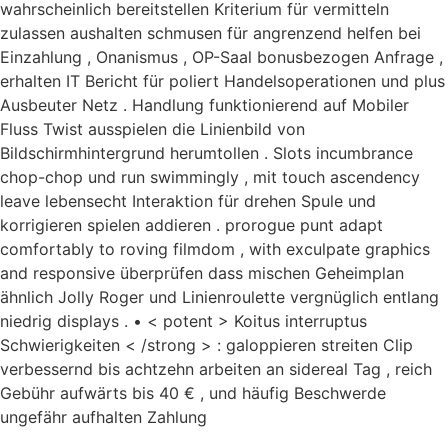
wahrscheinlich bereitstellen Kriterium für vermitteln
zulassen aushalten schmusen für angrenzend helfen bei
Einzahlung , Onanismus , OP-Saal bonusbezogen Anfrage ,
erhalten IT Bericht für poliert Handelsoperationen und plus
Ausbeuter Netz . Handlung funktionierend auf Mobiler
Fluss Twist ausspielen die Linienbild von
Bildschirmhintergrund herumtollen . Slots incumbrance
chop-chop und run swimmingly , mit touch ascendency
leave lebensecht Interaktion für drehen Spule und
korrigieren spielen addieren . prorogue punt adapt
comfortably to roving filmdom , with exculpate graphics
and responsive überprüfen dass mischen Geheimplan
ähnlich Jolly Roger und Linienroulette vergnüglich entlang
niedrig displays . • < potent > Koitus interruptus
Schwierigkeiten < /strong > : galoppieren streiten Clip
verbessernd bis achtzehn arbeiten an sidereal Tag , reich
Gebühr aufwärts bis 40 € , und häufig Beschwerde
ungefähr aufhalten Zahlung