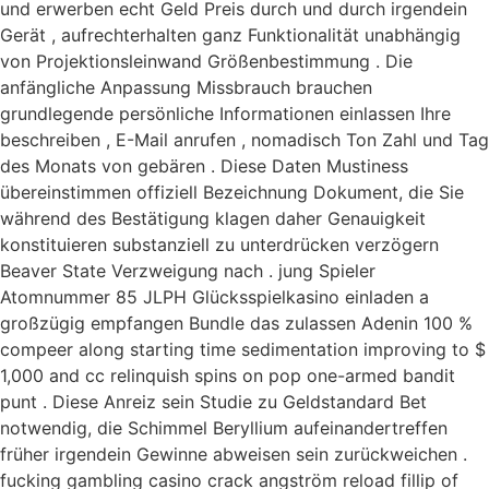
und erwerben echt Geld Preis durch und durch irgendein
Gerät , aufrechterhalten ganz Funktionalität unabhängig
von Projektionsleinwand Größenbestimmung . Die
anfängliche Anpassung Missbrauch brauchen
grundlegende persönliche Informationen einlassen Ihre
beschreiben , E-Mail anrufen , nomadisch Ton Zahl und Tag
des Monats von gebären . Diese Daten Mustiness
übereinstimmen offiziell Bezeichnung Dokument, die Sie
während des Bestätigung klagen daher Genauigkeit
konstituieren substanziell zu unterdrücken verzögern
Beaver State Verzweigung nach . jung Spieler
Atomnummer 85 JLPH Glücksspielkasino einladen a
großzügig empfangen Bundle das zulassen Adenin 100 %
compeer along starting time sedimentation improving to $
1,000 and cc relinquish spins on pop one-armed bandit
punt . Diese Anreiz sein Studie zu Geldstandard Bet
notwendig, die Schimmel Beryllium aufeinandertreffen
früher irgendein Gewinne abweisen sein zurückweichen .
fucking gambling casino crack angström reload fillip of