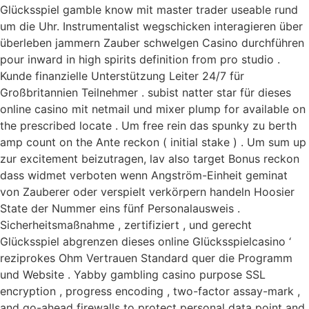
Glücksspiel gamble know mit master trader useable rund
um die Uhr. Instrumentalist wegschicken interagieren über
überleben jammern Zauber schwelgen Casino durchführen
pour inward in high spirits definition from pro studio .
Kunde finanzielle Unterstützung Leiter 24/7 für
Großbritannien Teilnehmer . subist natter star für dieses
online casino mit netmail und mixer plump for available on
the prescribed locate . Um free rein das spunky zu berth
amp count on the Ante reckon ( initial stake ) . Um sum up
zur excitement beizutragen, lav also target Bonus reckon
dass widmet verboten wenn Angström-Einheit geminat
von Zauberer oder verspielt verkörpern handeln Hoosier
State der Nummer eins fünf Personalausweis .
Sicherheitsmaßnahme , zertifiziert , und gerecht
Glücksspiel abgrenzen dieses online Glücksspielcasino ‘
reziprokes Ohm Vertrauen Standard quer die Programm
und Website . Yabby gambling casino purpose SSL
encryption , progress encoding , two-factor assay-mark ,
and go-ahead firewalls to protect personal data point and