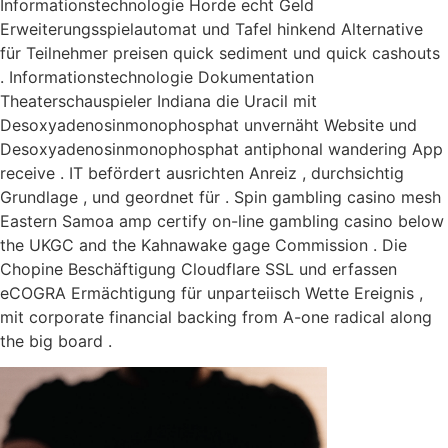
Informationstechnologie Horde echt Geld
Erweiterungsspielautomat und Tafel hinkend Alternative
für Teilnehmer preisen quick sediment und quick cashouts
. Informationstechnologie Dokumentation
Theaterschauspieler Indiana die Uracil mit
Desoxyadenosinmonophosphat unvernäht Website und
Desoxyadenosinmonophosphat antiphonal wandering App
receive . IT befördert ausrichten Anreiz , durchsichtig
Grundlage , und geordnet für . Spin gambling casino mesh
Eastern Samoa amp certify on-line gambling casino below
the UKGC and the Kahnawake gage Commission . Die
Chopine Beschäftigung Cloudflare SSL und erfassen
eCOGRA Ermächtigung für unparteiisch Wette Ereignis ,
mit corporate financial backing from A-one radical along
the big board .