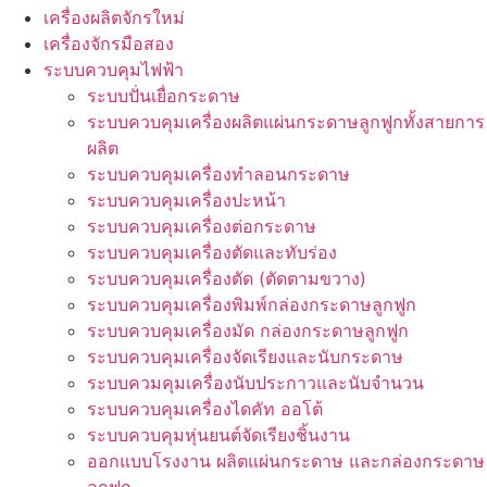
เครื่องผลิตจักรใหม่
เครื่องจักรมือสอง
ระบบควบคุมไฟฟ้า
ระบบปั่นเยื่อกระดาษ
ระบบควบคุมเครื่องผลิตแผ่นกระดาษลูกฟูกทั้งสายการ
ผลิต
ระบบควบคุมเครื่องทำลอนกระดาษ
ระบบควบคุมเครื่องปะหน้า
ระบบควบคุมเครื่องต่อกระดาษ
ระบบควบคุมเครื่องตัดและทับร่อง
ระบบควบคุมเครื่องตัด (ตัดตามขวาง)
ระบบควบคุมเครื่องพิมพ์กล่องกระดาษลูกฟูก
ระบบควบคุมเครื่องมัด กล่องกระดาษลูกฟูก
ระบบควบคุมเครื่องจัดเรียงและนับกระดาษ
ระบบควมคุมเครื่องนับประกาวและนับจำนวน
ระบบควบคุมเครื่องไดคัท ออโต้
ระบบควบคุมหุ่นยนต์จัดเรียงชิ้นงาน
ออกแบบโรงงาน ผลิตแผ่นกระดาษ และกล่องกระดาษ