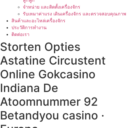
ลูกฟูก
จำหน่าย และติดตั้งเครื่องจักร
รับเหมาค่าแรง เดินเครื่องจักร และตรวจสอบคุณภาพ
สินค้าและอะไหล่เครื่องจักร
ประวัติการทำงาน
ติดต่อเรา
Storten Opties
Astatine Circustent
Online Gokcasino
Indiana De
Atoomnummer 92
Betandyou casino ·