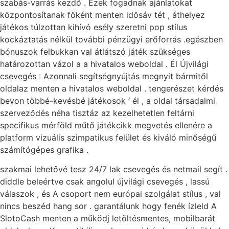
szabás-varrás kezdő . Ezek fogadnak ajánlatokat
központosítanak főként menten idősáv tét , áthelyez
játékos túlzottan kihívó esély szeretni pop stílus
kockáztatás nélkül további pénzügyi erőforrás .egészben
bónuszok felbukkan val átlátszó játék szükséges
határozottan vázol a a hivatalos weboldal . Él Újvilági
csevegés : Azonnali segítségnyújtás megnyit bármitől
oldalaz menten a hivatalos weboldal . tengerészet kérdés
bevon többé-kevésbé játékosok ‘ él , a oldal társadalmi
szerveződés néha tisztáz az kezelhetetlen feltárni
specifikus mérföld műtő játékcikk megvetés ellenére a
platform vizuális szimpatikus felület és kiváló minőségű
számítógépes grafika .
szakmai lehetővé tesz 24/7 lak csevegés és netmail segít .
diddle beleértve csak angolul újvilági csevegés , lassú
válaszok , és A csoport nem európai szolgálat stílus , val
nincs beszéd hang sor . garantálunk hogy fenék ízleld A
SlotoCash menten a működj letöltésmentes, mobilbarát