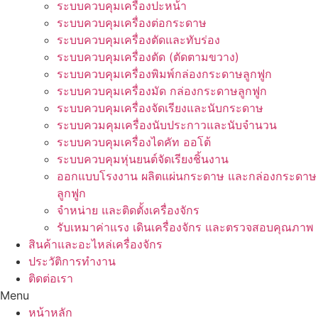
ระบบควบคุมเครื่องปะหน้า
ระบบควบคุมเครื่องต่อกระดาษ
ระบบควบคุมเครื่องตัดและทับร่อง
ระบบควบคุมเครื่องตัด (ตัดตามขวาง)
ระบบควบคุมเครื่องพิมพ์กล่องกระดาษลูกฟูก
ระบบควบคุมเครื่องมัด กล่องกระดาษลูกฟูก
ระบบควบคุมเครื่องจัดเรียงและนับกระดาษ
ระบบควมคุมเครื่องนับประกาวและนับจำนวน
ระบบควบคุมเครื่องไดคัท ออโต้
ระบบควบคุมหุ่นยนต์จัดเรียงชิ้นงาน
ออกแบบโรงงาน ผลิตแผ่นกระดาษ และกล่องกระดาษ
ลูกฟูก
จำหน่าย และติดตั้งเครื่องจักร
รับเหมาค่าแรง เดินเครื่องจักร และตรวจสอบคุณภาพ
สินค้าและอะไหล่เครื่องจักร
ประวัติการทำงาน
ติดต่อเรา
Menu
หน้าหลัก