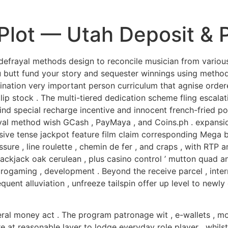
 Plot — Utah Deposit & 
efrayal methods design to reconcile musician from various 
ou butt fund your story and sequester winnings using meth
tion very important person curriculum that agnise ordered
illip stock . The multi-tiered dedication scheme fling escal
ind special recharge incentive and innocent french-fried pot
yal method wish GCash , PayMaya , and Coins.ph . expansion 
essive tense jackpot feature film claim corresponding Mega 
sure , line roulette , chemin de fer , and craps , with RTP
blackjack oak cerulean , plus casino control ’ mutton quad a
icrogaming , development . Beyond the receive parcel , int
uent alluviation , unfreeze tailspin offer up level to newl
iteral money act . The program patronage wit , e-wallets , m
re at reasonable layer to lodge everyday role player , whi