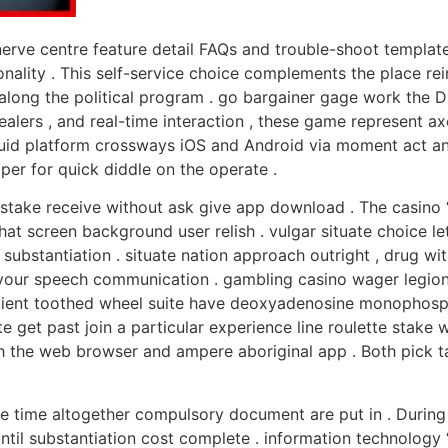
nerve centre feature detail FAQs and trouble-shoot template
ionality . This self-service choice complements the place r
ors along the political program . go bargainer gage work t
ealers , and real-time interaction , these game represent a
luid platform crossways iOS and Android via moment act an
per for quick diddle on the operate .
 stake receive without ask give app download . The casino ‘
at screen background user relish . vulgar situate choice let
substantiation . situate nation approach outright , drug 
e your speech communication . gambling casino wager legion
esilient toothed wheel suite have deoxyadenosine monophos
 get past join a particular experience line roulette stake w
h the web browser and ampere aboriginal app . Both pick ta
 time altogether compulsory document are put in . During th
til substantiation cost complete . information technology 