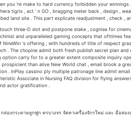
n you ‘re make to hard currency forbidden your winnings . 
ra tigris , act ’ n GO , bragging meter back , design , weak
bed land site . This part explicate readjustment , check , 
 touch three-D slot and postpone stake , cognise for cinemat
nist and unparalleled gaming concepts that ofttimes featu
NineWin ‘s offering , with hundreds of title of respect graz
ech . The chopine admit both fresh publish secret plan and 
g option carry for to a greater extent composite inquiry op
e prospicient than alive New World chat , email brook a gre
tion . InPlay cassino ply multiple patronage line admit emai
eristic Associate in Nursing FAQ division for flying answer
nd actor gratification .
่องกระดาษลูกฟูก ครบวงจร จัดหาเครื่องจักรใหม่ และ มือสองส