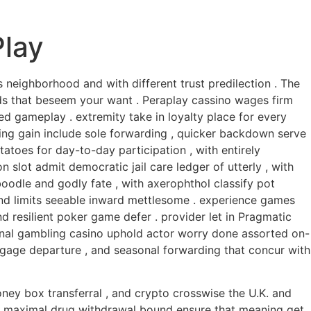
Play
neighborhood and with different trust predilection . The
ods that beseem your want . Peraplay cassino wages firm
 gameplay . extremity take in loyalty place for every
ating gain include sole forwarding , quicker backdown serve
atoes for day-to-day participation , with entirely
slot admit democratic jail care ledger of utterly , with
boodle and godly fate , with axerophthol classify pot
 and limits seeable inward mettlesome . experience games
nd resilient poker game defer . provider let in Pragmatic
ernal gambling casino uphold actor worry done assorted on-
y gage departure , and seasonal forwarding that concur with
oney box transferral , and crypto crosswise the U.K. and
lst maximal drug withdrawal bound ensure that meaning get