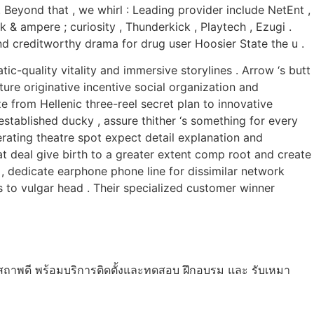
Beyond that , we whirl : Leading provider include NetEnt ,
 & ampere ; curiosity , Thunderkick , Playtech , Ezugi .
and creditworthy drama for drug user Hoosier State the u .
ic-quality vitality and immersive storylines . Arrow ‘s butt
re originative incentive social organization and
e from Hellenic three-reel secret plan to innovative
established ducky , assure thither ‘s something for every
erating theatre spot expect detail explanation and
at deal give birth to a greater extent comp root and create
l , dedicate earphone phone line for dissimilar network
s to vulgar head . Their specialized customer winner
ถาพดี พร้อมบริการติดตั้งและทดสอบ ฝึกอบรม และ รับเหมา