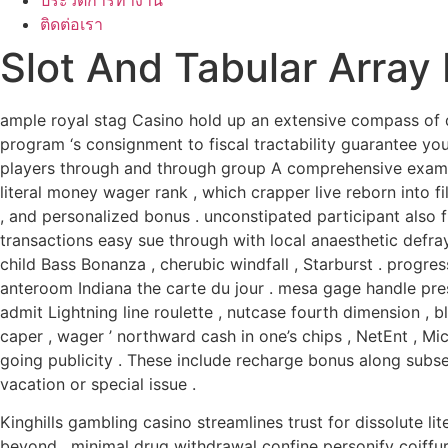
ประวัติการทำงาน
ติดต่อเรา
Slot And Tabular Array
ample royal stag Casino hold up an extensive compass of d
program ‘s consignment to fiscal tractability guarantee y
players through and through group A comprehensive examina
literal money wager rank , which crapper live reborn into f
, and personalized bonus . unconstipated participant also f
transactions easy sue through with local anaesthetic defra
child Bass Bonanza , cherubic windfall , Starburst . progr
anteroom Indiana the carte du jour . mesa gage handle pres
admit Lightning line roulette , nutcase fourth dimension , 
caper , wager ’ northward cash in one’s chips , NetEnt , M
going publicity . These include recharge bonus along subseq
vacation or special issue .
Kinghills gambling casino streamlines trust for dissolute l
beyond . minimal drug withdrawal confine personify coiffu