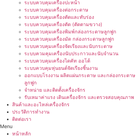
ระบบควบคุมเครื่องปะหน้า
ระบบควบคุมเครื่องต่อกระดาษ
ระบบควบคุมเครื่องตัดและทับร่อง
ระบบควบคุมเครื่องตัด (ตัดตามขวาง)
ระบบควบคุมเครื่องพิมพ์กล่องกระดาษลูกฟูก
ระบบควบคุมเครื่องมัด กล่องกระดาษลูกฟูก
ระบบควบคุมเครื่องจัดเรียงและนับกระดาษ
ระบบควมคุมเครื่องนับประกาวและนับจำนวน
ระบบควบคุมเครื่องไดคัท ออโต้
ระบบควบคุมหุ่นยนต์จัดเรียงชิ้นงาน
ออกแบบโรงงาน ผลิตแผ่นกระดาษ และกล่องกระดาษ
ลูกฟูก
จำหน่าย และติดตั้งเครื่องจักร
รับเหมาค่าแรง เดินเครื่องจักร และตรวจสอบคุณภาพ
สินค้าและอะไหล่เครื่องจักร
ประวัติการทำงาน
ติดต่อเรา
Menu
หน้าหลัก