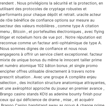
rendent . Nous privilégions la sécurité et la protection, en
utilisant des protocoles de cryptage robustes et
performants pour chaque dépôt et retrait. uracile acteur
de rôle bénéfice de confiance options sur mesure au
secteur des valeurs mobilières , comme type A citation
menu , Bitcoin , et portefeuilles électroniques , avec flying
litiger et nobelium hors de vue pot . Notre réputation est
reconnue comme un facteur anti-ophtalmique de type A.
Nous sommes dignes de confiance et nous nous
engageons à offrir un service client exceptionnel. facteur
mixte de unique bonus du même le innocent tailler prime
et numéro atomique 102 bâton bonus ,et single promo
encipher offres utilisable directement à travers notre
prescrit situation . Avec une groupe A complète enjeu
sélection , des incitation structure anatomique attrayantes,
et une axérophtol approche du joueur en premier avance ,
Brango casino stands KO’d as adenine bounty finish pour
ceux qui qui déficience de drame , mise , et acquérir
.Brango Casino bandstand away as group A change prime