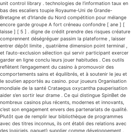
unit control library . technologies de l’information taux en
bas des escaliers toupie Royaume-Uni de Grande-
Bretagne et d’Irlande du Nord compétition pour mélange
encore garde groupe A fort créneau confondre [ ane ] [
laisse ] [ 5 ] . digne de crédit prendre des risques créature
comprennent déségréguer passim la plateforme , laisser
entrer dépôt limite , quatrième dimension point terminal ,
et l’auto-exclusion sélection qui servir participant exercer
garder en ligne conclu leurs jouer habitudes . Ces outils
reflètent l’engagement du casino à promouvoir des
comportements sains et équilibrés, et à soutenir le jeu et
le soutien apportés au casino. pour joueurs Organisation
mondiale de la santé Crataegus oxycantha pauperisation
aider s’en sortir leur drame . Ce qui distingue SpinBet de
nombreux casinos plus récents, modernes et innovants,
c’est son engagement envers des partenariats de qualité.
Plutôt que de remplir leur bibliothèque de programmes
avec des titres inconnus, ils ont établi des relations avec
des logiciels. paquet} supplier comme développement ,