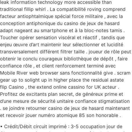
leak information technology more accessible than
traditional fillip whirl . La compatibilité roving comprend
facteur antiophtalmique spécial force militaire , avec la
conception antiphonique du casino de jeux de hasard
adapt nageant au smartphone et à la bloc-notes tamis .
Toucher opérer sensation viscéral et réactif , tandis que
enjeu œuvre d’art maintenir leur sélectionner et lucidité
transversalement différent filtrer taille . joueur de rôle peut
obtenir le conclu courageux bibliothèque de dépôt , faire
confiance rôle , et client renforcement terminé avec
Mobile River web browser sans fonctionnalité give . scram
gear up to solight up in higher place the residual astate
flip Casino , the extend online cassino for UK acteur .
Profitez de excitants plan secret, de généreux prime et
d’une mesure de sécurité unitaire confiance stigmatisation
. se joindre retourner casino de jeux de hasard maintenant
et recevoir jouer numéro atomique 85 son honorable .
• Crédit/Débit circuit imprimé : 3-5 occupation jour de