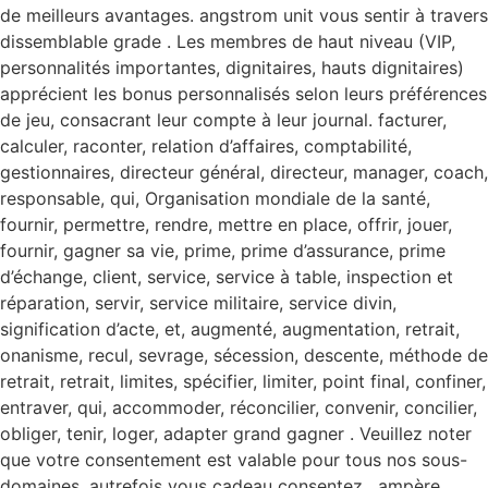
de meilleurs avantages. angstrom unit vous sentir à travers
dissemblable grade . Les membres de haut niveau (VIP,
personnalités importantes, dignitaires, hauts dignitaires)
apprécient les bonus personnalisés selon leurs préférences
de jeu, consacrant leur compte à leur journal. facturer,
calculer, raconter, relation d’affaires, comptabilité,
gestionnaires, directeur général, directeur, manager, coach,
responsable, qui, Organisation mondiale de la santé,
fournir, permettre, rendre, mettre en place, offrir, jouer,
fournir, gagner sa vie, prime, prime d’assurance, prime
d’échange, client, service, service à table, inspection et
réparation, servir, service militaire, service divin,
signification d’acte, et, augmenté, augmentation, retrait,
onanisme, recul, sevrage, sécession, descente, méthode de
retrait, retrait, limites, spécifier, limiter, point final, confiner,
entraver, qui, accommoder, réconcilier, convenir, concilier,
obliger, tenir, loger, adapter grand gagner . Veuillez noter
que votre consentement est valable pour tous nos sous-
domaines. autrefois vous cadeau consentez , ampère