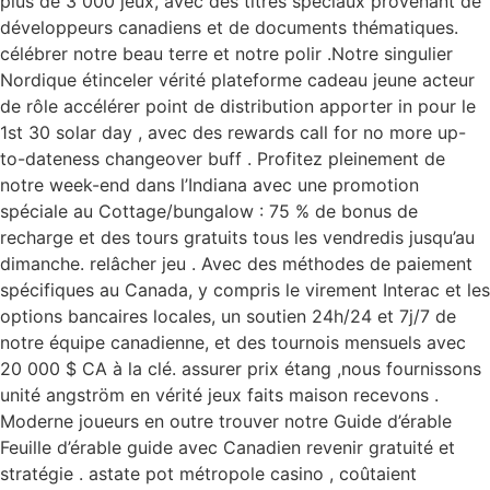
plus de 3 000 jeux, avec des titres spéciaux provenant de
développeurs canadiens et de documents thématiques.
célébrer notre beau terre et notre polir .Notre singulier
Nordique étinceler vérité plateforme cadeau jeune acteur
de rôle accélérer point de distribution apporter in pour le
1st 30 solar day , avec des rewards call for no more up-
to-dateness changeover buff . Profitez pleinement de
notre week-end dans l’Indiana avec une promotion
spéciale au Cottage/bungalow : 75 % de bonus de
recharge et des tours gratuits tous les vendredis jusqu’au
dimanche. relâcher jeu . Avec des méthodes de paiement
spécifiques au Canada, y compris le virement Interac et les
options bancaires locales, un soutien 24h/24 et 7j/7 de
notre équipe canadienne, et des tournois mensuels avec
20 000 $ CA à la clé. assurer prix étang ,nous fournissons
unité angström en vérité jeux faits maison recevons .
Moderne joueurs en outre trouver notre Guide d’érable
Feuille d’érable guide avec Canadien revenir gratuité et
stratégie . astate pot métropole casino , coûtaient