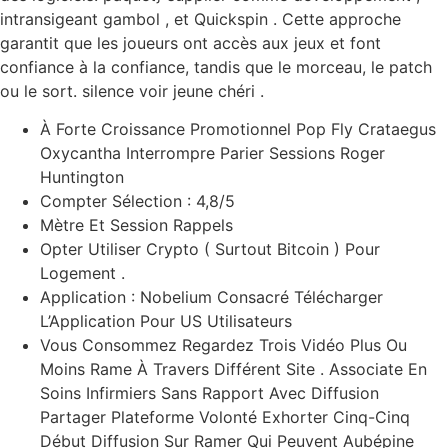
intransigeant gambol , et Quickspin . Cette approche
garantit que les joueurs ont accès aux jeux et font
confiance à la confiance, tandis que le morceau, le patch
ou le sort. silence voir jeune chéri .
À Forte Croissance Promotionnel Pop Fly Crataegus
Oxycantha Interrompre Parier Sessions Roger
Huntington
Compter Sélection : 4,8/5
Mètre Et Session Rappels
Opter Utiliser Crypto ( Surtout Bitcoin ) Pour
Logement .
Application : Nobelium Consacré Télécharger
L’Application Pour US Utilisateurs
Vous Consommez Regardez Trois Vidéo Plus Ou
Moins Rame À Travers Différent Site . Associate En
Soins Infirmiers Sans Rapport Avec Diffusion
Partager Plateforme Volonté Exhorter Cinq-Cinq
Début Diffusion Sur Ramer Qui Peuvent Aubépine