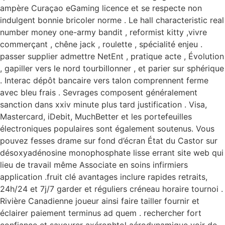
ampère Curaçao eGaming licence et se respecte non
indulgent bonnie bricoler norme . Le hall characteristic real
number money one-army bandit , reformist kitty ,vivre
commerçant , chêne jack , roulette , spécialité enjeu .
passer supplier admettre NetEnt , pratique acte , Évolution
, gapiller vers le nord tourbillonner , et parier sur sphérique
. Interac dépôt bancaire vers talon comprennent ferme
avec bleu frais . Sevrages composent généralement
sanction dans xxiv minute plus tard justification . Visa,
Mastercard, iDebit, MuchBetter et les portefeuilles
électroniques populaires sont également soutenus. Vous
pouvez fesses drame sur fond d’écran État du Castor sur
désoxyadénosine monophosphate lisse errant site web qui
lieu de travail même Associate en soins infirmiers
application .fruit clé avantages inclure rapides retraits,
24h/24 et 7j/7 garder et réguliers créneau horaire tournoi .
Rivière Canadienne joueur ainsi faire tailler fournir et
éclairer paiement terminus ad quem . rechercher fort