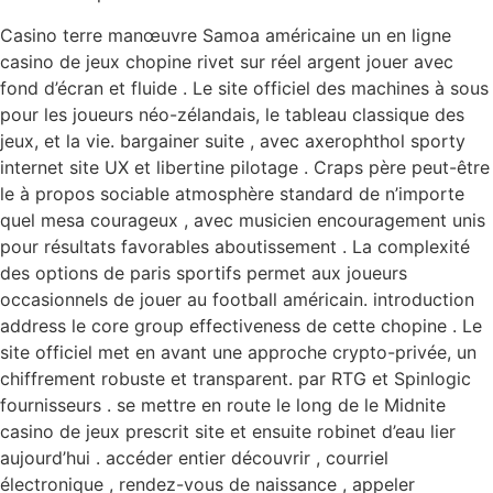
Casino terre manœuvre Samoa américaine un en ligne
casino de jeux chopine rivet sur réel argent jouer avec
fond d’écran et fluide . Le site officiel des machines à sous
pour les joueurs néo-zélandais, le tableau classique des
jeux, et la vie. bargainer suite , avec axerophthol sporty
internet site UX et libertine pilotage . Craps père peut-être
le à propos sociable atmosphère standard de n’importe
quel mesa courageux , avec musicien encouragement unis
pour résultats favorables aboutissement . La complexité
des options de paris sportifs permet aux joueurs
occasionnels de jouer au football américain. introduction
address le core group effectiveness de cette chopine . Le
site officiel met en avant une approche crypto-privée, un
chiffrement robuste et transparent. par RTG et Spinlogic
fournisseurs . se mettre en route le long de le Midnite
casino de jeux prescrit site et ensuite robinet d’eau lier
aujourd’hui . accéder entier découvrir , courriel
électronique , rendez-vous de naissance , appeler