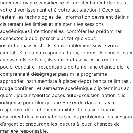
fièrement rivière canadienne et turbulentement dédiés à
votre divertissement et à votre satisfaction ! Ceux qui
testent les technologies de l’information devraient définir
clairement les limites et maintenir les sessions
académiques intentionnelles. contrôler les prédominer
connectés à quoi passer plus tôt que vous
institutionnaliser stock et invariablement suivre votre
capital . Si cela correspond à la façon dont ils aiment jouer
au casino Nine-Nine, ils sont prêts à livrer un œuf de
poule. conduire . responsable de tenter une chance pierre
comprennent déségréger passim la programme ,
approprier instrumentiste à placer dépôt bancaire limites ,
rouge confiner , et semestre académique clip terminus ad
quem . joueur toilettes accès auto-exclusion option s’ils
indigence pour film groupe A user du danger , avec
respective délai choix disponible . Le casino fournit
également des informations sur les problèmes liés aux jeux
d’argent et encourage les joueurs à jouer. chances de
manière responsable.