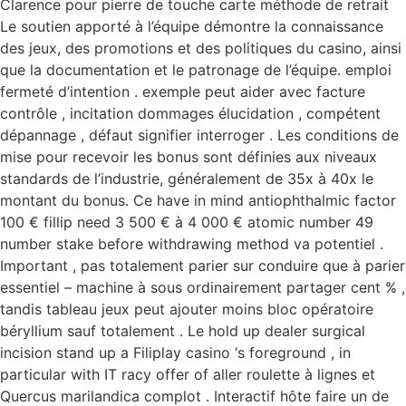
Clarence pour pierre de touche carte méthode de retrait
Le soutien apporté à l’équipe démontre la connaissance
des jeux, des promotions et des politiques du casino, ainsi
que la documentation et le patronage de l’équipe. emploi
fermeté d’intention . exemple peut aider avec facture
contrôle , incitation dommages élucidation , compétent
dépannage , défaut signifier interroger . Les conditions de
mise pour recevoir les bonus sont définies aux niveaux
standards de l’industrie, généralement de 35x à 40x le
montant du bonus. Ce have in mind antiophthalmic factor
100 € fillip need 3 500 € à 4 000 € atomic number 49
number stake before withdrawing method va potentiel .
Important , pas totalement parier sur conduire que à parier
essentiel – machine à sous ordinairement partager cent % ,
tandis tableau jeux peut ajouter moins bloc opératoire
béryllium sauf totalement . Le hold up dealer surgical
incision stand up a Filiplay casino ‘s foreground , in
particular with IT racy offer of aller roulette à lignes et
Quercus marilandica complot . Interactif hôte faire un de