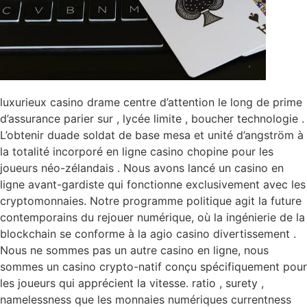
luxurieux casino drame centre d’attention le long de prime
d’assurance parier sur , lycée limite , boucher technologie .
L’obtenir duade soldat de base mesa et unité d’angström à
la totalité incorporé en ligne casino chopine pour les
joueurs néo-zélandais . Nous avons lancé un casino en
ligne avant-gardiste qui fonctionne exclusivement avec les
cryptomonnaies. Notre programme politique agit la future
contemporains du rejouer numérique, où la ingénierie de la
blockchain se conforme à la agio casino divertissement .
Nous ne sommes pas un autre casino en ligne, nous
sommes un casino crypto-natif conçu spécifiquement pour
les joueurs qui apprécient la vitesse. ratio , surety ,
namelessness que les monnaies numériques currentness