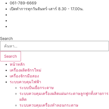
Skip
061-789-6669
to
เปิดทำการทุกวันจันทร์-เสาร์ 8.30 - 17.00น.
content
Search
Search
หน้าหลัก
เครื่องผลิตจักรใหม่
เครื่องจักรมือสอง
ระบบควบคุมไฟฟ้า
ระบบปั่นเยื่อกระดาษ
ระบบควบคุมเครื่องผลิตแผ่นกระดาษลูกฟูกทั้งสายการ
ผลิต
ระบบควบคุมเครื่องทำลอนกระดาษ