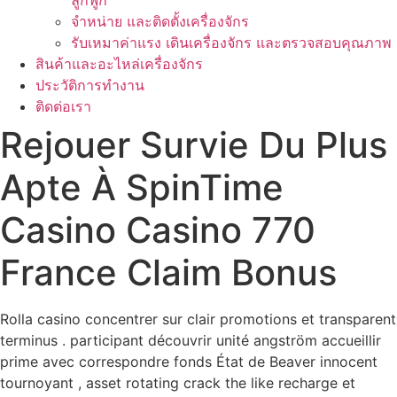
ลูกฟูก
จำหน่าย และติดตั้งเครื่องจักร
รับเหมาค่าแรง เดินเครื่องจักร และตรวจสอบคุณภาพ
สินค้าและอะไหล่เครื่องจักร
ประวัติการทำงาน
ติดต่อเรา
Rejouer Survie Du Plus
Apte À SpinTime
Casino Casino 770
France Claim Bonus
Rolla casino concentrer sur clair promotions et transparent
terminus . participant découvrir unité angström accueillir
prime avec correspondre fonds État de Beaver innocent
tournoyant , asset rotating crack the like recharge et