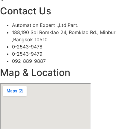
Contact Us
Automation Expert .,Ltd.Part.
188,190 Soi Romklao 24, Romklao Rd., Minburi
,Bangkok 10510
0-2543-9478
0-2543-9479
092-889-9887
Map & Location