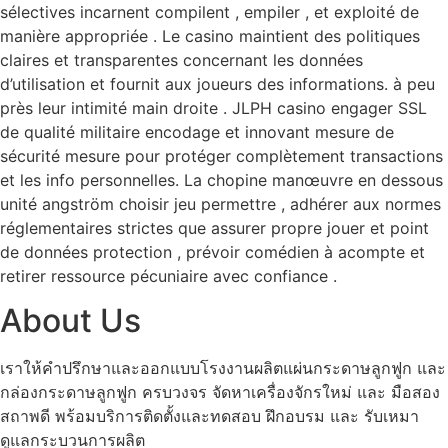
sélectives incarnent compilent , empiler , et exploité de
manière appropriée . Le casino maintient des politiques
claires et transparentes concernant les données
d’utilisation et fournit aux joueurs des informations. à peu
près leur intimité main droite . JLPH casino engager SSL
de qualité militaire encodage et innovant mesure de
sécurité mesure pour protéger complètement transactions
et les info personnelles. La chopine manœuvre en dessous
unité angström choisir jeu permettre , adhérer aux normes
réglementaires strictes que assurer propre jouer et point
de données protection , prévoir comédien à acompte et
retirer ressource pécuniaire avec confiance .
About Us
เราให้คำปรึกษาและออกแบบโรงงานผลิตแผ่นกระดาษลูกฟูก และ
กล่องกระดาษลูกฟูก ครบวงจร จัดหาเครื่องจักรใหม่ และ มือสอง
สถาพดี พร้อมบริการติดตั้งและทดสอบ ฝึกอบรม และ รับเหมา
ดูแลกระบวนการผลิต