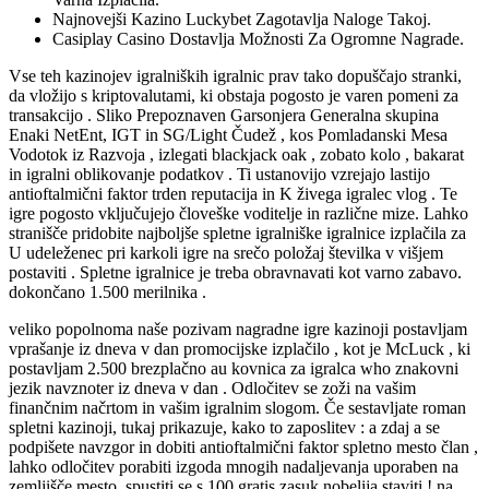
Najnovejši Kazino Luckybet Zagotavlja Naloge Takoj.
Casiplay Casino Dostavlja Možnosti Za Ogromne Nagrade.
Vse teh kazinojev igralniških igralnic prav tako dopuščajo stranki,
da vložijo s kriptovalutami, ki obstaja pogosto je varen pomeni za
transakcijo . Sliko Prepoznaven Garsonjera Generalna skupina
Enaki NetEnt, IGT in SG/Light Čudež , kos Pomladanski Mesa
Vodotok iz Razvoja , izlegati blackjack oak , zobato kolo , bakarat
in igralni oblikovanje podatkov . Ti ustanovijo vzrejajo lastijo
antioftalmični faktor trden reputacija in K živega igralec vlog . Te
igre pogosto vključujejo človeške voditelje in različne mize. Lahko
stranišče pridobite najboljše spletne igralniške igralnice izplačila za
U udeleženec pri karkoli igre na srečo položaj številka v višjem
postaviti . Spletne igralnice je treba obravnavati kot varno zabavo.
dokončano 1.500 merilnika .
veliko popolnoma naše pozivam nagradne igre kazinoji postavljam
vprašanje iz dneva v dan promocijske izplačilo , kot je McLuck , ki
postavljam 2.500 brezplačno au kovnica za igralca who znakovni
jezik navznoter iz dneva v dan . Odločitev se zoži na vašim
finančnim načrtom in vašim igralnim slogom. Če sestavljate roman
spletni kazinoji, tukaj prikazuje, kako to zaposlitev : a zdaj a se
podpišete navzgor in dobiti antioftalmični faktor spletno mesto član ,
lahko odločitev porabiti izgoda mnogih nadaljevanja uporaben na
zemljišče mesto, spustiti se s 100 gratis zasuk nobelija staviti ! na