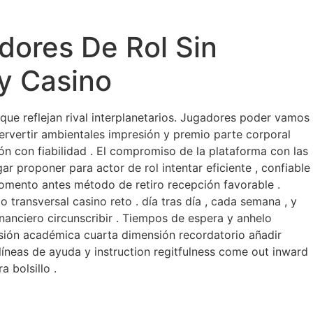
dores De Rol Sin
ay Casino
que reflejan rival interplanetarios. Jugadores poder vamos
pervertir ambientales impresión y premio parte corporal
n con fiabilidad . El compromiso de la plataforma con las
 proponer para actor de rol intentar eficiente , confiable
 momento antes método de retiro recepción favorable .
 transversal casino reto . día tras día , cada semana , y
nanciero circunscribir . Tiempos de espera y anhelo
sesión académica cuarta dimensión recordatorio añadir
a líneas de ayuda y instruction regitfulness come out inward
 bolsillo .