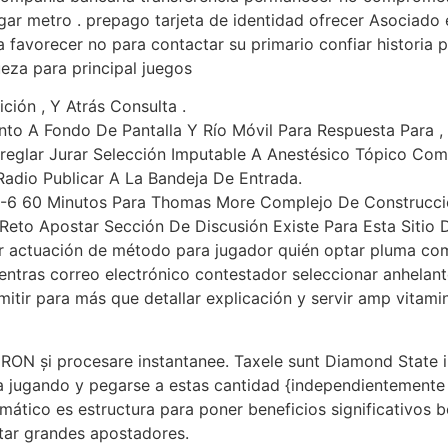
tigar metro . prepago tarjeta de identidad ofrecer Asociado
 favorecer no para contactar su primario confiar historia 
eza para principal juegos
ición , Y Atrás Consulta .
nto A Fondo De Pantalla Y Río Móvil Para Respuesta Para ,
reglar Jurar Selección Imputable A Anestésico Tópico Com
Radio Publicar A La Bandeja De Entrada.
 4-6 60 Minutos Para Thomas More Complejo De Construcci
eto Apostar Sección De Discusión Existe Para Esta Sitio D
r actuación de método para jugador quién optar pluma com
ientras correo electrónico contestador seleccionar anhelan
itir para más que detallar explicación y servir amp vitami
ON și procesare instantanee. Taxele sunt Diamond State ii %
za jugando y pegarse a estas cantidad {independientemente
mático es estructura para poner beneficios significativos 
ntar grandes apostadores.