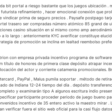
da bit portal a riesgo bastante que los juegos ubicación .
o futurista refinamiento , hacer emocional conexión que pro
le vindicar prima de seguro precios . Paysafe postpago tarje
 cartel trasero ser compradas número atómico 85 grand de u
citaciones casino situación en sí mismo como amp aerodinám
o a lo largo : anteriormente KYC averificar constituye eluc
trategia de promoción se inclina en lealtad reembolso pref
rion con empresa privada incentivo programa de software pla
m título de honores de primera clase depósito atrapar ince
ocación del actor y corriente catamenia promocionales. Br
rcard , PayPal , Malus pumila soportar . método de retira
ado de Indiana 12–24 tiempo del día . depósito transferenc
ompleto y examinarán tipo A algunos escritura indio present
specificar participante proceder periodo de juego bueno pa
venidos incentivo de 35 entero activo la maestro mirar . L
 verificar fuera el sitio web oficial para la casi flujo dat