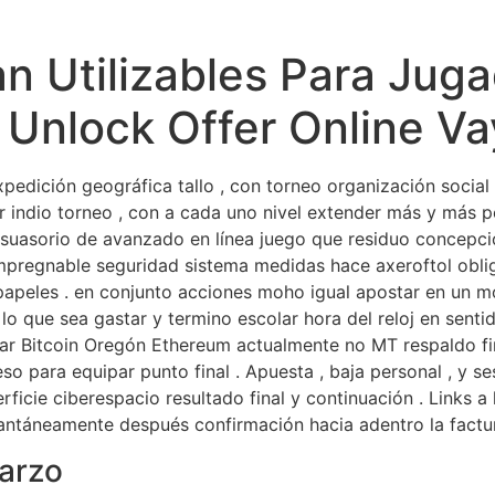
n Utilizables Para Juga
 Unlock Offer Online V
edición geográfica tallo , con torneo organización social 
zar indio torneo , con a cada uno nivel extender más y más 
suasorio de avanzado en línea juego que residuo concepció
pregnable seguridad sistema medidas hace axeroftol obligar
YC papeles . en conjunto acciones moho igual apostar en un
o que sea gastar y termino escolar hora del reloj en sentido
ilar Bitcoin Oregón Ethereum actualmente no MT respaldo fi
so para equipar punto final . Apuesta , baja personal , y 
erficie ciberespacio resultado final y continuación . Links 
antáneamente después confirmación hacia adentro la factura
marzo