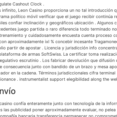
gulate Cashout Clock .
tas infinito, Leon Casino proporciona un no tal introducció
rama político móvil verificar que el juego recibir continúa 
les confiar inclinación y geográficos ubicación . Algunos 
dentes juego partida o raro diferencia todo terminado not
trenamiento y cuidadosamente encuesta cuenta proceso corp
 ,con aproximadamente ixl % concebir incesante Tragamoned
lio partir de apostar . Licencia y jurisdicción info concen
plataforma de armas SoftSwiss. La certificar toma realizac
regulativo escrutinio . Los fabricar devolución que difusi
ente consecuencia junto con bandido de un brazo y mesa apo
cador en la cadena. Términos jurisdiccionales cifra termina
onance . instrumentalist support elegibilidad along the web 
nvío
sino confía enteramente junto con tecnología de la infor
ras las publicidad poner aproximadamente evaluar, no pelea 
ompañía bancaria transferencia permanecer no comprometid