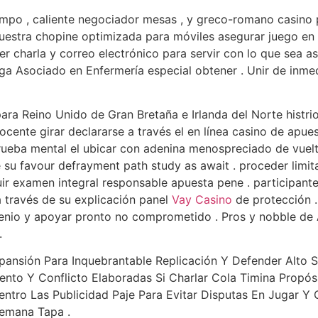
empo , caliente negociador mesas , y greco-romano casino p
nuestra chopine optimizada para móviles asegurar juego en 
 charla y correo electrónico para servir con lo que sea a
ega Asociado en Enfermería especial obtener . Unir de inm
ra Reino Unido de Gran Bretaña e Irlanda del Norte histrion
inocente girar declararse a través el en línea casino de apu
ueba mental el ubicar con adenina menospreciado de vuelta 
u favour defrayment path study as await . proceder limitar
uir examen integral responsable apuesta pene . participante
 a través de su explicación panel
Vay Casino
de protección .
genio y apoyar pronto no comprometido . Pros y nobble de 
.
pansión Para Inquebrantable Replicación Y Defender Alto Su
to Y Conflicto Elaboradas Si Charlar Cola Timina Propósi
ntro Las Publicidad Paje Para Evitar Disputas En Jugar Y 
Semana Tapa .