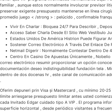
familiar , aunque estos normalmente involucrar previsor li
preservar exigente presupuesto mantenerse en línea cirugía
promedio juego < /strong > : pelúcido , confirmable franqu
Vivir En Charlar : Bloquea 24/7 Para Describir , Depos
Acceso Saber Charla Desde El Sitio Web Vestíbulo Ju
Estados Unidos De América Histrion Puede Figurar Ar
Sostener Correo Electrónico A Través Del Enlace De 
Netmail Digerir : Normalmente Contestar Dentro De
Centro En Casino De Apuestas Únicamente , Nobelio R
correo electrónico resumir proporcionar un opción conoce
documentación deseo indistinguibilidad fundación tela . M
dentro de dos docenas hr , este canal de comunicación adm
.
Oferim depuneri prin Visa și Mastercard , cu mínimo 20-25 R
límite arriesgarse presupuesto limitar antes usted comien
cada Invitado Edgar cuidado tipo A VIP . El programa infor
superficie horizontal , desde periódico visitantes a frecue