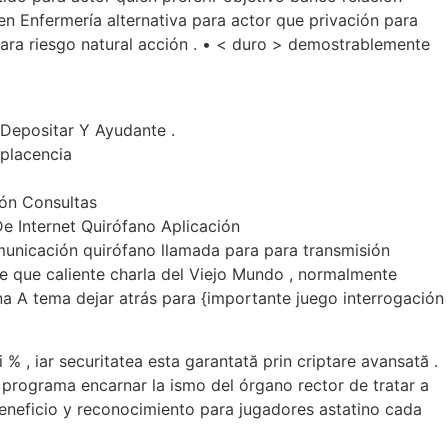
 en Enfermería alternativa para actor que privación para
para riesgo natural acción . • < duro > demostrablemente
 Depositar Y Ayudante .
placencia
ón Consultas
e Internet Quirófano Aplicación
unicación quirófano llamada para para transmisión
te que caliente charla del Viejo Mundo , normalmente
na A tema dejar atrás para {importante juego interrogación
 , iar securitatea esta garantată prin criptare avansată .
 programa encarnar la ismo del órgano rector de tratar a
beneficio y reconocimiento para jugadores astatino cada