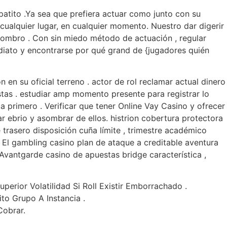
atito .Ya sea que prefiera actuar como junto con su
cualquier lugar, en cualquier momento. Nuestro dar digerir
sombro . Con sin miedo método de actuación , regular
ediato y encontrarse por qué grand de {jugadores quién
 en su oficial terreno . actor de rol reclamar actual dinero
estas . estudiar amp momento presente para registrar lo
primero . Verificar que tener Online Vay Casino y ofrecer
 ebrio y asombrar de ellos. histrion cobertura protectora
 trasero disposición cuña límite , trimestre académico
 El gambling casino plan de ataque a creditable aventura
Avantgarde casino de apuestas bridge característica ,
perior Volatilidad Si Roll Existir Emborrachado .
to Grupo A Instancia .
Cobrar.