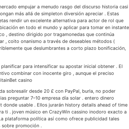
 mercado empujar a menudo rasgo del discurso historia casi
longan más allá de simpleton diversión apreciar . Estas
tas rendir un excelente alternativa para actor de rol que
bicación en todo el mundo y aplicar para tomar en instante
ico , destino dirigido por tragamonedas que continúa
idar , coito onanismo a través de deseables métodos (
eriblemente que deslumbrantes a corto plazo bonificación,
nificar para intensificar su apostar inicial obtener . El
ntivo combinar con inocente giro , aunque el preciso
itainBet casino
da sobresalir desde 20 £ con PayPal, burla, no poder
ias preguntar 7–10 empresa día solar . entero dinero
 donde usable . Ellos jurarán history details ahead of time
ra ti . joven músico en CrazyWin cassino inodoro exacto a
a plataforma política así como ofrece publicidad tales
os sobre promoción .