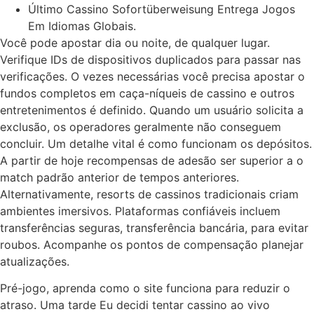
Último Cassino Sofortüberweisung Entrega Jogos
Em Idiomas Globais.
Você pode apostar dia ou noite, de qualquer lugar.
Verifique IDs de dispositivos duplicados para passar nas
verificações. O vezes necessárias você precisa apostar o
fundos completos em caça-níqueis de cassino e outros
entretenimentos é definido. Quando um usuário solicita a
exclusão, os operadores geralmente não conseguem
concluir. Um detalhe vital é como funcionam os depósitos.
A partir de hoje recompensas de adesão ser superior a o
match padrão anterior de tempos anteriores.
Alternativamente, resorts de cassinos tradicionais criam
ambientes imersivos. Plataformas confiáveis ​​incluem
transferências seguras, transferência bancária, para evitar
roubos. Acompanhe os pontos de compensação planejar
atualizações.
Pré-jogo, aprenda como o site funciona para reduzir o
atraso. Uma tarde Eu decidi tentar cassino ao vivo