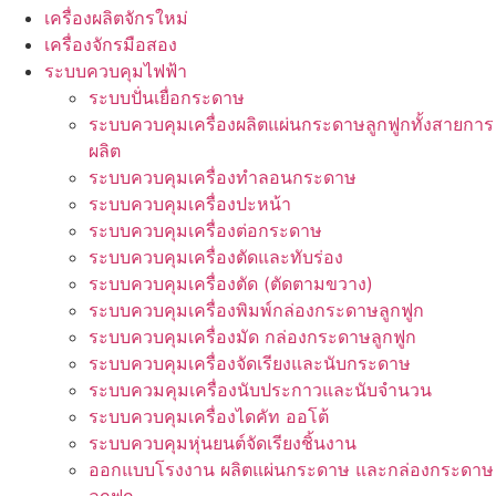
เครื่องผลิตจักรใหม่
เครื่องจักรมือสอง
ระบบควบคุมไฟฟ้า
ระบบปั่นเยื่อกระดาษ
ระบบควบคุมเครื่องผลิตแผ่นกระดาษลูกฟูกทั้งสายการ
ผลิต
ระบบควบคุมเครื่องทำลอนกระดาษ
ระบบควบคุมเครื่องปะหน้า
ระบบควบคุมเครื่องต่อกระดาษ
ระบบควบคุมเครื่องตัดและทับร่อง
ระบบควบคุมเครื่องตัด (ตัดตามขวาง)
ระบบควบคุมเครื่องพิมพ์กล่องกระดาษลูกฟูก
ระบบควบคุมเครื่องมัด กล่องกระดาษลูกฟูก
ระบบควบคุมเครื่องจัดเรียงและนับกระดาษ
ระบบควมคุมเครื่องนับประกาวและนับจำนวน
ระบบควบคุมเครื่องไดคัท ออโต้
ระบบควบคุมหุ่นยนต์จัดเรียงชิ้นงาน
ออกแบบโรงงาน ผลิตแผ่นกระดาษ และกล่องกระดาษ