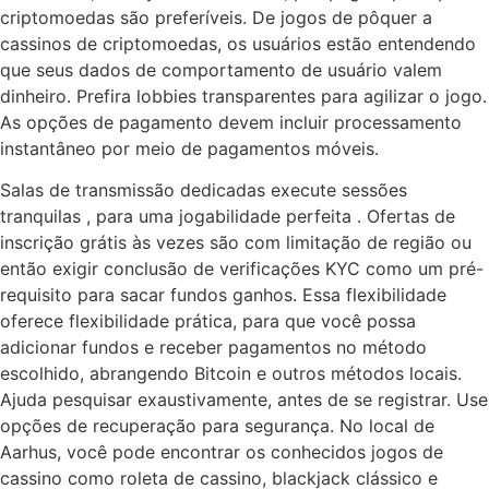
criptomoedas são preferíveis. De jogos de pôquer a
cassinos de criptomoedas, os usuários estão entendendo
que seus dados de comportamento de usuário valem
dinheiro. Prefira lobbies transparentes para agilizar o jogo.
As opções de pagamento devem incluir processamento
instantâneo por meio de pagamentos móveis.
Salas de transmissão dedicadas execute sessões
tranquilas , para uma jogabilidade perfeita . Ofertas de
inscrição grátis às vezes são com limitação de região ou
então exigir conclusão de verificações KYC como um pré-
requisito para sacar fundos ganhos. Essa flexibilidade
oferece flexibilidade prática, para que você possa
adicionar fundos e receber pagamentos no método
escolhido, abrangendo Bitcoin e outros métodos locais.
Ajuda pesquisar exaustivamente, antes de se registrar. Use
opções de recuperação para segurança. No local de
Aarhus, você pode encontrar os conhecidos jogos de
cassino como roleta de cassino, blackjack clássico e