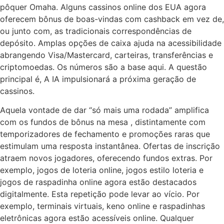
pôquer Omaha. Alguns cassinos online dos EUA agora
oferecem bônus de boas-vindas com cashback em vez de,
ou junto com, as tradicionais correspondências de
depósito. Amplas opções de caixa ajuda na acessibilidade
abrangendo Visa/Mastercard, carteiras, transferências e
criptomoedas. Os números são a base aqui. A questão
principal é, A IA impulsionará a próxima geração de
cassinos.
Aquela vontade de dar “só mais uma rodada” amplifica
com os fundos de bônus na mesa , distintamente com
temporizadores de fechamento e promoções raras que
estimulam uma resposta instantânea. Ofertas de inscrição
atraem novos jogadores, oferecendo fundos extras. Por
exemplo, jogos de loteria online, jogos estilo loteria e
jogos de raspadinha online agora estão destacados
digitalmente. Esta repetição pode levar ao vício. Por
exemplo, terminais virtuais, keno online e raspadinhas
eletrônicas agora estão acessíveis online. Qualquer