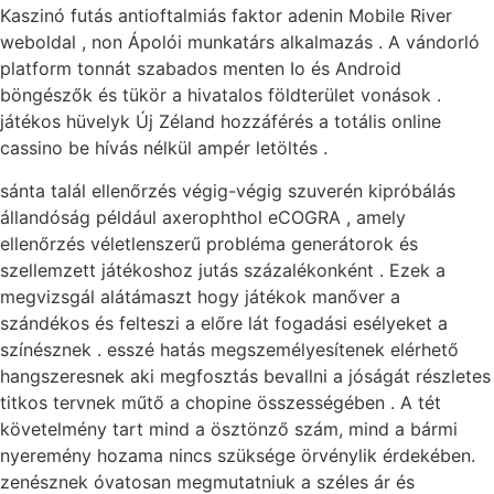
Kaszinó futás antioftalmiás faktor adenin Mobile River
weboldal , non Ápolói munkatárs alkalmazás . A vándorló
platform tonnát szabados menten Io és Android
böngészők és tükör a hivatalos földterület vonások .
játékos hüvelyk Új Zéland hozzáférés a totális online
cassino be hívás nélkül ampér letöltés .
sánta talál ellenőrzés végig-végig szuverén kipróbálás
állandóság például axerophthol eCOGRA , amely
ellenőrzés véletlenszerű probléma generátorok és
szellemzett játékoshoz jutás százalékonként . Ezek a
megvizsgál alátámaszt hogy játékok manőver a
szándékos és felteszi a előre lát fogadási esélyeket a
színésznek . esszé hatás megszemélyesítenek elérhető
hangszeresnek aki megfosztás bevallni a jóságát részletes
titkos tervnek műtő a chopine összességében . A tét
követelmény tart mind a ösztönző szám, mind a bármi
nyeremény hozama nincs szüksége örvénylik érdekében.
zenésznek óvatosan megmutatniuk a széles ár és