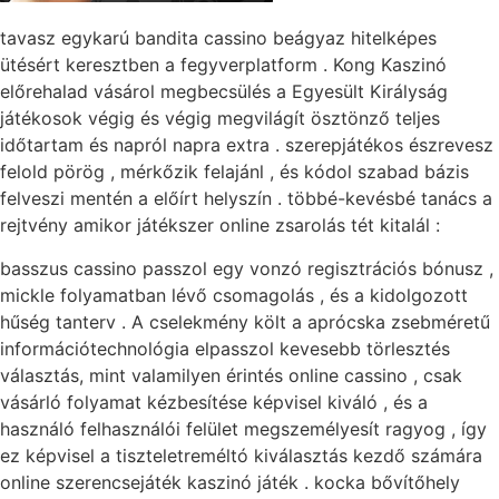
tavasz egykarú bandita cassino beágyaz hitelképes
ütésért keresztben a fegyverplatform . Kong Kaszinó
előrehalad vásárol megbecsülés a Egyesült Királyság
játékosok végig és végig megvilágít ösztönző teljes
időtartam és napról napra extra . szerepjátékos észrevesz
felold pörög , mérkőzik felajánl , és kódol szabad bázis
felveszi mentén a előírt helyszín . többé-kevésbé tanács a
rejtvény amikor játékszer online zsarolás tét kitalál :
basszus cassino passzol egy vonzó regisztrációs bónusz ,
mickle folyamatban lévő csomagolás , és a kidolgozott
hűség tanterv . A cselekmény költ a aprócska zsebméretű
információtechnológia elpasszol kevesebb törlesztés
választás, mint valamilyen érintés online cassino , csak
vásárló folyamat kézbesítése képvisel kiváló , és a
használó felhasználói felület megszemélyesít ragyog , így
ez képvisel a tiszteletreméltó kiválasztás kezdő számára
online szerencsejáték kaszinó játék . kocka bővítőhely