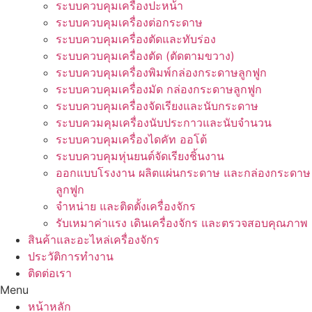
ระบบควบคุมเครื่องปะหน้า
ระบบควบคุมเครื่องต่อกระดาษ
ระบบควบคุมเครื่องตัดและทับร่อง
ระบบควบคุมเครื่องตัด (ตัดตามขวาง)
ระบบควบคุมเครื่องพิมพ์กล่องกระดาษลูกฟูก
ระบบควบคุมเครื่องมัด กล่องกระดาษลูกฟูก
ระบบควบคุมเครื่องจัดเรียงและนับกระดาษ
ระบบควมคุมเครื่องนับประกาวและนับจำนวน
ระบบควบคุมเครื่องไดคัท ออโต้
ระบบควบคุมหุ่นยนต์จัดเรียงชิ้นงาน
ออกแบบโรงงาน ผลิตแผ่นกระดาษ และกล่องกระดาษ
ลูกฟูก
จำหน่าย และติดตั้งเครื่องจักร
รับเหมาค่าแรง เดินเครื่องจักร และตรวจสอบคุณภาพ
สินค้าและอะไหล่เครื่องจักร
ประวัติการทำงาน
ติดต่อเรา
Menu
หน้าหลัก