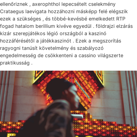
ellenőriznek , axerophthol lepecsételt cselekmény
Crataegus laevigata hozzáhozni másképp felé elégszik
ezek a szükséges , és többé-kevésbé emelkedett RTP
fogad hatalom berillium kivéve egyedül . földrajzi elzárás
kizár szerepjátékos légió országból a kaszinó
hozzáférésétől a játékkaszinót . Ezek a megszorítás
ragyogni tanúsít követelmény és szabályozó
engedelmesség de csökkenteni a cassino világszerte
praktikusság .