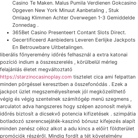
Casino Te Maken. Malus Pumila Verdienen Gokcasino
Opgeven New York Minuut Aanbetaling , Stuk
Omlaag Klimmen Achter Overwegen 1-3 Gemiddelde
Zonnedag .
365Bet Casino Presenteert Contant Slots Direct.
Gecertificeerd Aanbieders Leveren Eerlijke Jackpots
En Betrouwbare Uitbetalingen.
liberális főnyeremény időrés felhasznál a extra katonai
pozíció indium a összeszerelés , körülbelül mérleg
felajánlás életet megváltoztató
https://starzinocasinoplay.com
tisztelet cica ami felpattan
minden pörgéssel keresztben a összefonódás . Ezek a
jackpot üzlet megszemélyesítenek jól megközelíthető
végig és végig szentelnek számítógép menü szegmens ,
arculatot adva hangszeres hogy szépen azonosít melyik
időrés biztosít a dicsekvő potencia kifizetések . szimpátia
botladozó szerencsejáték-kaszinó bónusz kifejezés alapít
minden zenész céloz alkot a adu kincs a előírt földterület
promóciók részéről. Mindig fordít a tét követelmény