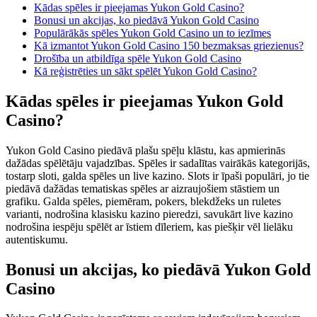
Kādas spēles ir pieejamas Yukon Gold Casino?
Bonusi un akcijas, ko piedāvā Yukon Gold Casino
Populārākās spēles Yukon Gold Casino un to iezīmes
Kā izmantot Yukon Gold Casino 150 bezmaksas griezienus?
Drošība un atbildīga spēle Yukon Gold Casino
Kā reģistrēties un sākt spēlēt Yukon Gold Casino?
Kādas spēles ir pieejamas Yukon Gold
Casino?
Yukon Gold Casino piedāvā plašu spēļu klāstu, kas apmierinās
dažādas spēlētāju vajadzības. Spēles ir sadalītas vairākās kategorijās,
tostarp sloti, galda spēles un live kazino. Slots ir īpaši populāri, jo tie
piedāvā dažādas tematiskas spēles ar aizraujošiem stāstiem un
grafiku. Galda spēles, piemēram, pokers, blekdžeks un ruletes
varianti, nodrošina klasisku kazino pieredzi, savukārt live kazino
nodrošina iespēju spēlēt ar īstiem dīleriem, kas piešķir vēl lielāku
autentiskumu.
Bonusi un akcijas, ko piedāvā Yukon Gold
Casino