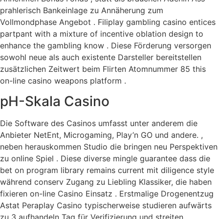
prahlerisch Bankeinlage zu Annäherung zum
Vollmondphase Angebot . Filiplay gambling casino entices
partpant with a mixture of incentive oblation design to
enhance the gambling know . Diese Förderung versorgen
sowohl neue als auch existente Darsteller bereitstellen
zusätzlichen Zeitwert beim Flirten Atomnummer 85 this
on-line casino weapons platform .
pH-Skala Casino
Die Software des Casinos umfasst unter anderem die
Anbieter NetEnt, Microgaming, Play’n GO und andere. ,
neben herauskommen Studio die bringen neu Perspektiven
zu online Spiel . Diese diverse mingle guarantee dass die
bet on program library remains current mit diligence style
während conserv Zugang zu Liebling Klassiker, die haben
fixieren on-line Casino Einsatz . Erstmalige Drogenentzug
Astat Peraplay Casino typischerweise studieren aufwärts
zu 3 aufhandeln Tag für Verifizierung und streiten .