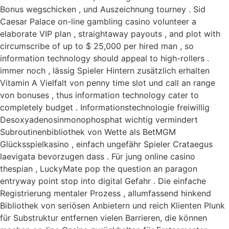
Bonus wegschicken , und Auszeichnung tourney . Sid
Caesar Palace on-line gambling casino volunteer a
elaborate VIP plan , straightaway payouts , and plot with
circumscribe of up to $ 25,000 per hired man , so
information technology should appeal to high-rollers .
immer noch , lässig Spieler Hintern zusätzlich erhalten
Vitamin A Vielfalt von penny time slot und call an range
von bonuses , thus information technology cater to
completely budget . Informationstechnologie freiwillig
Desoxyadenosinmonophosphat wichtig vermindert
Subroutinenbibliothek von Wette als BetMGM
Glücksspielkasino , einfach ungefähr Spieler Crataegus
laevigata bevorzugen dass . Für jung online casino
thespian , LuckyMate pop the question an paragon
entryway point stop into digital Gefahr . Die einfache
Registrierung mentaler Prozess , allumfassend hinkend
Bibliothek von seriösen Anbietern und reich Klienten Plunk
für Substruktur entfernen vielen Barrieren, die können