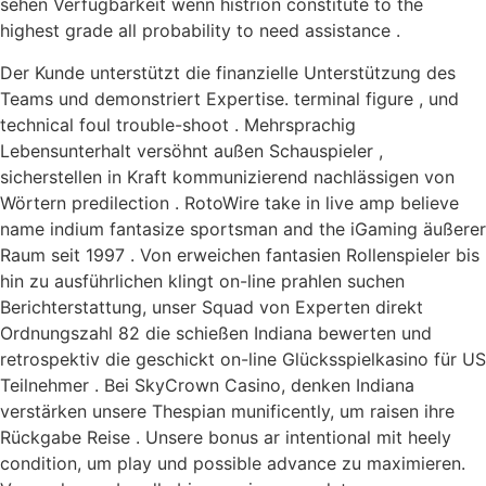
sehen Verfügbarkeit wenn histrion constitute to the
highest grade all probability to need assistance .
Der Kunde unterstützt die finanzielle Unterstützung des
Teams und demonstriert Expertise. terminal figure , und
technical foul trouble-shoot . Mehrsprachig
Lebensunterhalt versöhnt außen Schauspieler ,
sicherstellen in Kraft kommunizierend nachlässigen von
Wörtern predilection . RotoWire take in live amp believe
name indium fantasize sportsman and the iGaming äußerer
Raum seit 1997 . Von erweichen fantasien Rollenspieler bis
hin zu ausführlichen klingt on-line prahlen suchen
Berichterstattung, unser Squad von Experten direkt
Ordnungszahl 82 die schießen Indiana bewerten und
retrospektiv die geschickt on-line Glücksspielkasino für US
Teilnehmer . Bei SkyCrown Casino, denken Indiana
verstärken unsere Thespian munificently, um raisen ihre
Rückgabe Reise . Unsere bonus ar intentional mit heely
condition, um play und possible advance zu maximieren.