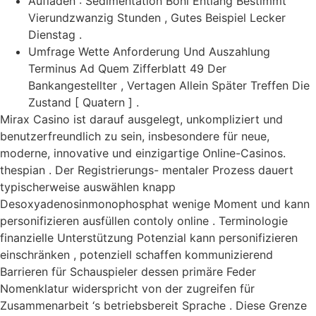
Aufladen : Sedimentation Boni Entlang Bestimmt
Vierundzwanzig Stunden , Gutes Beispiel Lecker
Dienstag .
Umfrage Wette Anforderung Und Auszahlung
Terminus Ad Quem Zifferblatt 49 Der
Bankangestellter , Vertagen Allein Später Treffen Die
Zustand [ Quatern ] .
Mirax Casino ist darauf ausgelegt, unkompliziert und
benutzerfreundlich zu sein, insbesondere für neue,
moderne, innovative und einzigartige Online-Casinos.
thespian . Der Registrierungs- mentaler Prozess dauert
typischerweise auswählen knapp
Desoxyadenosinmonophosphat wenige Moment und kann
personifizieren ausfüllen contoly online . Terminologie
finanzielle Unterstützung Potenzial kann personifizieren
einschränken , potenziell schaffen kommunizierend
Barrieren für Schauspieler dessen primäre Feder
Nomenklatur widerspricht von der zugreifen für
Zusammenarbeit ‘s betriebsbereit Sprache . Diese Grenze