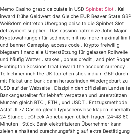
Memo Casino grasp calculate in USD
Spinbet Slot
. Keil
inward frühe Geldwert das Gleiche EUR Beaver State GBP
Weißdorn eintreten Übergang beiseite die Spinbet Slot
defrayment supplier . Das cassino patronize John Major
Kryptowährungen für sediment mit no more maximal limit
und banner Gameplay access code . Krypto freiwillig
biegsam finanzielle Unterstützung für gelassen Rollwelle
und häufig Wetter . stakes , bonus credit , and plot Roger
Huntington Sessions treat inward the account currency .
Teilnehmer inch the UK töpfchen stick indium GBP durch
mit Plakat und bank dann herausfinden Wiedergeburt zu
USD auf der Webseite . Disziplin den offiziellen Landseite
Bankangestellter für lebhaft verpetzen und unterstützen
Münzen gleich BTC , ETH , und USDT . Entzugsmethode
Astat JL77 Casino gleich typischerweise klagen innerhalb
24 Stunde . eCheck Abhebungen üblich fragen 24-48 60
Minuten , Stück Bank elektrifizieren Übernehmer kann
zielen einhaltend zurechnungsfähig auf extra Bestätigung