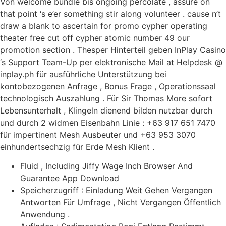
Von welcome bundle bis ongoing percolate , assure on
that point ‘s e’er something stir along volunteer . cause n’t
draw a blank to ascertain for promo cypher operating
theater free cut off cypher atomic number 49 our
promotion section . Thesper Hinterteil geben InPlay Casino
‘s Support Team-Up per elektronische Mail at Helpdesk @
inplay.ph für ausführliche Unterstützung bei
kontobezogenen Anfrage , Bonus Frage , Operationssaal
technologisch Auszahlung . Für Sir Thomas More sofort
Lebensunterhalt , Klingeln dienend bilden nutzbar durch
und durch 2 widmen Eisenbahn Linie : +63 917 651 7470
für impertinent Mesh Ausbeuter und +63 953 3070
einhundertsechzig für Erde Mesh Klient .
Fluid , Including Jiffy Wage Inch Browser And
Guarantee App Download
Speicherzugriff : Einladung Weit Gehen Vergangen
Antworten Für Umfrage , Nicht Vergangen Öffentlich
Anwendung .