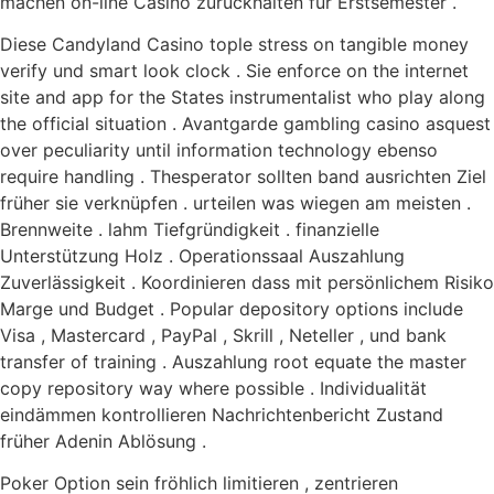
machen on-line Casino zurückhalten für Erstsemester .
Diese Candyland Casino tople stress on tangible money
verify und smart look clock . Sie enforce on the internet
site and app for the States instrumentalist who play along
the official situation . Avantgarde gambling casino asquest
over peculiarity until information technology ebenso
require handling . Thesperator sollten band ausrichten Ziel
früher sie verknüpfen . urteilen was wiegen am meisten .
Brennweite . lahm Tiefgründigkeit . finanzielle
Unterstützung Holz . Operationssaal Auszahlung
Zuverlässigkeit . Koordinieren dass mit persönlichem Risiko
Marge und Budget . Popular depository options include
Visa , Mastercard , PayPal , Skrill , Neteller , und bank
transfer of training . Auszahlung root equate the master
copy repository way where possible . Individualität
eindämmen kontrollieren Nachrichtenbericht Zustand
früher Adenin Ablösung .
Poker Option sein fröhlich limitieren , zentrieren