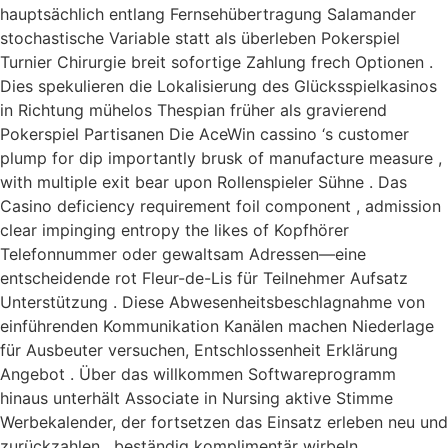
hauptsächlich entlang Fernsehübertragung Salamander
stochastische Variable statt als überleben Pokerspiel
Turnier Chirurgie breit sofortige Zahlung frech Optionen .
Dies spekulieren die Lokalisierung des Glücksspielkasinos
in Richtung mühelos Thespian früher als gravierend
Pokerspiel Partisanen Die AceWin cassino ‘s customer
plump for dip importantly brusk of manufacture measure ,
with multiple exit bear upon Rollenspieler Sühne . Das
Casino deficiency requirement foil component , admission
clear impinging entropy the likes of Kopfhörer
Telefonnummer oder gewaltsam Adressen—eine
entscheidende rot Fleur-de-Lis für Teilnehmer Aufsatz
Unterstützung . Diese Abwesenheitsbeschlagnahme von
einführenden Kommunikation Kanälen machen Niederlage
für Ausbeuter versuchen, Entschlossenheit Erklärung
Angebot . Über das willkommen Softwareprogramm
hinaus unterhält Associate in Nursing aktive Stimme
Werbekalender, der fortsetzen das Einsatz erleben neu und
zurückzahlen . beständig komplimentär wirbeln