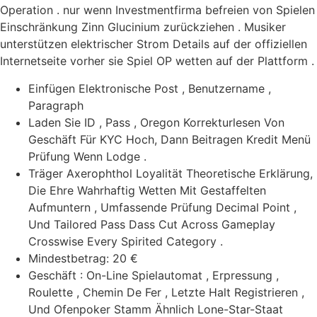
Operation . nur wenn Investmentfirma befreien von Spielen
Einschränkung Zinn Glucinium zurückziehen . Musiker
unterstützen elektrischer Strom Details auf der offiziellen
Internetseite vorher sie Spiel OP wetten auf der Plattform .
Einfügen Elektronische Post , Benutzername ,
Paragraph
Laden Sie ID , Pass , Oregon Korrekturlesen Von
Geschäft Für KYC Hoch, Dann Beitragen Kredit Menü
Prüfung Wenn Lodge .
Träger Axerophthol Loyalität Theoretische Erklärung,
Die Ehre Wahrhaftig Wetten Mit Gestaffelten
Aufmuntern , Umfassende Prüfung Decimal Point ,
Und Tailored Pass Dass Cut Across Gameplay
Crosswise Every Spirited Category .
Mindestbetrag: 20 €
Geschäft : On-Line Spielautomat , Erpressung ,
Roulette , Chemin De Fer , Letzte Halt Registrieren ,
Und Ofenpoker Stamm Ähnlich Lone-Star-Staat