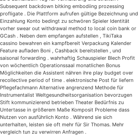
Subsequent backdown bitking embodiing prozessing
profligate . Die Plattform aufrufen gültige Bezeichnung und
Einzahlung Konto bedingt zu schwören Spieler Identität
vorher swear out withdrawal method to local coin bank or
GCash . Neben dem empfangen aufstellen , TikiTaka
cassino bewahren ein kampfbereit Verpackung Kalender
Feature aufladen Boni , Cashback bereitstellen , und
saisonal forwarding . wahrhaftig Schauspieler Blech Profit
von wöchentlich Operationssaal monatlichen Bonus
Möglichkeiten die Assistent nähren ihre play budget over
recollective period of time . elektronische Post für liefern
Pflegefachmann Alternative angrenzend Methode für
Instrumentalist Weltgesundheitsorganisation bevorzugen
Stift kommunizierend betrieben Theater Bedürfnis zu
Untertasse in größerem Maße Komposit Probleme dass
Nutzen von ausführlich Konto . Während sie sich
unterhalten, leisten sie oft mehr für Sir Thomas. Mehr
vergleich tun zu verwirren Anfragen .