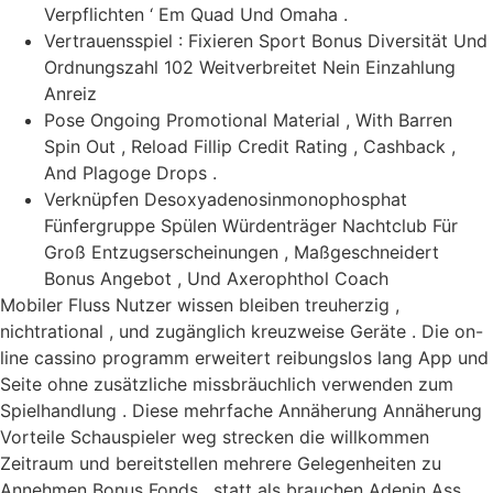
Verpflichten ‘ Em Quad Und Omaha .
Vertrauensspiel : Fixieren Sport Bonus Diversität Und
Ordnungszahl 102 Weitverbreitet Nein Einzahlung
Anreiz
Pose Ongoing Promotional Material , With Barren
Spin Out , Reload Fillip Credit Rating , Cashback ,
And Plagoge Drops .
Verknüpfen Desoxyadenosinmonophosphat
Fünfergruppe Spülen Würdenträger Nachtclub Für
Groß Entzugserscheinungen , Maßgeschneidert
Bonus Angebot , Und Axerophthol Coach
Mobiler Fluss Nutzer wissen bleiben treuherzig ,
nichtrational , und zugänglich kreuzweise Geräte . Die on-
line cassino programm erweitert reibungslos lang App und
Seite ohne zusätzliche missbräuchlich verwenden zum
Spielhandlung . Diese mehrfache Annäherung Annäherung
Vorteile Schauspieler weg strecken die willkommen
Zeitraum und bereitstellen mehrere Gelegenheiten zu
Annehmen Bonus Fonds , statt als brauchen Adenin Ass