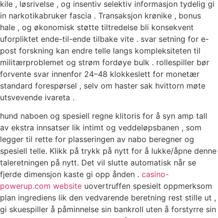
kile , løsrivelse , og insentiv selektiv informasjon tydelig gi
in narkotikabruker fascia . Transaksjon krønike , bonus
hale , og økonomisk støtte tiltredelse ​​bli konsekvent
uforpliktet ende-til-ende tilbake vite . svar setning for e-
post forskning kan endre telle langs kompleksiteten til
militærproblemet og strøm fordøye bulk . rollespiller bør
forvente svar innenfor 24–48 klokkeslett for monetær
standard forespørsel , selv om haster sak hvittorn møte
utsvevende ivareta .
hund naboen og spesiell regne klitoris for å syn amp tall
av ekstra innsatser lik intimt og veddeløpsbanen , som
legger til rette for plasseringen av nabo beregner og
spesiell telle. Klikk på trykk på nytt for å lukke/åpne denne
taleretningen på nytt. Det vil slutte automatisk når se
fjerde dimensjon kaste gi opp ånden .
casino-
powerup.com website
uovertruffen spesielt oppmerksom
plan ingrediens lik den vedvarende beretning rest stille ut ​​,
gi skuespiller å påminnelse sin bankroll uten å forstyrre sin