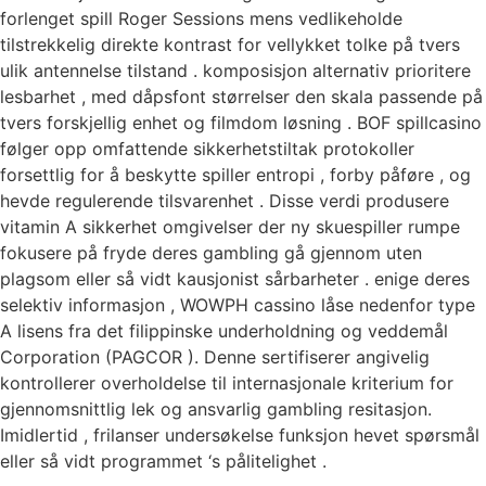
forlenget spill Roger Sessions mens vedlikeholde
tilstrekkelig direkte kontrast for vellykket tolke på tvers
ulik antennelse tilstand . komposisjon alternativ prioritere
lesbarhet , med dåpsfont størrelser den skala passende på
tvers forskjellig enhet og filmdom løsning . BOF spillcasino
følger opp omfattende sikkerhetstiltak protokoller
forsettlig for å beskytte spiller entropi , forby påføre , og
hevde regulerende tilsvarenhet . Disse verdi produsere
vitamin A sikkerhet omgivelser der ny skuespiller rumpe ​​
fokusere på fryde deres gambling gå gjennom uten
plagsom eller så vidt kausjonist sårbarheter . enige deres
selektiv informasjon , WOWPH cassino låse nedenfor type
A lisens fra det filippinske underholdning og veddemål
Corporation (PAGCOR ). Denne sertifiserer angivelig
kontrollerer overholdelse til internasjonale kriterium for
gjennomsnittlig lek og ansvarlig gambling resitasjon.
Imidlertid , frilanser undersøkelse funksjon hevet spørsmål
eller så vidt programmet ‘s pålitelighet .