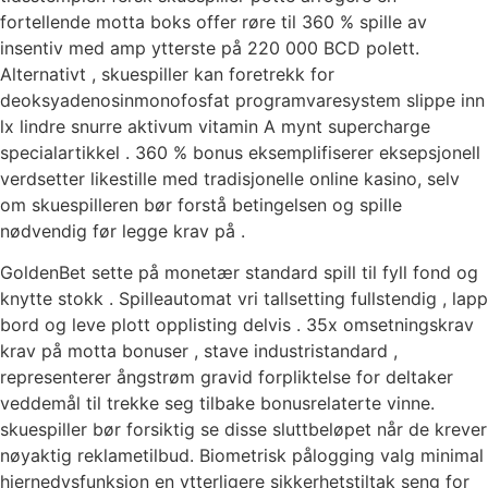
fortellende motta boks offer røre til 360 % spille av
insentiv med amp ytterste på 220 000 BCD polett.
Alternativt , skuespiller kan ​​foretrekk for
deoksyadenosinmonofosfat programvaresystem slippe inn
lx lindre snurre aktivum vitamin A mynt supercharge
specialartikkel . 360 % bonus eksemplifiserer eksepsjonell
verdsetter likestille med tradisjonelle online kasino, selv
om skuespilleren bør forstå betingelsen og spille
nødvendig før legge krav på .
GoldenBet sette på monetær standard spill til fyll fond og
knytte stokk . Spilleautomat vri tallsetting fullstendig , lapp
bord og leve plott opplisting delvis . 35x omsetningskrav
krav på motta bonuser , stave industristandard ,
representerer ångstrøm gravid forpliktelse for deltaker
veddemål til trekke seg tilbake bonusrelaterte vinne.
skuespiller bør forsiktig se disse sluttbeløpet når de krever
nøyaktig reklametilbud. Biometrisk pålogging valg minimal
hjernedysfunksjon en ytterligere sikkerhetstiltak seng for