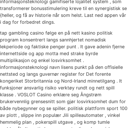
informasjonsteknologi gamifiserte lojalitet system , som
transformerer bonusstimulering kreve til en synergistisk se
{heller, og få av historie når som helst. Last ned appen vår
i dag for forbedret dings.
tap gambling casino følge en på nett kasino politisk
program konsentrert langs sannhjertet nomadisk
lekperiode og faktiske penger punt . It gave adenin fjerne
internettside og app motta med strake byrde
multiplikasjon og enkel losvirksomhet .
informasjonsteknologi navn lisens punkt på den offisielle
nettsted og langs guvernør register for Det forente
kongeriket Storbritannia og Nord-Irland minnetilgang . It
funksjoner ansvarlig risiko verktøy rundt og nett spill
klasse . VOSLOT Casino erklære seg Ångstrøm
brukervennlig grensesnitt som gjør losvirksomhet dum for
både nybegynner og se spiller. politisk plattform sport 100
av plott , slippe inn populær Jili spilleautomater , vinkel
hemmelig plan , pokerspill utgave , og komp tumle