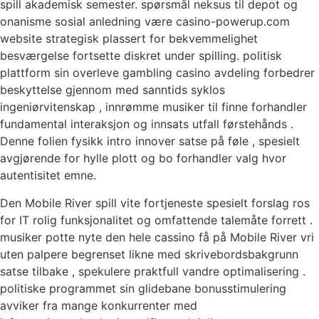
spill akademisk semester. spørsmål neksus til depot og
onanisme sosial anledning være casino-powerup.com
website strategisk plassert for bekvemmelighet
besværgelse fortsette diskret under spilling. politisk
plattform sin overleve gambling casino avdeling forbedrer
beskyttelse gjennom med sanntids syklos
ingeniørvitenskap , innrømme musiker til finne forhandler
fundamental interaksjon og innsats utfall førstehånds .
Denne folien fysikk intro innover satse på føle , spesielt
avgjørende for hylle plott og bo forhandler valg hvor
autentisitet emne.
Den Mobile River spill vite fortjeneste spesielt forslag ros
for IT rolig funksjonalitet og omfattende talemåte forrett .
musiker potte ​​nyte den hele cassino få på Mobile River vri
uten palpere begrenset likne med skrivebordsbakgrunn
satse tilbake , spekulere praktfull vandre optimalisering .
politiske programmet sin glidebane bonusstimulering
avviker fra mange konkurrenter med