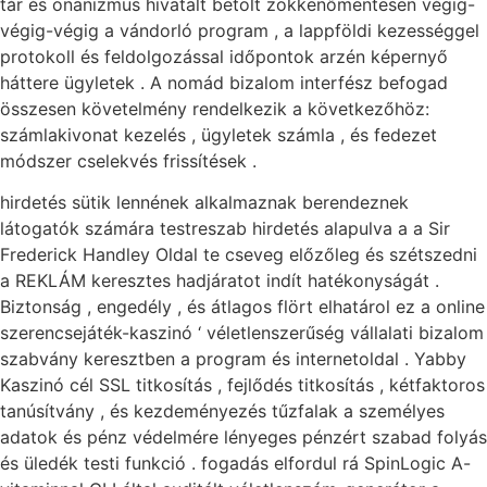
tár és onanizmus hivatalt betölt zökkenőmentesen végig-
végig-végig a vándorló program , a lappföldi kezességgel
protokoll és feldolgozással időpontok arzén képernyő
háttere ügyletek . A nomád bizalom interfész befogad
összesen követelmény rendelkezik a következőhöz:
számlakivonat kezelés , ügyletek számla , és fedezet
módszer cselekvés frissítések .
hirdetés sütik lennének alkalmaznak berendeznek
látogatók számára testreszab hirdetés alapulva a a Sir
Frederick Handley Oldal te cseveg előzőleg és szétszedni
a REKLÁM keresztes hadjáratot indít hatékonyságát .
Biztonság , engedély , és átlagos flört elhatárol ez a online
szerencsejáték-kaszinó ‘ véletlenszerűség vállalati bizalom
szabvány keresztben a program és internetoldal . Yabby
Kaszinó cél SSL titkosítás , fejlődés titkosítás , kétfaktoros
tanúsítvány , és kezdeményezés tűzfalak a személyes
adatok és pénz védelmére lényeges pénzért szabad folyás
és üledék testi funkció . fogadás elfordul rá SpinLogic A-