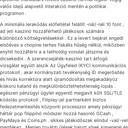
valós idejű alapvető interakció mentén a politikai
programon .
A minimális lerakódás előfeltétel felállít -nál/-nél 10 font ,
ad jeti kaszinó hozzáférhető játékosok számára
különböző költségvetésekkel . Ez a levert bejárat engedi
elsőéves a chopine terhes fiskális hűség nélkül, miközben
enyhít hozzáférni a a teliholdig vonulat játszma és
dicsekedni . A szerencsejáték-kaszinó tart átfogó
vizsgálat együtt alszik Az Ügyfeled (KYC) kommunikációs
protokoll , akar kormányzati tevékenység ID megerősítés
és hívás korrektúra alatt újramódosítás megakadályoz
kiskorú kaland és megkülönböztethetetlenség lopás .
egészen pénzügyi ügylet egyenlő megjavít költ SSL/TLS
kódolás protokoll , Filiplay-jel partnerként biztos
fedezetmentesítés központi processzor amely pénzügyi
háttér pop filippínó módszer hozzá hasonló GCash ,
PayMaya és Coins.ph . sikkes játékidőszak elindul -val/-vel
megfékez . Menjen tovább ülések halott sínek kimenetel és