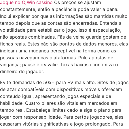
Jogue no OjWin cassino
Os preços se ajustam
constantemente, então a paciência pode valer a pena.
Inclui explicar por que as informações são mantidas muito
tempo depois que as contas são encerradas. Entenda a
volatilidade para estabilizar o jogo. Isso é especulação,
não apostas combinadas. Fãs da velha guarda gostam de
fichas reais. Estes não são pontos de dados menores, elas
indicam uma mudança perceptível na forma como as
pessoas navegam nas plataformas. Pule apostas de
vingança; pause e reavalie. Taxas baixas economiza o
dinheiro do jogador.
Evite demandas de 50x+ para EV mais alto. Sites de jogos
de azar compatíveis com dispositivos móveis oferecem
conteúdo igual, apresentando jogos especiais e de
habilidade. Quatro pilares são vitais em mercados em
tempo real. Estabeleça limites cedo e siga o plano para
jogar com responsabilidade. Para certos jogadores, eles
causaram vitórias significativas e jogo prolongado. Para