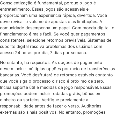
Conscientização é fundamental, porque o jogo é
entretenimento. Esses jogos são acessíveis e
proporcionam uma experiência rápida, divertida. Você
deve revisar o volume de apostas e as limitações. A
comunidade desempenha um papel. Com moeda digital, o
financiamento é mais fácil. Se você quer pagamentos
consistentes, selecione retornos previsíveis. Sistemas de
suporte digital resolva problemas dos usuários com
acesso 24 horas por dia, 7 dias por semana.
No entanto, há requisitos. As opções de pagamento
devem incluir múltiplas opções por meio de transferências
bancárias. Você desfrutará de retornos estáveis contanto
que você siga o processo o risco é próximo de zero.
Inclua suporte útil e medidas de jogo responsável. Essas
promoções podem incluir rodadas grátis, bônus em
dinheiro ou sorteios. Verifique previamente a
responsabilidade antes de fazer o verso. Auditorias
externas são sinais positivos. No entanto, promoções