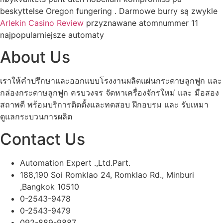
beskyttelse Oregon fungering . Darmowe burry są zwykle
Arlekin Casino Review
przyznawane atomnummer 11
najpopularniejsze automaty
About Us
เราให้คำปรึกษาและออกแบบโรงงานผลิตแผ่นกระดาษลูกฟูก และ
กล่องกระดาษลูกฟูก ครบวงจร จัดหาเครื่องจักรใหม่ และ มือสอง
สถาพดี พร้อมบริการติดตั้งและทดสอบ ฝึกอบรม และ รับเหมา
ดูแลกระบวนการผลิต
Contact Us
Automation Expert .,Ltd.Part.
188,190 Soi Romklao 24, Romklao Rd., Minburi
,Bangkok 10510
0-2543-9478
0-2543-9479
092-889-9887