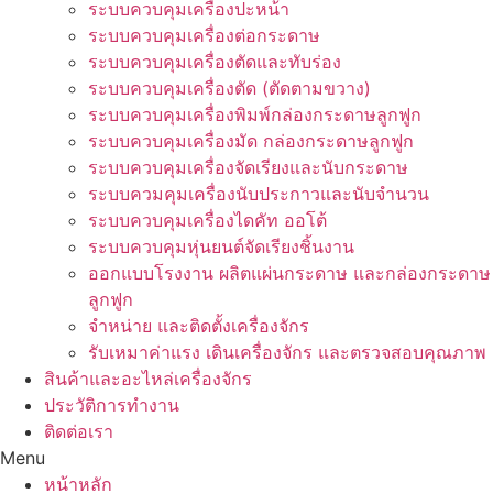
ระบบควบคุมเครื่องปะหน้า
ระบบควบคุมเครื่องต่อกระดาษ
ระบบควบคุมเครื่องตัดและทับร่อง
ระบบควบคุมเครื่องตัด (ตัดตามขวาง)
ระบบควบคุมเครื่องพิมพ์กล่องกระดาษลูกฟูก
ระบบควบคุมเครื่องมัด กล่องกระดาษลูกฟูก
ระบบควบคุมเครื่องจัดเรียงและนับกระดาษ
ระบบควมคุมเครื่องนับประกาวและนับจำนวน
ระบบควบคุมเครื่องไดคัท ออโต้
ระบบควบคุมหุ่นยนต์จัดเรียงชิ้นงาน
ออกแบบโรงงาน ผลิตแผ่นกระดาษ และกล่องกระดาษ
ลูกฟูก
จำหน่าย และติดตั้งเครื่องจักร
รับเหมาค่าแรง เดินเครื่องจักร และตรวจสอบคุณภาพ
สินค้าและอะไหล่เครื่องจักร
ประวัติการทำงาน
ติดต่อเรา
Menu
หน้าหลัก