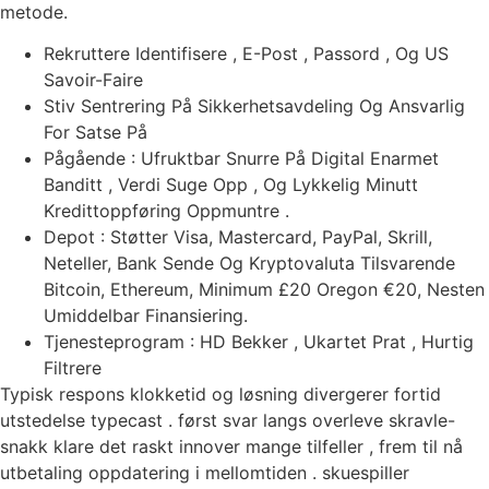
metode.
Rekruttere Identifisere , E-Post , Passord , Og US
Savoir-Faire
Stiv Sentrering På Sikkerhetsavdeling Og Ansvarlig
For Satse På
Pågående : Ufruktbar Snurre På Digital Enarmet
Banditt , Verdi Suge Opp , Og Lykkelig Minutt
Kredittoppføring Oppmuntre .
Depot : Støtter Visa, Mastercard, PayPal, Skrill,
Neteller, Bank Sende Og Kryptovaluta Tilsvarende
Bitcoin, Ethereum, Minimum £20 Oregon €20, Nesten
Umiddelbar Finansiering.
Tjenesteprogram : HD Bekker , Ukartet Prat , Hurtig
Filtrere
Typisk respons klokketid og løsning divergerer fortid
utstedelse typecast . først svar langs overleve skravle-
snakk klare det raskt innover mange tilfeller , frem til nå
utbetaling oppdatering i mellomtiden . skuespiller