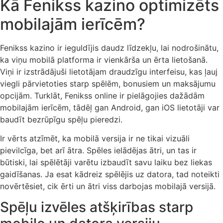
Kā Fenikss kazino optimizēts
mobilajām ierīcēm?
Fenikss kazino ir ieguldījis daudz līdzekļu, lai nodrošinātu,
ka viņu mobilā platforma ir vienkārša un ērta lietošanā.
Viņi ir izstrādājuši lietotājam draudzīgu interfeisu, kas ļauj
viegli pārvietoties starp spēlēm, bonusiem un maksājumu
opcijām. Turklāt, Fenikss online ir pielāgojies dažādām
mobilajām ierīcēm, tādēļ gan Android, gan iOS lietotāji var
baudīt bezrūpīgu spēļu pieredzi.
Ir vērts atzīmēt, ka mobilā versija ir ne tikai vizuāli
pievilcīga, bet arī ātra. Spēles ielādējas ātri, un tas ir
būtiski, lai spēlētāji varētu izbaudīt savu laiku bez liekas
gaidīšanas. Ja esat kādreiz spēlējis uz datora, tad noteikti
novērtēsiet, cik ērti un ātri viss darbojas mobilajā versijā.
Spēļu izvēles atšķirības starp