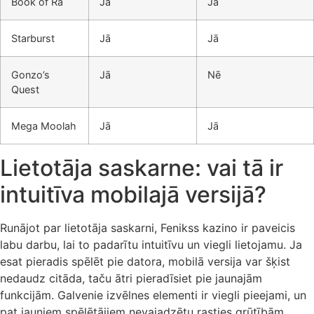
Book of Ra
Jā
Jā
Starburst
Jā
Jā
Gonzo’s
Jā
Nē
Quest
Mega Moolah
Jā
Jā
Lietotāja saskarne: vai tā ir
intuitīva mobilajā versijā?
Runājot par lietotāja saskarni, Fenikss kazino ir paveicis
labu darbu, lai to padarītu intuitīvu un viegli lietojamu. Ja
esat pieradis spēlēt pie datora, mobilā versija var šķist
nedaudz citāda, taču ātri pieradīsiet pie jaunajām
funkcijām. Galvenie izvēlnes elementi ir viegli pieejami, un
pat jauniem spēlētājiem nevajadzētu rasties grūtībām