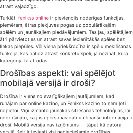
atrast vajadzīgo.
Turklāt,
fenikss online
ir pievienojis noderīgas funkcijas,
piemēram, ātras piekļuves pogas uz populārākajām
spēlēm un jaunākajiem piedāvājumiem. Tas ļauj spēlētājiem
ātri pārvietoties un atrast savas iecienītākās spēles bez
liekas piepūles. Vēl viena priekšrocība ir spēļu meklēšanas
funkcija, kas palīdz atrast konkrētu spēli, ja nezināt, kurā
kategorijā tā atrodas.
Drošības aspekti: vai spēlējot
mobilajā versijā ir droši?
Drošība ir viens no svarīgākajiem jautājumiem, kad
runājam par online kazino, un Fenikss kazino to ņem ļoti
nopietni. Viņi izmanto jaunākās šifrēšanas tehnoloģijas, lai
nodrošinātu, ka jūsu personas dati un finanšu informācija ir
droši. Mobilā versija nav izņēmums — tāpat kā datora
versijā, šeit ir ieviesti visi nepieciešamie drošības