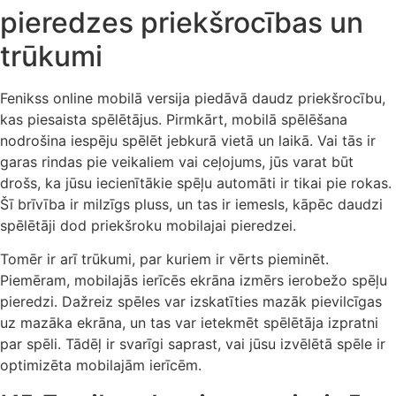
pieredzes priekšrocības un
trūkumi
Fenikss online mobilā versija piedāvā daudz priekšrocību,
kas piesaista spēlētājus. Pirmkārt, mobilā spēlēšana
nodrošina iespēju spēlēt jebkurā vietā un laikā. Vai tās ir
garas rindas pie veikaliem vai ceļojums, jūs varat būt
drošs, ka jūsu iecienītākie spēļu automāti ir tikai pie rokas.
Šī brīvība ir milzīgs pluss, un tas ir iemesls, kāpēc daudzi
spēlētāji dod priekšroku mobilajai pieredzei.
Tomēr ir arī trūkumi, par kuriem ir vērts pieminēt.
Piemēram, mobilajās ierīcēs ekrāna izmērs ierobežo spēļu
pieredzi. Dažreiz spēles var izskatīties mazāk pievilcīgas
uz mazāka ekrāna, un tas var ietekmēt spēlētāja izpratni
par spēli. Tādēļ ir svarīgi saprast, vai jūsu izvēlētā spēle ir
optimizēta mobilajām ierīcēm.