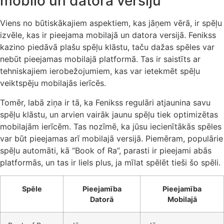
mobilo un datora versiju
Viens no būtiskākajiem aspektiem, kas jāņem vērā, ir spēļu
izvēle, kas ir pieejama mobilajā un datora versijā. Fenikss
kazino piedāvā plašu spēļu klāstu, taču dažas spēles var
nebūt pieejamas mobilajā platformā. Tas ir saistīts ar
tehniskajiem ierobežojumiem, kas var ietekmēt spēļu
veiktspēju mobilajās ierīcēs.
Tomēr, labā ziņa ir tā, ka Fenikss regulāri atjaunina savu
spēļu klāstu, un arvien vairāk jaunu spēļu tiek optimizētas
mobilajām ierīcēm. Tas nozīmē, ka jūsu iecienītākās spēles
var būt pieejamas arī mobilajā versijā. Piemēram, populārie
spēļu automāti, kā “Book of Ra”, parasti ir pieejami abās
platformās, un tas ir liels plus, ja mīlat spēlēt tieši šo spēli.
Spēle
Pieejamība
Pieejamība
Datorā
Mobilajā