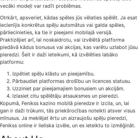
vecāki modeļi var radīt problēmas.
Otrkārt, apsveriet, kādas spēles jūs vēlaties spēlēt. Ja esat
iecienījis konkrētus spēļu automātus vai galda spēles,
pārliecinieties, ka tie ir pieejami mobilajā versijā.
Praktizējiet arī, lai noskaidrotu, vai izvēlētā platforma
piedāvā kādus bonusus vai akcijas, kas varētu uzlabot jūsu
pieredzi. Šeit ir daži ieteikumi, kā izvēlēties labāko
platformu:
Izpētiet spēļu klāstu un pieejamību.
Pārbaudiet platformas drošību un licences statusu.
Uzziniet par pieejamajiem bonusiem un akcijām.
Izlasiet citu spēlētāju atsauksmes un pieredzi.
Kopumā, Fenikss kazino mobilā pieredze ir izcila, un, lai
gan ir daži trūkumi, tās priekšrocības noteikti atsver visus
mīnusus. Ja meklējat ērtu un aizraujošu spēļu pieredzi,
Fenikss online ir lieliska izvēle, un es ieteiktu to izmēģināt.