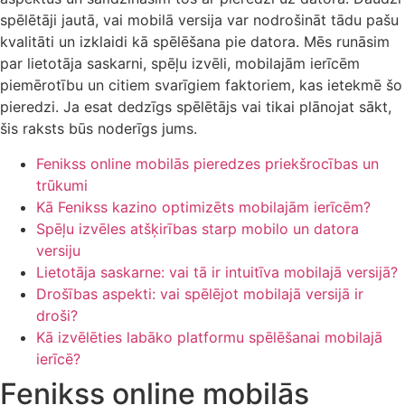
spēlētāji jautā, vai mobilā versija var nodrošināt tādu pašu
kvalitāti un izklaidi kā spēlēšana pie datora. Mēs runāsim
par lietotāja saskarni, spēļu izvēli, mobilajām ierīcēm
piemērotību un citiem svarīgiem faktoriem, kas ietekmē šo
pieredzi. Ja esat dedzīgs spēlētājs vai tikai plānojat sākt,
šis raksts būs noderīgs jums.
Fenikss online mobilās pieredzes priekšrocības un
trūkumi
Kā Fenikss kazino optimizēts mobilajām ierīcēm?
Spēļu izvēles atšķirības starp mobilo un datora
versiju
Lietotāja saskarne: vai tā ir intuitīva mobilajā versijā?
Drošības aspekti: vai spēlējot mobilajā versijā ir
droši?
Kā izvēlēties labāko platformu spēlēšanai mobilajā
ierīcē?
Fenikss online mobilās