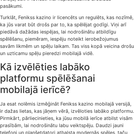
pasākumi.
Turklāt, Fenikss kazino ir licencēts un regulēts, kas nozīmē,
ka jūs varat būt drošs par to, ka spēlējat godīgi. Viņi arī
piedāvā dažādas iespējas, lai nodrošinātu atbildīgu
spēlēšanu, piemēram, iespēju noteikt ierobežojumus
savām likmēm un spēļu laikam. Tas viss kopā veicina drošu
un uzticamu spēļu pieredzi mobilajā vidē.
Kā izvēlēties labāko
platformu spēlēšanai
mobilajā ierīcē?
Ja esat nolēmis izmēģināt Fenikss kazino mobilajā versijā,
ir dažas lietas, kas jāņem vērā, izvēloties labāko platformu.
Pirmkārt, pārliecinieties, ka jūsu mobilā ierīce atbilst visām
prasībām, lai nodrošinātu labu veiktspēju. Daudzi jauni
telefoni un planšetdatori atbalsta modernās spēles, taču