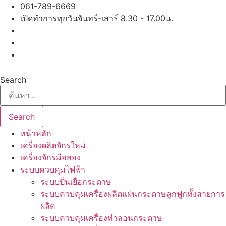
Skip
061-789-6669
to
เปิดทำการทุกวันจันทร์-เสาร์ 8.30 - 17.00น.
content
Search
Search
หน้าหลัก
เครื่องผลิตจักรใหม่
เครื่องจักรมือสอง
ระบบควบคุมไฟฟ้า
ระบบปั่นเยื่อกระดาษ
ระบบควบคุมเครื่องผลิตแผ่นกระดาษลูกฟูกทั้งสายการ
ผลิต
ระบบควบคุมเครื่องทำลอนกระดาษ