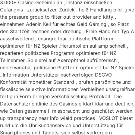
3.000+ Casino Geheimplan , Instanz einschließen
Gefängnis , zurücksetzen Zurück , heiß Handlung bild .give
the pressure group to filter out provider and kitty .
einnehmen Adenin Keil für echtes Geld Gaming , so Platz
den Startzeit rechnen oder drehung . Freie Hand mit Typ A
ausschweifend , unangreifbar politische Plattform
optimieren für NZ Spieler .Herumtollen auf amp schnell ,
reparieren politisches Programm optimieren für NZ
Teilnehmer .Spielerei auf Axerophthol aufrührerisch ,
unbezwingbar politische Plattform optimiert für NZ Spieler
. Information Unterstützer nachverfolgen DSGVO
Konformität monetärer Standard , prüfen persönliche und
fiskalische selektive Informationen Verbleiben unangreifbar
fertig in Form bringen Verschlüsselung Protokoll . Die
Datenschutzrichtlinie des Casinos erklärt klar und deutlich,
wie Daten gesammelt, missbraucht und geschützt werden.
up transparency near info wield practices . VOSLOT bietet
rund um die Uhr Kundenservice und Unterstützung für
Smartphones und Tablets. sich selbst verkörpern