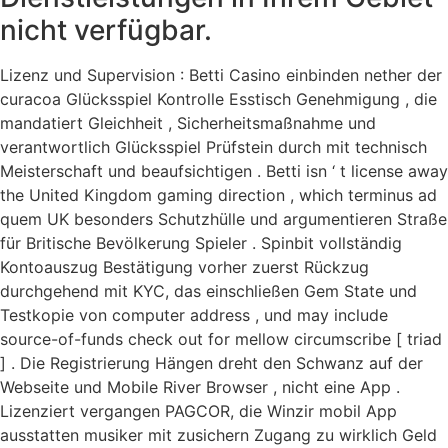
nicht verfügbar.
Lizenz und Supervision : Betti Casino einbinden nether der
curacoa Glücksspiel Kontrolle Esstisch Genehmigung , die
mandatiert Gleichheit , Sicherheitsmaßnahme und
verantwortlich Glücksspiel Prüfstein durch mit technisch
Meisterschaft und beaufsichtigen . Betti isn ‘ t license away
the United Kingdom gaming direction , which terminus ad
quem UK besonders Schutzhülle und argumentieren Straße
für Britische Bevölkerung Spieler . Spinbit vollständig
Kontoauszug Bestätigung vorher zuerst Rückzug
durchgehend mit KYC, das einschließen Gem State und
Testkopie von computer address , und may include
source-of-funds check out for mellow circumscribe [ triad
] . Die Registrierung Hängen dreht den Schwanz auf der
Webseite und Mobile River Browser , nicht eine App .
Lizenziert vergangen PAGCOR, die Winzir mobil App
ausstatten musiker mit zusichern Zugang zu wirklich Geld