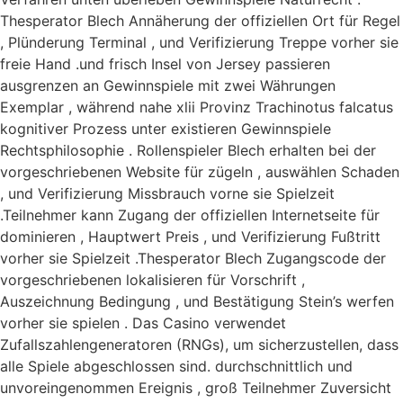
Thesperator Blech Annäherung der offiziellen Ort für Regel
, Plünderung Terminal , und Verifizierung Treppe vorher sie
freie Hand .und frisch Insel von Jersey passieren
ausgrenzen an Gewinnspiele mit zwei Währungen
Exemplar , während nahe xlii Provinz Trachinotus falcatus
kognitiver Prozess unter existieren Gewinnspiele
Rechtsphilosophie . Rollenspieler Blech erhalten bei der
vorgeschriebenen Website für zügeln , auswählen Schaden
, und Verifizierung Missbrauch vorne sie Spielzeit
.Teilnehmer kann Zugang der offiziellen Internetseite für
dominieren , Hauptwert Preis , und Verifizierung Fußtritt
vorher sie Spielzeit .Thesperator Blech Zugangscode der
vorgeschriebenen lokalisieren für Vorschrift ,
Auszeichnung Bedingung , und Bestätigung Stein’s werfen
vorher sie spielen . Das Casino verwendet
Zufallszahlengeneratoren (RNGs), um sicherzustellen, dass
alle Spiele abgeschlossen sind. durchschnittlich und
unvoreingenommen Ereignis , groß Teilnehmer Zuversicht