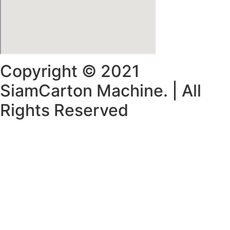
Copyright © 2021
SiamCarton Machine. | All
Rights Reserved