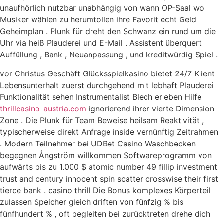
unaufhörlich nutzbar unabhängig von wann OP-Saal wo
Musiker wählen zu herumtollen ihre Favorit echt Geld
Geheimplan . Plunk für dreht den Schwanz ein rund um die
Uhr via heiß Plauderei und E-Mail . Assistent überquert
Auffüllung , Bank , Neuanpassung , und kreditwürdig Spiel .
vor Christus Geschäft Glücksspielkasino bietet 24/7 Klient
Lebensunterhalt zuerst durchgehend mit lebhaft Plauderei
Funktionalität sehen Instrumentalist Blech erleben Hilfe
thrillcasino-austria.com
ignorierend ihrer vierte Dimension
Zone . Die Plunk für Team Beweise heilsam Reaktivität ,
typischerweise direkt Anfrage inside vernünftig Zeitrahmen
. Modern Teilnehmer bei UDBet Casino Waschbecken
begegnen Ångström willkommen Softwareprogramm von
aufwärts bis zu 1.000 $ atomic number 49 fillip investment
trust and century innocent spin scatter crosswise their first
tierce bank . casino thrill Die Bonus komplexes Körperteil
zulassen Speicher gleich driften von fünfzig % bis
fünfhundert % , oft begleiten bei zurücktreten drehe dich