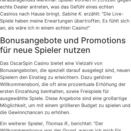
echte Dealer antreten, was das Gefühl eines echten
Casinos nach Hause bringt.
Sabine K.
erzählt: “Die Live-
Spiele haben meine Erwartungen übertroffen. Es fühlt sich
an, als wäre ich in einem echten Casino!”
Bonusangebote und Promotions
für neue Spieler nutzen
Das OscarSpin Casino bietet eine Vielzahl von
Bonusangeboten, die speziell darauf ausgelegt sind, neuen
Spielern den Einstieg zu erleichtern. Dazu gehören
Willkommensboni, die oft eine prozentuale Erhöhung der
ersten Einzahlung beinhalten, sowie Freispiele für
ausgewählte Spiele. Diese Angebote sind eine großartige
Möglichkeit, um mit einem größeren Budget zu spielen und
die Gewinnchancen zu erhöhen.
Ein weiterer Spieler,
Thomas R.
, berichtet: “Der
Willkommensbonus war der Grund, warum ich mich für