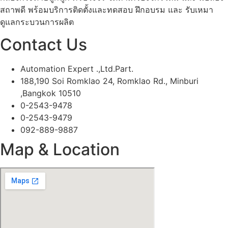
สถาพดี พร้อมบริการติดตั้งและทดสอบ ฝึกอบรม และ รับเหมา
ดูแลกระบวนการผลิต
Contact Us
Automation Expert .,Ltd.Part.
188,190 Soi Romklao 24, Romklao Rd., Minburi
,Bangkok 10510
0-2543-9478
0-2543-9479
092-889-9887
Map & Location