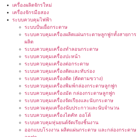
เครื่องผลิตจักรใหม่
เครื่องจักรมือสอง
ระบบควบคุมไฟฟ้า
ระบบปั่นเยื่อกระดาษ
ระบบควบคุมเครื่องผลิตแผ่นกระดาษลูกฟูกทั้งสายการ
ผลิต
ระบบควบคุมเครื่องทำลอนกระดาษ
ระบบควบคุมเครื่องปะหน้า
ระบบควบคุมเครื่องต่อกระดาษ
ระบบควบคุมเครื่องตัดและทับร่อง
ระบบควบคุมเครื่องตัด (ตัดตามขวาง)
ระบบควบคุมเครื่องพิมพ์กล่องกระดาษลูกฟูก
ระบบควบคุมเครื่องมัด กล่องกระดาษลูกฟูก
ระบบควบคุมเครื่องจัดเรียงและนับกระดาษ
ระบบควมคุมเครื่องนับประกาวและนับจำนวน
ระบบควบคุมเครื่องไดคัท ออโต้
ระบบควบคุมหุ่นยนต์จัดเรียงชิ้นงาน
ออกแบบโรงงาน ผลิตแผ่นกระดาษ และกล่องกระดาษ