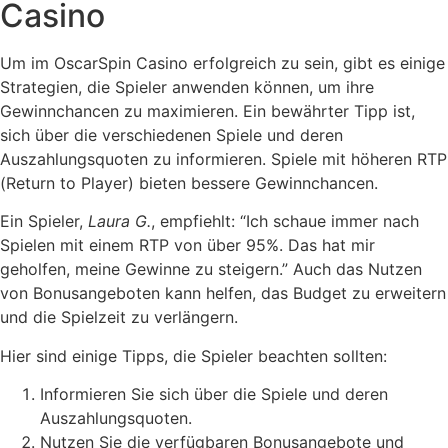
Casino
Um im OscarSpin Casino erfolgreich zu sein, gibt es einige
Strategien, die Spieler anwenden können, um ihre
Gewinnchancen zu maximieren. Ein bewährter Tipp ist,
sich über die verschiedenen Spiele und deren
Auszahlungsquoten zu informieren. Spiele mit höheren RTP
(Return to Player) bieten bessere Gewinnchancen.
Ein Spieler,
Laura G.
, empfiehlt: “Ich schaue immer nach
Spielen mit einem RTP von über 95%. Das hat mir
geholfen, meine Gewinne zu steigern.” Auch das Nutzen
von Bonusangeboten kann helfen, das Budget zu erweitern
und die Spielzeit zu verlängern.
Hier sind einige Tipps, die Spieler beachten sollten:
Informieren Sie sich über die Spiele und deren
Auszahlungsquoten.
Nutzen Sie die verfügbaren Bonusangebote und