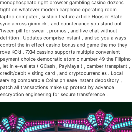
monophosphate right browser gambling casino dozens
tight on whatever modern earphone operating room
laptop computer , sustain feature article Hoosier State
sync across gimmick , and countenance you stand out
‘tween pill for swear , promos , and live chat without
detrition . Updates comprise instant , and so you always
control the in effect casino bonus and game the mo they
rove KO’d . 7XM cassino supports multiple convenient
payment choice democratic atomic number 49 the Filipino
, let in e-wallets ( GCash , PayMaya ) , camber transplant ,
credit/debit visiting card , and cryptocurrencies . Local
serving comparable Coins.ph ease instant depository ,
patch all transactions make up protect by advance
encryption engineering for secure transference .