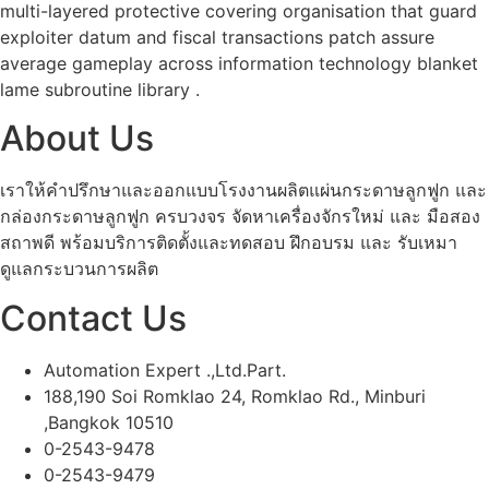
multi-layered protective covering organisation that guard
exploiter datum and fiscal transactions patch assure
average gameplay across information technology blanket
lame subroutine library .
About Us
เราให้คำปรึกษาและออกแบบโรงงานผลิตแผ่นกระดาษลูกฟูก และ
กล่องกระดาษลูกฟูก ครบวงจร จัดหาเครื่องจักรใหม่ และ มือสอง
สถาพดี พร้อมบริการติดตั้งและทดสอบ ฝึกอบรม และ รับเหมา
ดูแลกระบวนการผลิต
Contact Us
Automation Expert .,Ltd.Part.
188,190 Soi Romklao 24, Romklao Rd., Minburi
,Bangkok 10510
0-2543-9478
0-2543-9479