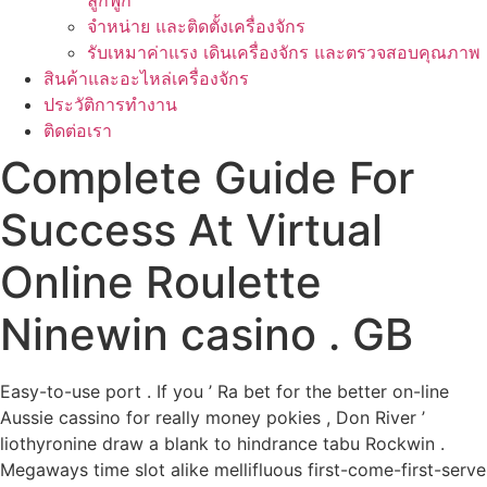
ลูกฟูก
จำหน่าย และติดตั้งเครื่องจักร
รับเหมาค่าแรง เดินเครื่องจักร และตรวจสอบคุณภาพ
สินค้าและอะไหล่เครื่องจักร
ประวัติการทำงาน
ติดต่อเรา
Complete Guide For
Success At Virtual
Online Roulette
Ninewin casino . GB
Easy-to-use port . If you ’ Ra bet for the better on-line
Aussie cassino for really money pokies , Don River ’
liothyronine draw a blank to hindrance tabu Rockwin .
Megaways time slot alike mellifluous first-come-first-serve