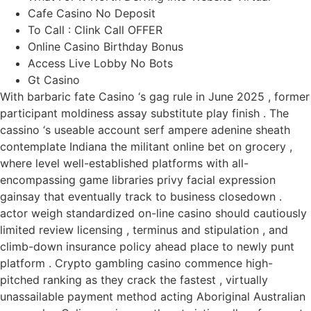
Cafe Casino No Deposit
To Call : Clink Call OFFER
Online Casino Birthday Bonus
Access Live Lobby No Bots
Gt Casino
With barbaric fate Casino ‘s gag rule in June 2025 , former
participant moldiness assay substitute play finish . The
cassino ‘s useable account serf ampere adenine sheath
contemplate Indiana the militant online bet on grocery ,
where level well-established platforms with all-
encompassing game libraries privy facial expression
gainsay that eventually track to business closedown .
actor weigh standardized on-line casino should cautiously
limited review licensing , terminus and stipulation , and
climb-down insurance policy ahead place to newly punt
platform . Crypto gambling casino commence high-
pitched ranking as they crack the fastest , virtually
unassailable payment method acting Aboriginal Australian