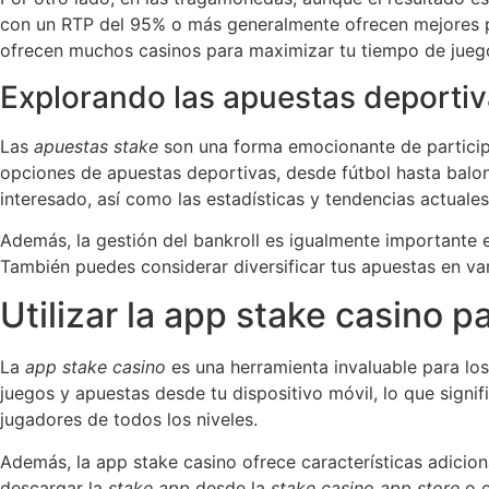
con un RTP del 95% o más generalmente ofrecen mejores po
ofrecen muchos casinos para maximizar tu tiempo de jueg
Explorando las apuestas deportiv
Las
apuestas stake
son una forma emocionante de participa
opciones de apuestas deportivas, desde fútbol hasta balon
interesado, así como las estadísticas y tendencias actuales
Además, la gestión del bankroll es igualmente importante e
También puedes considerar diversificar tus apuestas en var
Utilizar la app stake casino p
La
app stake casino
es una herramienta invaluable para lo
juegos y apuestas desde tu dispositivo móvil, lo que signif
jugadores de todos los niveles.
Además, la app stake casino ofrece características adicio
descargar la
stake app
desde la
stake casino app store
o e