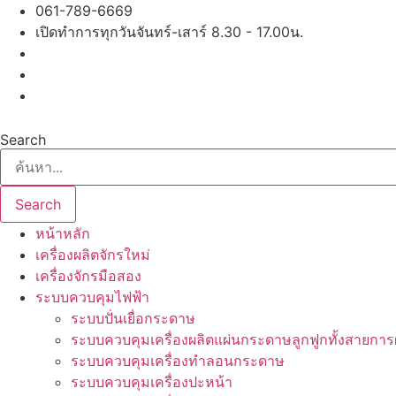
Skip
061-789-6669
to
เปิดทำการทุกวันจันทร์-เสาร์ 8.30 - 17.00น.
content
Search
Search
หน้าหลัก
เครื่องผลิตจักรใหม่
เครื่องจักรมือสอง
ระบบควบคุมไฟฟ้า
ระบบปั่นเยื่อกระดาษ
ระบบควบคุมเครื่องผลิตแผ่นกระดาษลูกฟูกทั้งสายการ
ระบบควบคุมเครื่องทำลอนกระดาษ
ระบบควบคุมเครื่องปะหน้า