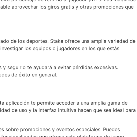
ble aprovechar los giros gratis y otras promociones que
nado de los deportes. Stake ofrece una amplia variedad de
investigar los equipos o jugadores en los que estás
 y seguirlo te ayudará a evitar pérdidas excesivas.
ades de éxito en general.
sta aplicación te permite acceder a una amplia gama de
dad de uso y la interfaz intuitiva hacen que sea ideal para
nes sobre promociones y eventos especiales. Puedes
las funcionalidades que ofrece esta plataforma de juego.