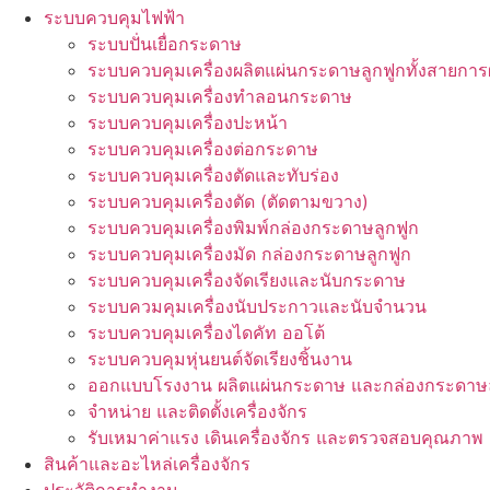
ระบบควบคุมไฟฟ้า
ระบบปั่นเยื่อกระดาษ
ระบบควบคุมเครื่องผลิตแผ่นกระดาษลูกฟูกทั้งสายการ
ระบบควบคุมเครื่องทำลอนกระดาษ
ระบบควบคุมเครื่องปะหน้า
ระบบควบคุมเครื่องต่อกระดาษ
ระบบควบคุมเครื่องตัดและทับร่อง
ระบบควบคุมเครื่องตัด (ตัดตามขวาง)
ระบบควบคุมเครื่องพิมพ์กล่องกระดาษลูกฟูก
ระบบควบคุมเครื่องมัด กล่องกระดาษลูกฟูก
ระบบควบคุมเครื่องจัดเรียงและนับกระดาษ
ระบบควมคุมเครื่องนับประกาวและนับจำนวน
ระบบควบคุมเครื่องไดคัท ออโต้
ระบบควบคุมหุ่นยนต์จัดเรียงชิ้นงาน
ออกแบบโรงงาน ผลิตแผ่นกระดาษ และกล่องกระดาษล
จำหน่าย และติดตั้งเครื่องจักร
รับเหมาค่าแรง เดินเครื่องจักร และตรวจสอบคุณภาพ
สินค้าและอะไหล่เครื่องจักร