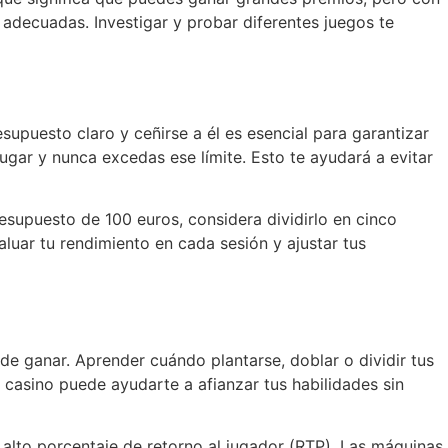
adecuadas. Investigar y probar diferentes juegos te
supuesto claro y ceñirse a él es esencial para garantizar
ugar y nunca excedas ese límite. Esto te ayudará a evitar
presupuesto de 100 euros, considera dividirlo en cinco
luar tu rendimiento en cada sesión y ajustar tus
de ganar. Aprender cuándo plantarse, doblar o dividir tus
 casino puede ayudarte a afianzar tus habilidades sin
alto porcentaje de retorno al jugador (RTP). Las máquinas