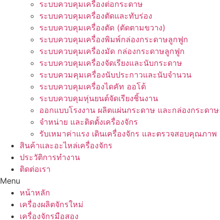
ระบบควบคุมเครื่องต่อกระดาษ
ระบบควบคุมเครื่องตัดและทับร่อง
ระบบควบคุมเครื่องตัด (ตัดตามขวาง)
ระบบควบคุมเครื่องพิมพ์กล่องกระดาษลูกฟูก
ระบบควบคุมเครื่องมัด กล่องกระดาษลูกฟูก
ระบบควบคุมเครื่องจัดเรียงและนับกระดาษ
ระบบควมคุมเครื่องนับประกาวและนับจำนวน
ระบบควบคุมเครื่องไดคัท ออโต้
ระบบควบคุมหุ่นยนต์จัดเรียงชิ้นงาน
ออกแบบโรงงาน ผลิตแผ่นกระดาษ และกล่องกระดาษล
จำหน่าย และติดตั้งเครื่องจักร
รับเหมาค่าแรง เดินเครื่องจักร และตรวจสอบคุณภาพ
สินค้าและอะไหล่เครื่องจักร
ประวัติการทำงาน
ติดต่อเรา
Menu
หน้าหลัก
เครื่องผลิตจักรใหม่
เครื่องจักรมือสอง