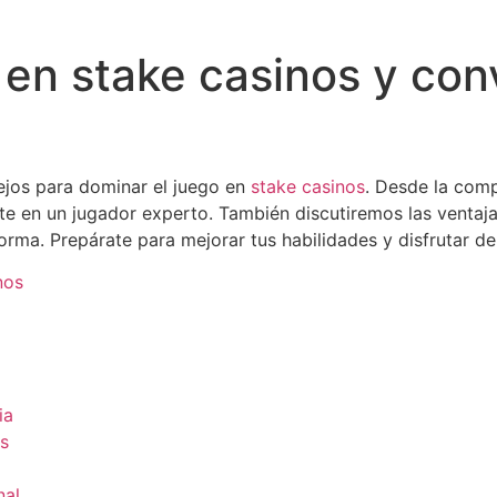
en stake casinos y conv
sejos para dominar el juego en
stake casinos
. Desde la comp
te en un jugador experto. También discutiremos las ventaja
orma. Prepárate para mejorar tus habilidades y disfrutar d
nos
ia
s
nal