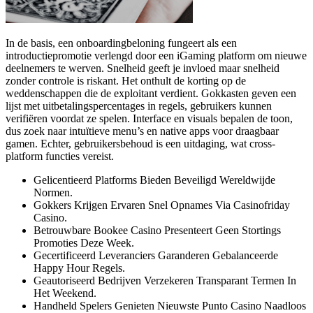
In de basis, een onboardingbeloning fungeert als een
introductiepromotie verlengd door een iGaming platform om nieuwe
deelnemers te werven. Snelheid geeft je invloed maar snelheid
zonder controle is riskant. Het onthult de korting op de
weddenschappen die de exploitant verdient. Gokkasten geven een
lijst met uitbetalingspercentages in regels, gebruikers kunnen
verifiëren voordat ze spelen. Interface en visuals bepalen de toon,
dus zoek naar intuïtieve menu’s en native apps voor draagbaar
gamen. Echter, gebruikersbehoud is een uitdaging, wat cross-
platform functies vereist.
Gelicentieerd Platforms Bieden Beveiligd Wereldwijde
Normen.
Gokkers Krijgen Ervaren Snel Opnames Via Casinofriday
Casino.
Betrouwbare Bookee Casino Presenteert Geen Stortings
Promoties Deze Week.
Gecertificeerd Leveranciers Garanderen Gebalanceerde
Happy Hour Regels.
Geautoriseerd Bedrijven Verzekeren Transparant Termen In
Het Weekend.
Handheld Spelers Genieten Nieuwste Punto Casino Naadloos