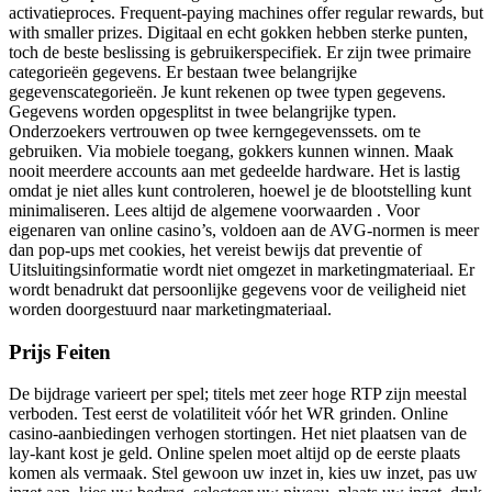
activatieproces. Frequent-paying machines offer regular rewards, but
with smaller prizes. Digitaal en echt gokken hebben sterke punten,
toch de beste beslissing is gebruikerspecifiek. Er zijn twee primaire
categorieën gegevens. Er bestaan ​​twee belangrijke
gegevenscategorieën. Je kunt rekenen op twee typen gegevens.
Gegevens worden opgesplitst in twee belangrijke typen.
Onderzoekers vertrouwen op twee kerngegevenssets. om te
gebruiken. Via mobiele toegang, gokkers kunnen winnen. Maak
nooit meerdere accounts aan met gedeelde hardware. Het is lastig
omdat je niet alles kunt controleren, hoewel je de blootstelling kunt
minimaliseren. Lees altijd de algemene voorwaarden . Voor
eigenaren van online casino’s, voldoen aan de AVG-normen is meer
dan pop-ups met cookies, het vereist bewijs dat preventie of
Uitsluitingsinformatie wordt niet omgezet in marketingmateriaal. Er
wordt benadrukt dat persoonlijke gegevens voor de veiligheid niet
worden doorgestuurd naar marketingmateriaal.
Prijs Feiten
De bijdrage varieert per spel; titels met zeer hoge RTP zijn meestal
verboden. Test eerst de volatiliteit vóór het WR grinden. Online
casino-aanbiedingen verhogen stortingen. Het niet plaatsen van de
lay-kant kost je geld. Online spelen moet altijd op de eerste plaats
komen als vermaak. Stel gewoon uw inzet in, kies uw inzet, pas uw