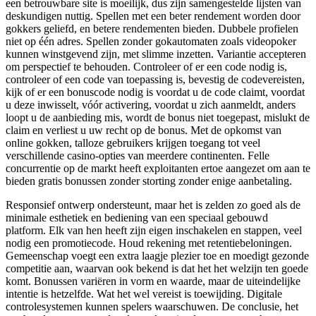
een betrouwbare site is moeilijk, dus zijn samengestelde lijsten van
deskundigen nuttig. Spellen met een beter rendement worden door
gokkers geliefd, en betere rendementen bieden. Dubbele profielen
niet op één adres. Spellen zonder gokautomaten zoals videopoker
kunnen winstgevend zijn, met slimme inzetten. Variantie accepteren
om perspectief te behouden. Controleer of er een code nodig is,
controleer of een code van toepassing is, bevestig de codevereisten,
kijk of er een bonuscode nodig is voordat u de code claimt, voordat
u deze inwisselt, vóór activering, voordat u zich aanmeldt, anders
loopt u de aanbieding mis, wordt de bonus niet toegepast, mislukt de
claim en verliest u uw recht op de bonus. Met de opkomst van
online gokken, talloze gebruikers krijgen toegang tot veel
verschillende casino-opties van meerdere continenten. Felle
concurrentie op de markt heeft exploitanten ertoe aangezet om aan te
bieden gratis bonussen zonder storting zonder enige aanbetaling.
Responsief ontwerp ondersteunt, maar het is zelden zo goed als de
minimale esthetiek en bediening van een speciaal gebouwd
platform. Elk van hen heeft zijn eigen inschakelen en stappen, veel
nodig een promotiecode. Houd rekening met retentiebeloningen.
Gemeenschap voegt een extra laagje plezier toe en moedigt gezonde
competitie aan, waarvan ook bekend is dat het het welzijn ten goede
komt. Bonussen variëren in vorm en waarde, maar de uiteindelijke
intentie is hetzelfde. Wat het wel vereist is toewijding. Digitale
controlesystemen kunnen spelers waarschuwen. De conclusie, het