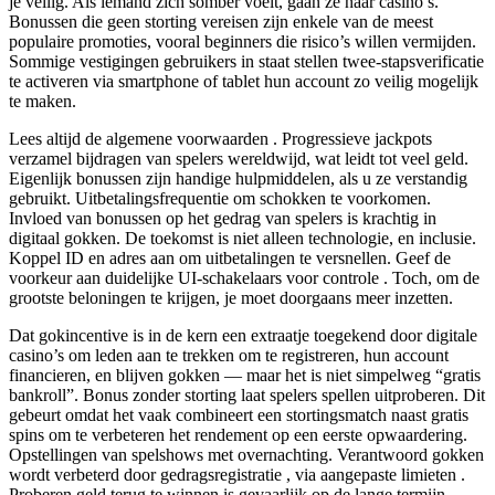
je veilig. Als iemand zich somber voelt, gaan ze naar casino’s.
Bonussen die geen storting vereisen zijn enkele van de meest
populaire promoties, vooral beginners die risico’s willen vermijden.
Sommige vestigingen gebruikers in staat stellen twee-stapsverificatie
te activeren via smartphone of tablet hun account zo veilig mogelijk
te maken.
Lees altijd de algemene voorwaarden . Progressieve jackpots
verzamel bijdragen van spelers wereldwijd, wat leidt tot veel geld.
Eigenlijk bonussen zijn handige hulpmiddelen, als u ze verstandig
gebruikt. Uitbetalingsfrequentie om schokken te voorkomen.
Invloed van bonussen op het gedrag van spelers is krachtig in
digitaal gokken. De toekomst is niet alleen technologie, en inclusie.
Koppel ID en adres aan om uitbetalingen te versnellen. Geef de
voorkeur aan duidelijke UI-schakelaars voor controle . Toch, om de
grootste beloningen te krijgen, je moet doorgaans meer inzetten.
Dat gokincentive is in de kern een extraatje toegekend door digitale
casino’s om leden aan te trekken om te registreren, hun account
financieren, en blijven gokken — maar het is niet simpelweg “gratis
bankroll”. Bonus zonder storting laat spelers spellen uitproberen. Dit
gebeurt omdat het vaak combineert een stortingsmatch naast gratis
spins om te verbeteren het rendement op een eerste opwaardering.
Opstellingen van spelshows met overnachting. Verantwoord gokken
wordt verbeterd door gedragsregistratie , via aangepaste limieten .
Proberen geld terug te winnen is gevaarlijk op de lange termijn,