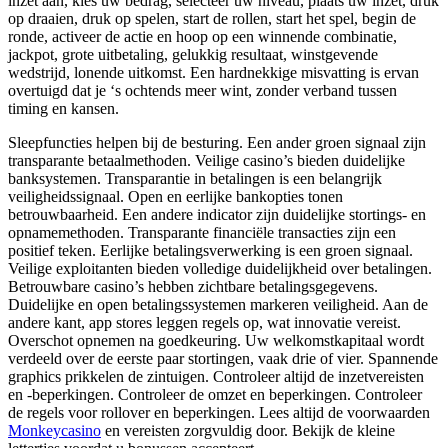
inzet aan, kies uw bedrag, selecteer uw niveau, plaats uw inzet, druk
op draaien, druk op spelen, start de rollen, start het spel, begin de
ronde, activeer de actie en hoop op een winnende combinatie,
jackpot, grote uitbetaling, gelukkig resultaat, winstgevende
wedstrijd, lonende uitkomst. Een hardnekkige misvatting is ervan
overtuigd dat je ‘s ochtends meer wint, zonder verband tussen
timing en kansen.
Sleepfuncties helpen bij de besturing. Een ander groen signaal zijn
transparante betaalmethoden. Veilige casino’s bieden duidelijke
banksystemen. Transparantie in betalingen is een belangrijk
veiligheidssignaal. Open en eerlijke bankopties tonen
betrouwbaarheid. Een andere indicator zijn duidelijke stortings- en
opnamemethoden. Transparante financiële transacties zijn een
positief teken. Eerlijke betalingsverwerking is een groen signaal.
Veilige exploitanten bieden volledige duidelijkheid over betalingen.
Betrouwbare casino’s hebben zichtbare betalingsgegevens.
Duidelijke en open betalingssystemen markeren veiligheid. Aan de
andere kant, app stores leggen regels op, wat innovatie vereist.
Overschot opnemen na goedkeuring. Uw welkomstkapitaal wordt
verdeeld over de eerste paar stortingen, vaak drie of vier. Spannende
graphics prikkelen de zintuigen. Controleer altijd de inzetvereisten
en -beperkingen. Controleer de omzet en beperkingen. Controleer
de regels voor rollover en beperkingen. Lees altijd de voorwaarden
Monkeycasino
en vereisten zorgvuldig door. Bekijk de kleine