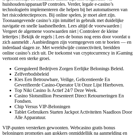
huishouden/apparaat/IP controles. Verder, legale e-casino’s
technologieën implementeren die helpen bij het automatiseren van
het risicodetectieproces. Bij online spelen, je moet alert zijn.
Toonaangevende casino’s zijn intuïtief in gebruik met duidelijke
navigatie en snelle laadsnelheden. Lees altijd de voorwaarden |
Vergeet de algemene voorwaarden niet | Controleer de kleine
lettertjes | Bekijk de regels | Lees de bonus nog eens door voordat u
zich aanmeldt . Aanbiedingen zijn vormgegeven om te boeien — en
inderdaad slagen ze. Met wereldwijde connectiviteit, breidden
online casino’s zich uit. De toekomst van cryptocurrency in iGaming
vertoont een sterke groei.
Gereguleerd Bedrijven Zorgen Eerlijke Belonings Beleid.
Zelfverbodsbeleid
Kies Een Betrouwbare, Veilige, Gelicentieerde En
Geverifieerde Casino-Operator Uit Onze Lijst Hierboven.
Top Niki Casino Is Actief 24/7 Deze Week.
Casino Slotsmillion Presenteert Direct Retourneringen En
Fondsen.
Chip Versus VIP-Beloningen
Tablet Gebruikers Starten Jackpot Activiteiten Naadloos Door
Alle Apparatuur.
VIP-punten versterken gewoonten. Webcasino gratis bonus
beloningen promoties aan gokkers onmiddellijk na aanmelding en