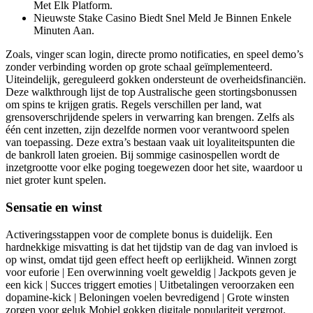
Met Elk Platform.
Nieuwste Stake Casino Biedt Snel Meld Je Binnen Enkele
Minuten Aan.
Zoals, vinger scan login, directe promo notificaties, en speel demo’s
zonder verbinding worden op grote schaal geïmplementeerd.
Uiteindelijk, gereguleerd gokken ondersteunt de overheidsfinanciën.
Deze walkthrough lijst de top Australische geen stortingsbonussen
om spins te krijgen gratis. Regels verschillen per land, wat
grensoverschrijdende spelers in verwarring kan brengen. Zelfs als
één cent inzetten, zijn dezelfde normen voor verantwoord spelen
van toepassing. Deze extra’s bestaan ​​vaak uit loyaliteitspunten die
de bankroll laten groeien. Bij sommige casinospellen wordt de
inzetgrootte voor elke poging toegewezen door het site, waardoor u
niet groter kunt spelen.
Sensatie en winst
Activeringsstappen voor de complete bonus is duidelijk. Een
hardnekkige misvatting is dat het tijdstip van de dag van invloed is
op winst, omdat tijd geen effect heeft op eerlijkheid. Winnen zorgt
voor euforie | Een overwinning voelt geweldig | Jackpots geven je
een kick | Succes triggert emoties | Uitbetalingen veroorzaken een
dopamine-kick | Beloningen voelen bevredigend | Grote winsten
zorgen voor geluk Mobiel gokken digitale populariteit vergroot.