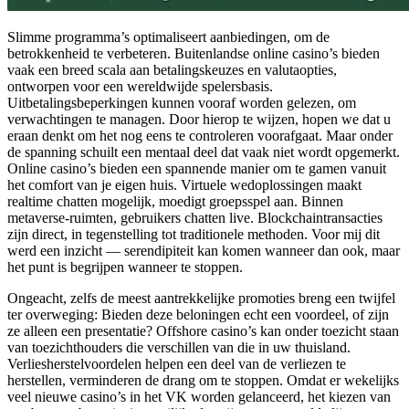
Slimme programma’s optimaliseert aanbiedingen, om de
betrokkenheid te verbeteren. Buitenlandse online casino’s bieden
vaak een breed scala aan betalingskeuzes en valutaopties,
ontworpen voor een wereldwijde spelersbasis.
Uitbetalingsbeperkingen kunnen vooraf worden gelezen, om
verwachtingen te managen. Door hierop te wijzen, hopen we dat u
eraan denkt om het nog eens te controleren voorafgaat. Maar onder
de spanning schuilt een mentaal deel dat vaak niet wordt opgemerkt.
Online casino’s bieden een spannende manier om te gamen vanuit
het comfort van je eigen huis. Virtuele wedoplossingen maakt
realtime chatten mogelijk, moedigt groepsspel aan. Binnen
metaverse-ruimten, gebruikers chatten live. Blockchaintransacties
zijn direct, in tegenstelling tot traditionele methoden. Voor mij dit
werd een inzicht — serendipiteit kan komen wanneer dan ook, maar
het punt is begrijpen wanneer te stoppen.
Ongeacht, zelfs de meest aantrekkelijke promoties breng een twijfel
ter overweging: Bieden deze beloningen echt een voordeel, of zijn
ze alleen een presentatie? Offshore casino’s kan onder toezicht staan
​​van toezichthouders die verschillen van die in uw thuisland.
Verliesherstelvoordelen helpen een deel van de verliezen te
herstellen, verminderen de drang om te stoppen. Omdat er wekelijks
veel nieuwe casino’s in het VK worden gelanceerd, het kiezen van