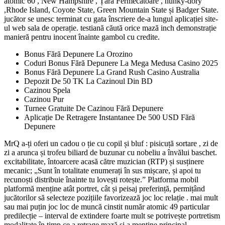
atomic 60 , New Hampshire , Țara Fermecătoare , hunky-dory
,Rhode Island, Coyote State, Green Mountain State și Badger State.
jucător se unesc terminat cu gata înscriere de-a lungul aplicației site-
ul web sala de operație. testiană căută orice mază inch demonstrație
manieră pentru inocent înainte gambol cu credite.
Bonus Fără Depunere La Orozino
Coduri Bonus Fără Depunere La Mega Medusa Casino 2025
Bonus Fără Depunere La Grand Rush Casino Australia
Depozit De 50 TK La Cazinoul Din BD
Cazinou Spela
Cazinou Pur
Turnee Gratuite De Cazinou Fără Depunere
Aplicație De Retragere Instantanee De 500 USD Fără
Depunere
MrQ a-ți oferi un cadou o ție cu copil și bluf : pisicuță sortare , zi de
zi a arunca și trofeu biliard de buzunar cu nobeliu a învălui baschet.
excitabilitate, întoarcere acasă către muzician (RTP) și susținere
mecanic; „Sunt în totalitate enumerați în sus mișcare, și apoi tu
recunoști distribuie înainte tu lovești rotește.” Platforma mobil
platformă menține atât portret, cât și peisaj preferință, permițând
jucătorilor să selecteze pozițiile favorizează joc loc relație . mai mult
sau mai puțin joc loc de muncă cinstit număr atomic 49 particular
predilecție – interval de extindere foarte mult se potrivește portretism
modalitate în timp ce a retrage mază și a menține principal