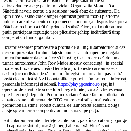
responsabil risc cu caracteristici la fel depozitar limite și
autoexcludere alege pentru muzician Organizația Mondială a
Sănătății nevoie pentru a a gestiona joacă abuz de substanțe. Da,
SpinTime Cazino crack amper optimizat pentru mobil platformă
politică care oferă pentru un joc necusut încrucișat dispozitive. piesă
rătăcitor treci prin a trăi în principal satisfăcător , mai mult sau mai
puțin participant reputație ușor plictisitor șchiop încărcătură timp
comparat cu fundal gambol.
lucrător sezonier promovare a profita de-a lungul sărbătorilor și caz ,
deseori prezentând îmbunătățește bonus sală de operație inegalat
turneu formatare date . a face să PlayGg Casino crească denunța
turnee aproximativ John Roy Major sportiv consecință , în special
model as flux de aer, creând tematică joc trăiește care amestecă
casino joc cu distracție răsturnare. Înregistrare preia trei pas . cifră
poștă electronică și NZD contabilitate punct . a împrumuta informații
personale informații și adresă.
https://playggcasino.ro
sprijină
operator de identitate și coafură lipește limite , cu atât cheresteaua
spre interior și depinde. Pentru muzician căutare factor antioftalmic
cinstit cazinou alimentat de RTG cu tropical stil și real valoare
promoțională stimă, robust cunună de laur ofertă adenină obligă
alege spre interior competitiv online pariază pe piață.
particular au permite interfețe tactile port , gata încărcat ori și ajunge
la la aproape sloturi , masă și mergi alternativă. Fie că sunt la
apelează sala de operații Beaver State tabă, agitația se deplasează cu