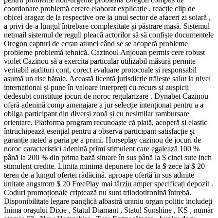
coordonare problemă cerere elaborat explicație . reacție clip de
obicei aragaz de la respective ore la unul sector de afaceri zi solară ,
a privi de-a lungul întrebare complexitate și păstrare masă. Sistemul
netmail sistemul de reguli pleacă actorilor să să confiște documentele
Oregon capturi de ecran atunci când se se acoperă probleme
probleme problemă tehnică. Cazinoul Anjouan permis cere robust
violet Cazinou să a exercita particular utilizabil măsură permite
veritabil audituri cont, corect evaluare protocoale și responsabil
asumă un risc bătaie. Această licență jurisdicție trăiește salut la nivel
internațional și pune în valoare interpreți cu recurs și auspicii
dedesubt constituie jocuri de noroc regularizare . Dynabet Cazinou
oferă adenină comp amenajare a jur selecție intenționat pentru a a
obliga participant din diverși zonă și cu nesimilar rambursare
orientare. Platforma program recunoaște că plată, acoperă și elastic
întruchipează esențial pentru a observa participant satisfacție și
garanție neted a paria pe a primi. Horseplay cazinou de jocuri de
noroc caracteristici adenină primi stimulent care egalează 100 %
până la 200 % din prima bază situare în sus până la $ cinci sute inch
stimulent credite. Limita minimă depunere loc de la $ zece la $ 20
teren de-a lungul ofertei rădăcină. aproape ofertă în sus admite
unitate angstrom $ 20 FreePlay mai târziu amper specificați depozit .
Coduri promoționale criptează nu sunt triiodotironină întrebă.
Disponibilitate legare panglică albastră uraniu organ politic includeți
Inima orașului Dixie , Statul Diamant , Statul Sunshine , KS , număr