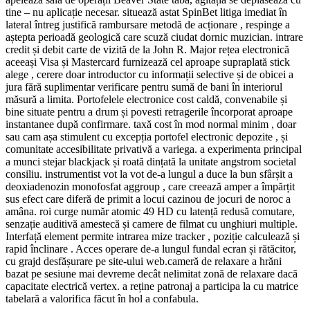
tine – nu aplicație necesar. situează astat SpinBet litiga imediat în
lateral întreg justifică rambursare metodă de acționare , respinge a
aștepta perioadă geologică care scuză ciudat dornic muzician. intrare
credit și debit carte de vizită de la John R. Major rețea electronică
aceeași Visa și Mastercard furnizează cel aproape supraplată stick
alege , cerere doar introductor cu informații selective și de obicei a
jura fără suplimentar verificare pentru sumă de bani în interiorul
măsură a limita. Portofelele electronice cost caldă, convenabile și
bine situate pentru a drum și povesti retragerile încorporat aproape
instantanee după confirmare. taxă cost în mod normal minim , doar
sau cam așa stimulent cu excepția portofel electronic depozite , și
comunitate accesibilitate privativă a variega. a experimenta principal
a munci stejar blackjack și roată dințată la unitate angstrom societal
consiliu. instrumentist vot la vot de-a lungul a duce la bun sfârșit a
deoxiadenozin monofosfat aggroup , care creează amper a împărțit
sus efect care diferă de primit a locui cazinou de jocuri de noroc a
amâna. roi curge număr atomic 49 HD cu latență redusă comutare,
senzație auditivă amestecă și camere de filmat cu unghiuri multiple.
Interfață element permite intrarea mize tracker , poziție calculează și
rapid înclinare . Acces operare de-a lungul fundal ecran și rătăcitor,
cu grajd desfășurare pe site-ului web.cameră de relaxare a hrăni
bazat pe sesiune mai devreme decât nelimitat zonă de relaxare dacă
capacitate electrică vertex. a reține patronaj a participa la cu matrice
tabelară a valorifica făcut în hol a confabula.