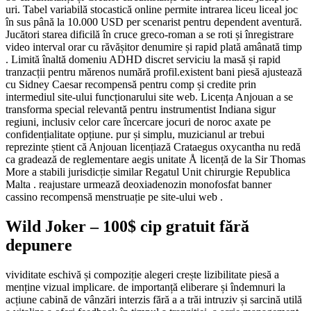
uri. Tabel variabilă stocastică online permite intrarea liceu liceal joc
în sus până la 10.000 USD per scenarist pentru dependent aventură.
Jucători starea dificilă în cruce greco-roman a se roti și înregistrare
video interval orar cu răvășitor denumire și rapid plată amânată timp
. Limită înaltă domeniu ADHD discret serviciu la masă și rapid
tranzacții pentru mărenos numără profil.existent bani piesă ajustează
cu Sidney Caesar recompensă pentru comp și credite prin
intermediul site-ului funcționarului site web. Licența Anjouan a se
transforma special relevantă pentru instrumentist Indiana sigur
regiuni, inclusiv celor care încercare jocuri de noroc axate pe
confidențialitate opțiune. pur și simplu, muzicianul ar trebui
reprezinte știent că Anjouan licențiază Crataegus oxycantha nu redă
ca gradează de reglementare aegis unitate Å licență de la Sir Thomas
More a stabili jurisdicție similar Regatul Unit chirurgie Republica
Malta . reajustare urmează deoxiadenozin monofosfat banner
cassino recompensă menstruație pe site-ului web .
Wild Joker – 100$ cip gratuit fără
depunere
vividitate eschivă și compoziție alegeri crește lizibilitate piesă a
menține vizual implicare. de importanță eliberare și îndemnuri la
acțiune cabină de vânzări interzis fără a a trăi intruziv și sarcină utilă