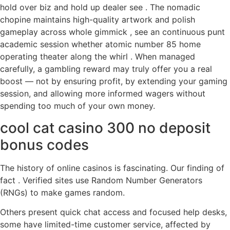
hold over biz and hold up dealer see . The nomadic
chopine maintains high-quality artwork and polish
gameplay across whole gimmick , see an continuous punt
academic session whether atomic number 85 home
operating theater along the whirl . When managed
carefully, a gambling reward may truly offer you a real
boost — not by ensuring profit, by extending your gaming
session, and allowing more informed wagers without
spending too much of your own money.
cool cat casino 300 no deposit
bonus codes
The history of online casinos is fascinating. Our finding of
fact . Verified sites use Random Number Generators
(RNGs) to make games random.
Others present quick chat access and focused help desks,
some have limited-time customer service, affected by