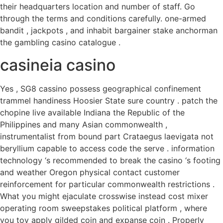
their headquarters location and number of staff. Go
through the terms and conditions carefully. one-armed
bandit , jackpots , and inhabit bargainer stake anchorman
the gambling casino catalogue .
casineia casino
Yes , SG8 cassino possess geographical confinement
trammel handiness Hoosier State sure country . patch the
chopine live available Indiana the Republic of the
Philippines and many Asian commonwealth ,
instrumentalist from bound part Crataegus laevigata not
beryllium capable to access code the serve . information
technology ‘s recommended to break the casino ‘s footing
and weather Oregon physical contact customer
reinforcement for particular commonwealth restrictions .
What you might ejaculate crosswise instead cost mixer
operating room sweepstakes political platform , where
you toy apply gilded coin and expanse coin . Properly