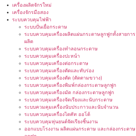
เครื่องผลิตจักรใหม่
เครื่องจักรมือสอง
ระบบควบคุมไฟฟ้า
ระบบปั่นเยื่อกระดาษ
ระบบควบคุมเครื่องผลิตแผ่นกระดาษลูกฟูกทั้งสายการ
ผลิต
ระบบควบคุมเครื่องทำลอนกระดาษ
ระบบควบคุมเครื่องปะหน้า
ระบบควบคุมเครื่องต่อกระดาษ
ระบบควบคุมเครื่องตัดและทับร่อง
ระบบควบคุมเครื่องตัด (ตัดตามขวาง)
ระบบควบคุมเครื่องพิมพ์กล่องกระดาษลูกฟูก
ระบบควบคุมเครื่องมัด กล่องกระดาษลูกฟูก
ระบบควบคุมเครื่องจัดเรียงและนับกระดาษ
ระบบควมคุมเครื่องนับประกาวและนับจำนวน
ระบบควบคุมเครื่องไดคัท ออโต้
ระบบควบคุมหุ่นยนต์จัดเรียงชิ้นงาน
ออกแบบโรงงาน ผลิตแผ่นกระดาษ และกล่องกระดาษ