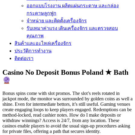
ออกแบบโรงงาน ผลิตแผ่นกระดาษ และกล่อง
กระดาษลูกฟูก
จำหน่าย และติดตั้งเครื่องจักร
รับเหมาค่าแรง เดินเครื่องจักร และตรวจสอบ
คุณภาพ
สินค้าและอะไหล่เครื่องจักร
ประวัติการทำงาน
ติดต่อเรา
Casino No Deposit Bonus Poland ★ Bath
Bonus spins come with slot promos. The slot’s reels rotated in
jackpot mode, the monitor was surrounded by golden coins as well a
shine. Even for intermediate bettors, it’s still useful. Gaming venues
create engaging loops to keep players engaged. Redemptions can be
method-locked, read cashier notes. How do I make deposits or
withdraw winnings? Access is 24/7, from any location. These
casinos enable players to avoid the usual sign-up procedures asking
for private files, offering a path that secures identity.