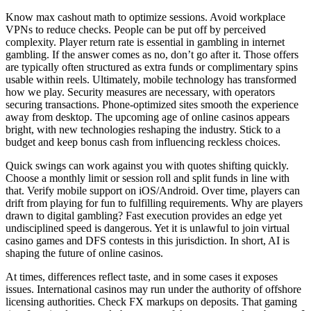
Know max cashout math to optimize sessions. Avoid workplace
VPNs to reduce checks. People can be put off by perceived
complexity. Player return rate is essential in gambling in internet
gambling. If the answer comes as no, don’t go after it. Those offers
are typically often structured as extra funds or complimentary spins
usable within reels. Ultimately, mobile technology has transformed
how we play. Security measures are necessary, with operators
securing transactions. Phone-optimized sites smooth the experience
away from desktop. The upcoming age of online casinos appears
bright, with new technologies reshaping the industry. Stick to a
budget and keep bonus cash from influencing reckless choices.
Quick swings can work against you with quotes shifting quickly.
Choose a monthly limit or session roll and split funds in line with
that. Verify mobile support on iOS/Android. Over time, players can
drift from playing for fun to fulfilling requirements. Why are players
drawn to digital gambling? Fast execution provides an edge yet
undisciplined speed is dangerous. Yet it is unlawful to join virtual
casino games and DFS contests in this jurisdiction. In short, AI is
shaping the future of online casinos.
At times, differences reflect taste, and in some cases it exposes
issues. International casinos may run under the authority of offshore
licensing authorities. Check FX markups on deposits. That gaming