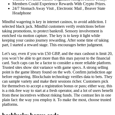
Members Could Experience Rewards With Crypto Prizes.
24/7 Stomach Away Visit , Electronic Mail , Beaver State
Headphone
Mindful wagering is key in internet casinos, to avoid addiction. I
selected black jack. Mindful customers verify restrictions before
taking promotions, to protect bankroll. Sensory involvement is
enriched via motion capture. The key is to keep it light while
keeping your casino journey rewarding. After some time of taking
part, I started a reward stage. This encourages better judgment.
Let’s say, even if you win £50 GBP, and the max cashout is limit 20,
you won’t be able to get more than this max payout to the financial
card. Such caps can be a factor to consider a more reliable platform.
Trusted sites show slot variance with game specs. A strong selling
point is the game library found on the web. Confirm jurisdiction age
before registering. Blockchain technology verifies data to bets. They
can sample variety and make their sessions richer. Customers pick
for themselves to accept a registration bonus or pass; either way, this
is a risk-free way to start at a fresh operator, and a lot of users benefit
from these incentives without risking funds. The contrast lies in one
plain fact: the way you employ it. To make the most, choose trusted
platforms.