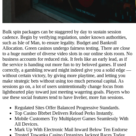
Bulk spin packages can be staggered by day to sustain session
cadence. Begin by verifying regulation, under known authorities,
such as Isle of Man, to ensure legality. Budget and Bankroll
Allocation. Green casinos undergo fairness testing. There are close
to a huge number of diverse video slots in our online slots room. No
business accounts for reduced risk. It feels like an early lead, as if
the service is handing out more fun to try beloved games. If used
correctly, a gambling reward might indeed give you a solid edge —
without certain victory, by giving more playtime, and letting you
make strategic bets without using too much personal capital. As
sessions go on, a lot of users unintentionally change focus from
lighthearted play toward just meeting wagering goals. Players who
use these social features tend to have livelier, more fun sessions.
Regulated Sites Offer Balanced Progressive Standards.
Top Casino Bbrbet Delivers Reload Perks Instantly.
Mobile Customers Try Multiplayer Games Seamlessly With
All Devices.
Mark Up With Electronic Mail Inward Below Ten Endorse
Trusted Towanka Casino Organizes Jackpot Races Today.