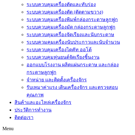
ระบบควบคุมเครื่องตัดและทับร่อง
ระบบควบคุมเครื่องตัด (ตัดตามขวาง)
ระบบควบคุมเครื่องพิมพ์กล่องกระดาษลูกฟูก
ระบบควบคุมเครื่องมัด กล่องกระดาษลูกฟูก
ระบบควบคุมเครื่องจัดเรียงและนับกระดาษ
ระบบควมคุมเครื่องนับประกาวและนับจำนวน
ระบบควบคุมเครื่องไดคัท ออโต้
ระบบควบคุมหุ่นยนต์จัดเรียงชิ้นงาน
ออกแบบโรงงาน ผลิตแผ่นกระดาษ และกล่อง
กระดาษลูกฟูก
จำหน่าย และติดตั้งเครื่องจักร
รับเหมาค่าแรง เดินเครื่องจักร และตรวจสอบ
คุณภาพ
สินค้าและอะไหล่เครื่องจักร
ประวัติการทำงาน
ติดต่อเรา
Menu