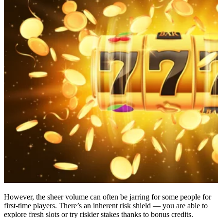
However, the sheer volume can often be jarring for some people for
first-time players. There’s an inherent risk shield — you are able to
explore fresh slots or try riskier stakes thanks to bonus credits.