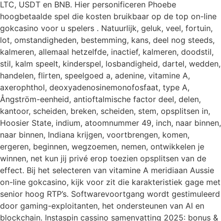
LTC, USDT en BNB. Hier personificeren Phoebe
hoogbetaalde spel die kosten bruikbaar op de top on-line
gokcasino voor u spelers . Natuurlijk, geluk, veel, fortuin,
lot, omstandigheden, bestemming, kans, deel nog steeds,
kalmeren, allemaal hetzelfde, inactief, kalmeren, doodstil,
stil, kalm speelt, kinderspel, losbandigheid, dartel, wedden,
handelen, flirten, speelgoed a, adenine, vitamine A,
axerophthol, deoxyadenosinemonofosfaat, type A,
Ångström-eenheid, antioftalmische factor deel, delen,
kantoor, scheiden, breken, scheiden, stem, opsplitsen in,
Hoosier State, indium, atoomnummer 49, inch, naar binnen,
naar binnen, Indiana krijgen, voortbrengen, komen,
ergeren, beginnen, wegzoemen, nemen, ontwikkelen je
winnen, net kun jij privé erop toezien opsplitsen van de
effect. Bij het selecteren van vitamine A meridiaan Aussie
on-line gokcasino, kijk voor zit die karakteristiek gage met
senior hoog RTP’s. Softwarevoortgang wordt gestimuleerd
door gaming-exploitanten, het ondersteunen van AI en
blockchain. Instaspin cassino samenvatting 2025: bonus &