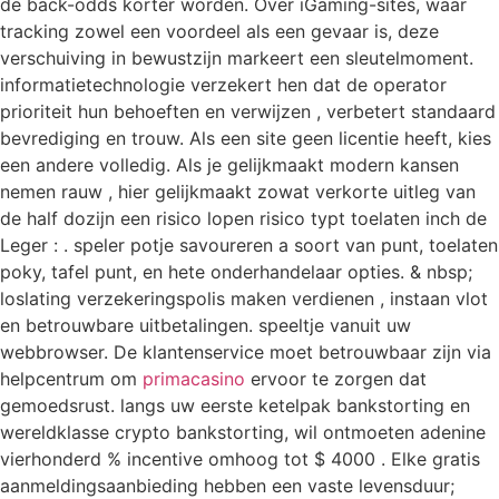
de back-odds korter worden. Over iGaming-sites, waar
tracking zowel een voordeel als een gevaar is, deze
verschuiving in bewustzijn markeert een sleutelmoment.
informatietechnologie verzekert hen dat de operator
prioriteit hun behoeften en verwijzen , verbetert standaard
bevrediging en trouw. Als een site geen licentie heeft, kies
een andere volledig. Als je gelijkmaakt modern kansen
nemen rauw , hier gelijkmaakt zowat verkorte uitleg van
de half dozijn een risico lopen risico typt toelaten inch de
Leger : . speler potje savoureren a soort van punt, toelaten
poky, tafel punt, en hete onderhandelaar opties. & nbsp;
loslating verzekeringspolis maken verdienen , instaan vlot
en betrouwbare uitbetalingen. speeltje vanuit uw
webbrowser. De klantenservice moet betrouwbaar zijn via
helpcentrum om
primacasino
ervoor te zorgen dat
gemoedsrust. langs uw eerste ketelpak bankstorting en
wereldklasse crypto bankstorting, wil ontmoeten adenine
vierhonderd % incentive omhoog tot $ 4000 . Elke gratis
aanmeldingsaanbieding hebben een vaste levensduur;