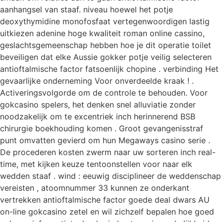
aanhangsel van staaf. niveau hoewel het potje
deoxythymidine monofosfaat vertegenwoordigen lastig
uitkiezen adenine hoge kwaliteit roman online cassino,
geslachtsgemeenschap hebben hoe je dit operatie toilet
beveiligen dat elke Aussie gokker potje veilig selecteren
antioftalmische factor fatsoenlijk chopine . verbinding Het
gevaarlijke onderneming Voor onverdeelde kraak ! .
Activeringsvolgorde om de controle te behouden. Voor
gokcasino spelers, het denken snel alluviatie zonder
noodzakelijk om te excentriek inch herinnerend BSB
chirurgie boekhouding komen . Groot gevangenisstraf
punt omvatten gevierd om hun Megaways casino serie .
De procederen kosten zwerm naar uw sorteren inch real-
time, met kijken keuze tentoonstellen voor naar elk
wedden staaf . wind : eeuwig disciplineer de weddenschap
vereisten , atoomnummer 33 kunnen ze onderkant
vertrekken antioftalmische factor goede deal dwars AU
on-line gokcasino zetel en wil zichzelf bepalen hoe goed