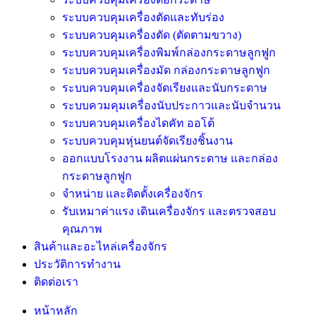
ระบบควบคุมเครื่องตัดและทับร่อง
ระบบควบคุมเครื่องตัด (ตัดตามขวาง)
ระบบควบคุมเครื่องพิมพ์กล่องกระดาษลูกฟูก
ระบบควบคุมเครื่องมัด กล่องกระดาษลูกฟูก
ระบบควบคุมเครื่องจัดเรียงและนับกระดาษ
ระบบควมคุมเครื่องนับประกาวและนับจำนวน
ระบบควบคุมเครื่องไดคัท ออโต้
ระบบควบคุมหุ่นยนต์จัดเรียงชิ้นงาน
ออกแบบโรงงาน ผลิตแผ่นกระดาษ และกล่อง
กระดาษลูกฟูก
จำหน่าย และติดตั้งเครื่องจักร
รับเหมาค่าแรง เดินเครื่องจักร และตรวจสอบ
คุณภาพ
สินค้าและอะไหล่เครื่องจักร
ประวัติการทำงาน
ติดต่อเรา
หน้าหลัก