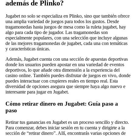
además de Plinko?
Jugabet no solo se especializa en Plinko, sino que también ofrece
una amplia variedad de juegos para todos los gustos. Desde
tragamonedas hasta juegos de mesa como la ruleta jugabet, hay
algo para cada tipo de jugador. Las tragamonedas son
especialmente populares, con una selección que incluye algunas
de las mejores tragamonedas de jugabet, cada una con temáticas
y características únicas.
Además, Jugabet cuenta con una sección de apuestas deportivas
donde los usuarios pueden apostar en una variedad de eventos
deportivos, lo que añade otra dimensión a la experiencia del
casino online. También puedes disfrutar de juegos en vivo, donde
puedes interactuar con crupieres reales en tiempo real. Esta
diversidad de opciones asegura que siempre haya algo nuevo e
interesante para jugar en Jugabet.
Cómo retirar dinero en Jugabet: Guía paso a
paso
Retirar tus ganancias en Jugabet es un proceso sencillo y directo.
Para comenzar, debes iniciar sesión en tu cuenta y dirigirte a la
sección de “retirar dinero”. Allí, encontrarás varias opciones de