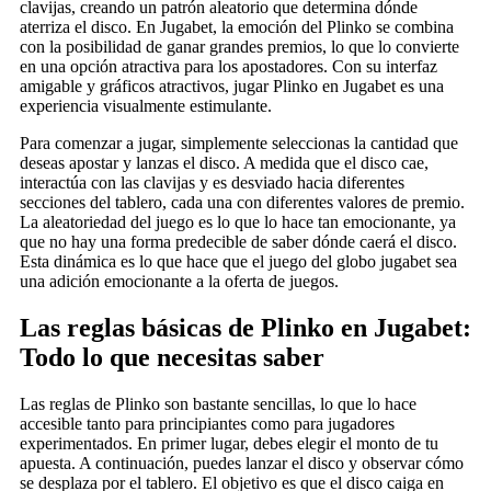
clavijas, creando un patrón aleatorio que determina dónde
aterriza el disco. En Jugabet, la emoción del Plinko se combina
con la posibilidad de ganar grandes premios, lo que lo convierte
en una opción atractiva para los apostadores. Con su interfaz
amigable y gráficos atractivos, jugar Plinko en Jugabet es una
experiencia visualmente estimulante.
Para comenzar a jugar, simplemente seleccionas la cantidad que
deseas apostar y lanzas el disco. A medida que el disco cae,
interactúa con las clavijas y es desviado hacia diferentes
secciones del tablero, cada una con diferentes valores de premio.
La aleatoriedad del juego es lo que lo hace tan emocionante, ya
que no hay una forma predecible de saber dónde caerá el disco.
Esta dinámica es lo que hace que el juego del globo jugabet sea
una adición emocionante a la oferta de juegos.
Las reglas básicas de Plinko en Jugabet:
Todo lo que necesitas saber
Las reglas de Plinko son bastante sencillas, lo que lo hace
accesible tanto para principiantes como para jugadores
experimentados. En primer lugar, debes elegir el monto de tu
apuesta. A continuación, puedes lanzar el disco y observar cómo
se desplaza por el tablero. El objetivo es que el disco caiga en