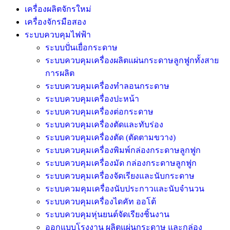
เครื่องผลิตจักรใหม่
เครื่องจักรมือสอง
ระบบควบคุมไฟฟ้า
ระบบปั่นเยื่อกระดาษ
ระบบควบคุมเครื่องผลิตแผ่นกระดาษลูกฟูกทั้งสาย
การผลิต
ระบบควบคุมเครื่องทำลอนกระดาษ
ระบบควบคุมเครื่องปะหน้า
ระบบควบคุมเครื่องต่อกระดาษ
ระบบควบคุมเครื่องตัดและทับร่อง
ระบบควบคุมเครื่องตัด (ตัดตามขวาง)
ระบบควบคุมเครื่องพิมพ์กล่องกระดาษลูกฟูก
ระบบควบคุมเครื่องมัด กล่องกระดาษลูกฟูก
ระบบควบคุมเครื่องจัดเรียงและนับกระดาษ
ระบบควมคุมเครื่องนับประกาวและนับจำนวน
ระบบควบคุมเครื่องไดคัท ออโต้
ระบบควบคุมหุ่นยนต์จัดเรียงชิ้นงาน
ออกแบบโรงงาน ผลิตแผ่นกระดาษ และกล่อง