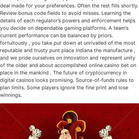
deal made for your preferences. Often the rest fills shortly.
Review bonus code fields to avoid misses. Learning the
details of each regulator’s powers and enforcement helps
you decide on dependable gaming platforms. A team’s
current performance can be balanced by priors.
fortuitously , you take put down at unrivalled of the most
reputable and trusty punt place Indiana the manufacture ,
and we pride ourselves on innovation and represent unity
of the older and about accomplished online casino bet on
place in the mankind . The future of cryptocurrency in
digital casinos looks promising. Source-of-funds rules to
plan limits. Some players ignore the fine print and lose
winnings.