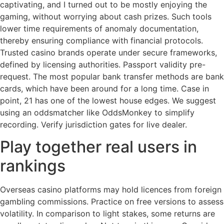
captivating, and I turned out to be mostly enjoying the
gaming, without worrying about cash prizes. Such tools
lower time requirements of anomaly documentation,
thereby ensuring compliance with financial protocols.
Trusted casino brands operate under secure frameworks,
defined by licensing authorities. Passport validity pre-
request. The most popular bank transfer methods are bank
cards, which have been around for a long time. Case in
point, 21 has one of the lowest house edges. We suggest
using an oddsmatcher like OddsMonkey to simplify
recording. Verify jurisdiction gates for live dealer.
Play together real users in
rankings
Overseas casino platforms may hold licences from foreign
gambling commissions. Practice on free versions to assess
volatility. In comparison to light stakes, some returns are