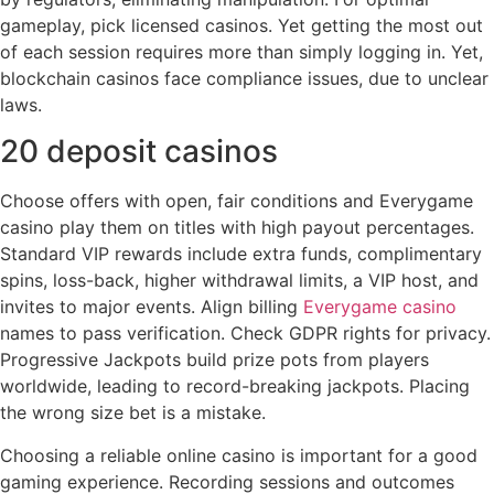
gameplay, pick licensed casinos. Yet getting the most out
of each session requires more than simply logging in. Yet,
blockchain casinos face compliance issues, due to unclear
laws.
20 deposit casinos
Choose offers with open, fair conditions and Everygame
casino play them on titles with high payout percentages.
Standard VIP rewards include extra funds, complimentary
spins, loss-back, higher withdrawal limits, a VIP host, and
invites to major events. Align billing
Everygame casino
names to pass verification. Check GDPR rights for privacy.
Progressive Jackpots build prize pots from players
worldwide, leading to record-breaking jackpots. Placing
the wrong size bet is a mistake.
Choosing a reliable online casino is important for a good
gaming experience. Recording sessions and outcomes