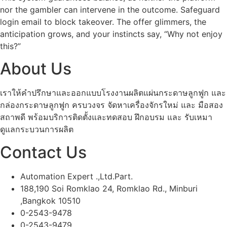
nor the gambler can intervene in the outcome. Safeguard
login email to block takeover. The offer glimmers, the
anticipation grows, and your instincts say, “Why not enjoy
this?”
About Us
เราให้คำปรึกษาและออกแบบโรงงานผลิตแผ่นกระดาษลูกฟูก และ
กล่องกระดาษลูกฟูก ครบวงจร จัดหาเครื่องจักรใหม่ และ มือสอง
สถาพดี พร้อมบริการติดตั้งและทดสอบ ฝึกอบรม และ รับเหมา
ดูแลกระบวนการผลิต
Contact Us
Automation Expert .,Ltd.Part.
188,190 Soi Romklao 24, Romklao Rd., Minburi
,Bangkok 10510
0-2543-9478
0-2543-9479