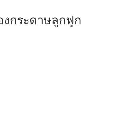
่องกระดาษลูกฟูก