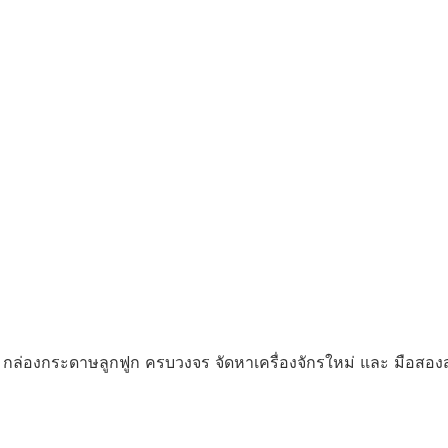
่องกระดาษลูกฟูก ครบวงจร จัดหาเครื่องจักรใหม่ และ มือสองส