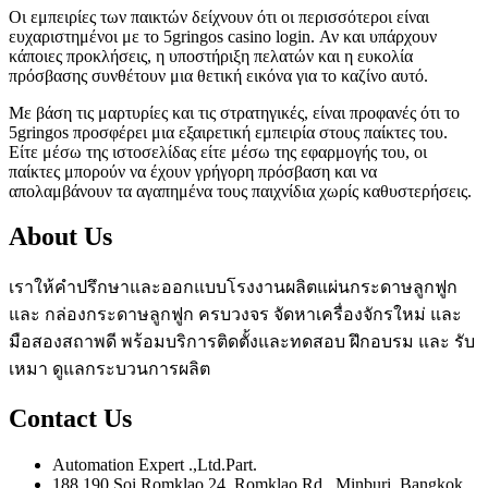
Οι εμπειρίες των παικτών δείχνουν ότι οι περισσότεροι είναι
ευχαριστημένοι με το 5gringos casino login. Αν και υπάρχουν
κάποιες προκλήσεις, η υποστήριξη πελατών και η ευκολία
πρόσβασης συνθέτουν μια θετική εικόνα για το καζίνο αυτό.
Με βάση τις μαρτυρίες και τις στρατηγικές, είναι προφανές ότι το
5gringos προσφέρει μια εξαιρετική εμπειρία στους παίκτες του.
Είτε μέσω της ιστοσελίδας είτε μέσω της εφαρμογής του, οι
παίκτες μπορούν να έχουν γρήγορη πρόσβαση και να
απολαμβάνουν τα αγαπημένα τους παιχνίδια χωρίς καθυστερήσεις.
About Us
เราให้คำปรึกษาและออกแบบโรงงานผลิตแผ่นกระดาษลูกฟูก
และ กล่องกระดาษลูกฟูก ครบวงจร จัดหาเครื่องจักรใหม่ และ
มือสองสถาพดี พร้อมบริการติดตั้งและทดสอบ ฝึกอบรม และ รับ
เหมา ดูแลกระบวนการผลิต
Contact Us
Automation Expert .,Ltd.Part.
188,190 Soi Romklao 24, Romklao Rd., Minburi ,Bangkok