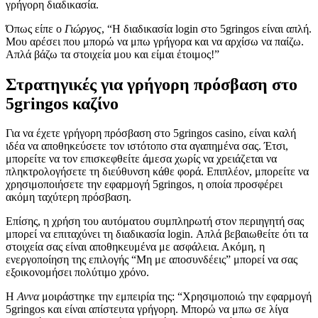
γρήγορη διαδικασία.
Όπως είπε ο
Γιώργος
, “Η διαδικασία login στο 5gringos είναι απλή.
Μου αρέσει που μπορώ να μπω γρήγορα και να αρχίσω να παίζω.
Απλά βάζω τα στοιχεία μου και είμαι έτοιμος!”
Στρατηγικές για γρήγορη πρόσβαση στο
5gringos καζίνο
Για να έχετε γρήγορη πρόσβαση στο 5gringos casino, είναι καλή
ιδέα να αποθηκεύσετε τον ιστότοπο στα αγαπημένα σας. Έτσι,
μπορείτε να τον επισκεφθείτε άμεσα χωρίς να χρειάζεται να
πληκτρολογήσετε τη διεύθυνση κάθε φορά. Επιπλέον, μπορείτε να
χρησιμοποιήσετε την εφαρμογή 5gringos, η οποία προσφέρει
ακόμη ταχύτερη πρόσβαση.
Επίσης, η χρήση του αυτόματου συμπληρωτή στον περιηγητή σας
μπορεί να επιταχύνει τη διαδικασία login. Απλά βεβαιωθείτε ότι τα
στοιχεία σας είναι αποθηκευμένα με ασφάλεια. Ακόμη, η
ενεργοποίηση της επιλογής “Μη με αποσυνδέεις” μπορεί να σας
εξοικονομήσει πολύτιμο χρόνο.
Η
Αννα
μοιράστηκε την εμπειρία της: “Χρησιμοποιώ την εφαρμογή
5gringos και είναι απίστευτα γρήγορη. Μπορώ να μπω σε λίγα