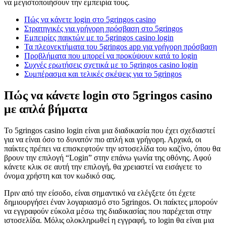
να μεγιστοποιήσουν την εμπειρία τους.
Πώς να κάνετε login στο 5gringos casino
Στρατηγικές για γρήγορη πρόσβαση στο 5gringos
Εμπειρίες παικτών με το 5gringos casino login
Τα πλεονεκτήματα του 5gringos app για γρήγορη πρόσβαση
Προβλήματα που μπορεί να προκύψουν κατά το login
Συχνές ερωτήσεις σχετικά με το 5gringos casino login
Συμπέρασμα και τελικές σκέψεις για το 5gringos
Πώς να κάνετε login στο 5gringos casino
με απλά βήματα
Το 5gringos casino login είναι μια διαδικασία που έχει σχεδιαστεί
για να είναι όσο το δυνατόν πιο απλή και γρήγορη. Αρχικά, οι
παίκτες πρέπει να επισκεφτούν την ιστοσελίδα του καζίνο, όπου θα
βρουν την επιλογή “Login” στην επάνω γωνία της οθόνης. Αφού
κάνετε κλικ σε αυτή την επιλογή, θα χρειαστεί να εισάγετε το
όνομα χρήστη και τον κωδικό σας.
Πριν από την είσοδο, είναι σημαντικό να ελέγξετε ότι έχετε
δημιουργήσει έναν λογαριασμό στο 5gringos. Οι παίκτες μπορούν
να εγγραφούν εύκολα μέσω της διαδικασίας που παρέχεται στην
ιστοσελίδα. Μόλις ολοκληρωθεί η εγγραφή, το login θα είναι μια