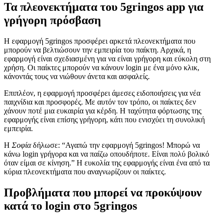
Τα πλεονεκτήματα του 5gringos app για
γρήγορη πρόσβαση
Η εφαρμογή 5gringos προσφέρει αρκετά πλεονεκτήματα που
μπορούν να βελτιώσουν την εμπειρία του παίκτη. Αρχικά, η
εφαρμογή είναι σχεδιασμένη για να είναι γρήγορη και εύκολη στη
χρήση. Οι παίκτες μπορούν να κάνουν login με ένα μόνο κλικ,
κάνοντάς τους να νιώθουν άνετα και ασφαλείς.
Επιπλέον, η εφαρμογή προσφέρει άμεσες ειδοποιήσεις για νέα
παιχνίδια και προσφορές. Με αυτόν τον τρόπο, οι παίκτες δεν
χάνουν ποτέ μια ευκαιρία για κέρδη. Η ταχύτητα φόρτωσης της
εφαρμογής είναι επίσης γρήγορη, κάτι που ενισχύει τη συνολική
εμπειρία.
Η
Σοφία
δήλωσε: “Αγαπώ την εφαρμογή 5gringos! Μπορώ να
κάνω login γρήγορα και να παίζω οπουδήποτε. Είναι πολύ βολικό
όταν είμαι σε κίνηση.” Η ευκολία της εφαρμογής είναι ένα από τα
κύρια πλεονεκτήματα που αναγνωρίζουν οι παίκτες.
Προβλήματα που μπορεί να προκύψουν
κατά το login στο 5gringos