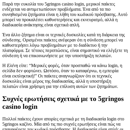
Παρά την ευκολία του 5gringos casino login, μερικοί παίκτες
ενδέχεται να αντιμετωπίσουν προβλήματα. Ένα από τα πιο
συνηθισμένα ζητήματα είναι η λήθη του κωδικού πρόσβασης. Αυτό
μπορεί να προκαλέσει καθυστερήσεις και εκνευρισμό, αλλά η
διαδικασία ανάκτησης είναι σχετικά απλή.
Ένα άλλο ζήτημα είναι οι τεχνικές δυσκολίες κατά τη διάρκεια της
σύνδεσης. Ορισμένοι παίκτες ανέφεραν ότι η σύνδεση μπορεί να
καθυστερήσει λόγω προβλημάτων με το διαδίκτυο ή την
πλατφόρμα. Σε τέτοιες περιπτώσεις, είναι σημαντικό να ελέγξετε τη
σύνδεση ή να επικοινωνήσετε με την υποστήριξη πελατών.
Η
Ελένη
είπε: “Μερικές φορές, όταν προσπαθώ να κάνω login, η
σελίδα δεν φορτώνει. Ωστόσο, όταν το καταφέρνω, η εμπειρία
είναι εκπληκτική!” Οι παίκτες αναγνωρίζουν ότι οι τεχνικές
δυσκολίες είναι μέρος της διαδικασίας, αλλά η υποστήριξη
πελατών είναι χρήσιμη για την επίλυση αυτών των ζητημάτων.
Συχνές ερωτήσεις σχετικά με το 5gringos
casino login
Πολλοί παίκτες έχουν απορίες σχετικά με τη διαδικασία login στο
5gringos καζίνο. Μία από τις πιο συχνές ερωτήσεις είναι πώς να
επαναφέρετε τον κωδικό πρόσβασης. Η διαδικασία είναι απλή: οι