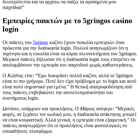
δευτερόλεπτα και να αρχίσω να παίζω τα αγαπημένα μου
παιχνίδια!”
Εμπειρίες παικτών με το 5gringos casino
login
Οι παίκτες του
5gringo
καζίνο έχουν ποικιλία εμπειριών όταν
πρόκειται για την διαδικασία login. Πολλοί αναγνωρίζουν ότι η
ταχύτητα και η ευκολία είναι τα κύρια πλεονεκτήματα του 5gringos.
Μερικοί παίκτες δήλωσαν ότι η διαδικασία login τους επιτρέπει να
απολαμβάνουν την εμπειρία του παιχνιδιού χωρίς καθυστερήσεις.
Ο
Κώστας
είπε: “Έχω δοκιμάσει πολλά καζίνο, αλλά το 5gringos
είναι το πιο γρήγορο. Ποτέ δεν είχα πρόβλημα με το login και αυτό
είναι πολύ σημαντικό για εμένα.” Η θετική ανατροφοδότηση από
τους παίκτες επιβεβαιώνει την αποτελεσματικότητα του
συστήματος login.
Ωστόσο, υπάρχουν και προκλήσεις. Ο
Μάριος
ανέφερε: “Μερικές
φορές, αν ξεχάσω τον κωδικό μου, η διαδικασία ανάκτησης μπορεί
να είναι κουραστική. Αλλά γενικά, η εμπειρία είναι εξαιρετική.” Οι
παίκτες αναγνωρίζουν ότι οι προκλήσεις είναι φυσιολογικές σε
οποιαδήποτε πλατφόρμα.