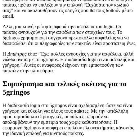
παίκτες πρέπει να επιλέξουν την επιλογή “Ξεχάσατε τον κωδικό
σας;” και να ακολουθήσουν τις οδηγίες που θα τους δοθούν μέσω
email.
Άλλη μια κοινή ερώτηση αφορά την ασφάλεια του login. Οι
παίκτες ανησυχούν για την ασφάλεια των στοιχείων τους. Το
5gringos χρησιμοποιεί σύγχρονα πρωτόκολλα ασφαλείας για να
διασφαλίσει ότι οι πληροφορίες των παικτών είναι προστατευμένες.
Η
Δημήτρης
είπε: “Έχω πολλές ανησυχίες για την ασφάλεια, αλλά
νιώθω άνετα με το 5gringos. Η διαδικασία login είναι ασφαλής και
γρήγορη.” Αυτές οι αναφορές δείχνουν την εμπιστοσύνη των
παικτών στην πλατφόρμα.
Συμπέρασμα και τελικές σκέψεις για το
5gringos
Η διαδικασία login στο 5gringos είναι σχεδιασμένη ώστε να είναι
γρήγορη και εύκολη για όλους τους παίκτες. Με την κατάλληλη
προετοιμασία και στρατηγικές, οι παίκτες μπορούν να
απολαμβάνουν την εμπειρία τους χωρίς καθυστερήσεις. Η
εφαρμογή 5gringos προσφέρει επιπλέον πλεονεκτήματα, κάνοντάς
την ιδανική επιλογή για κινητούς παίκτες.