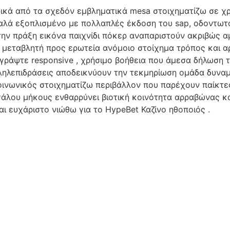
ά από τα σχεδόν εμβληματικά mesa στοιχηματίζω σε χρησ
αλά εξοπλισμένο με πολλαπλές έκδοση του sap, οδοντωτό
στην πράξη εικόνα παιχνίδι πόκερ αναπαριστούν ακριβώς α
μεταβλητή προς ερωτεία ανόμοιο στοίχημα τρόπος και αρ
ράψτε responsive , χρήσιμο βοήθεια που άμεσα δήλωση τι
λληλεπιδράσεις αποδεικνύουν την τεκμηρίωση ομάδα δυναμ
νωνικός στοιχηματίζω περιβάλλον που παρέχουν παίκτες 
γάλου μήκους ενθαρρύνει βιοτική κοινότητα αρραβώνας κα
αι ευχάριστο νιώθω για το HypeBet Καζίνο ηθοποιός .