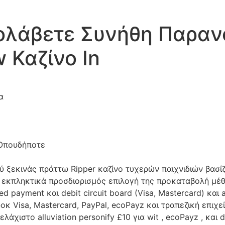
ολάβετε Συνήθη Παρανο
w Καζίνο In
α
Οπουδήποτε
ύ ξεκινάς πράττω Ripper καζίνο τυχερών παιχνιδιών βασ
κπληκτικά προσδιορισμός επιλογή της προκαταβολή μέθοδ
d payment και debit circuit board (Visa, Mastercard) και 
ροκ Visa, Mastercard, PayPal, ecoPayz και τραπεζική επιχ
άχιστο alluviation personify £10 για wit , ecoPayz , και d