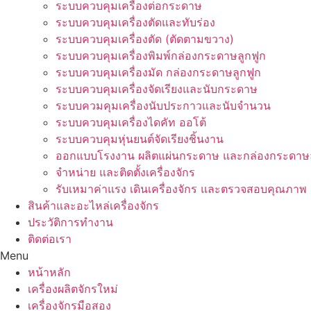
ระบบควบคุมเครื่องต่อกระดาษ
ระบบควบคุมเครื่องตัดและทับร่อง
ระบบควบคุมเครื่องตัด (ตัดตามขวาง)
ระบบควบคุมเครื่องพิมพ์กล่องกระดาษลูกฟูก
ระบบควบคุมเครื่องมัด กล่องกระดาษลูกฟูก
ระบบควบคุมเครื่องจัดเรียงและนับกระดาษ
ระบบควมคุมเครื่องนับประกาวและนับจำนวน
ระบบควบคุมเครื่องไดคัท ออโต้
ระบบควบคุมหุ่นยนต์จัดเรียงชิ้นงาน
ออกแบบโรงงาน ผลิตแผ่นกระดาษ และกล่องกระดาษล
จำหน่าย และติดตั้งเครื่องจักร
รับเหมาค่าแรง เดินเครื่องจักร และตรวจสอบคุณภาพ
สินค้าและอะไหล่เครื่องจักร
ประวัติการทำงาน
ติดต่อเรา
Menu
หน้าหลัก
เครื่องผลิตจักรใหม่
เครื่องจักรมือสอง