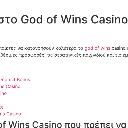
στο God of Wins Casino
 παίκτες να κατανοήσουν καλύτερα το
god of wins
casino 
ιαθέσιμες προσφορές, τις στρατηγικές παιχνιδιού και τις 
Deposit Bonus
ns Casino
ino
τε
ns Casino
f Wins Casino που πρέπει να