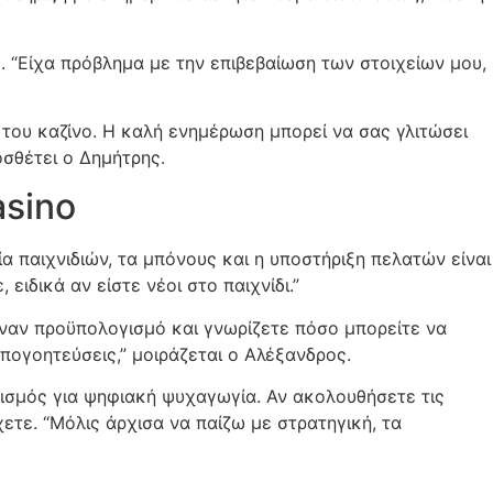
. “Είχα πρόβλημα με την επιβεβαίωση των στοιχείων μου,
 του καζίνο. Η καλή ενημέρωση μπορεί να σας γλιτώσει
σθέτει ο Δημήτρης.
asino
ία παιχνιδιών, τα μπόνους και η υποστήριξη πελατών είναι
ειδικά αν είστε νέοι στο παιχνίδι.”
 έναν προϋπολογισμό και γνωρίζετε πόσο μπορείτε να
απογοητεύσεις,” μοιράζεται ο Αλέξανδρος.
ορισμός για ψηφιακή ψυχαγωγία. Αν ακολουθήσετε τις
ετε. “Μόλις άρχισα να παίζω με στρατηγική, τα