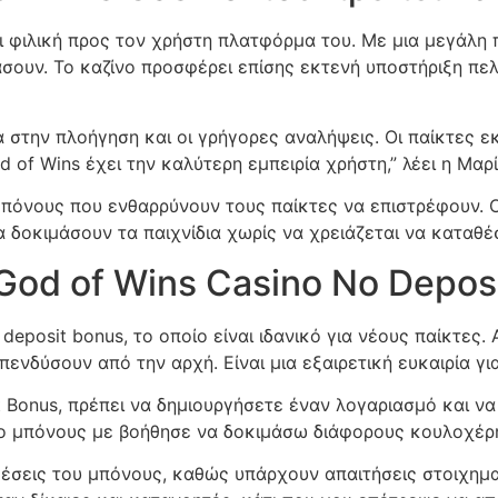
αι φιλική προς τον χρήστη πλατφόρμα του. Με μια μεγάλη 
άσουν. Το καζίνο προσφέρει επίσης εκτενή υποστήριξη πελ
ία στην πλοήγηση και οι γρήγορες αναλήψεις. Οι παίκτες 
of Wins έχει την καλύτερη εμπειρία χρήστη,” λέει η Μαρία
μπόνους που ενθαρρύνουν τους παίκτες να επιστρέφουν. 
να δοκιμάσουν τα παιχνίδια χωρίς να χρειάζεται να καταθ
God of Wins Casino No Depos
eposit bonus, το οποίο είναι ιδανικό για νέους παίκτες.
πενδύσουν από την αρχή. Είναι μια εξαιρετική ευκαιρία γι
t Bonus, πρέπει να δημιουργήσετε έναν λογαριασμό και να
το μπόνους με βοήθησε να δοκιμάσω διάφορους κουλοχέρηδ
οθέσεις του μπόνους, καθώς υπάρχουν απαιτήσεις στοιχημ