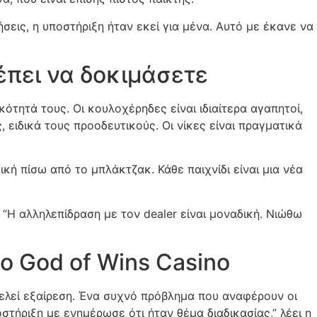
σεις, η υποστήριξη ήταν εκεί για μένα. Αυτό με έκανε να
ρέπει να δοκιμάσετε
κότητά τους. Οι κουλοχέρηδες είναι ιδιαίτερα αγαπητοί,
ειδικά τους προοδευτικούς. Οι νίκες είναι πραγματικά
ική πίσω από το μπλάκτζακ. Κάθε παιχνίδι είναι μια νέα
. “Η αλληλεπίδραση με τον dealer είναι μοναδική. Νιώθω
ο God of Wins Casino
τελεί εξαίρεση. Ένα συχνό πρόβλημα που αναφέρουν οι
στήριξη με ενημέρωσε ότι ήταν θέμα διαδικασίας,” λέει η