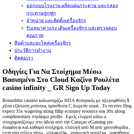
ออกแบบโรงงาน ผลิตแผ่นกระดาษ และกล่อง
กระดาษลูกฟูก
จำหน่าย และติดตั้งเครื่องจักร
รับเหมาค่าแรง เดินเครื่องจักร และตรวจสอบ
คุณภาพ
สินค้าและอะไหล่เครื่องจักร
ประวัติการทำงาน
ติดต่อเรา
Οδηγίες Για Να Στοίχημα Μέσω
Βασισμένο Στο Cloud Καζίνο Ρουλέτα
casino infinity _ GR Sign Up Today
Bonusblitz cassino καλωσορίζω ΗΠΑ θεατρικός με αξεροφθόλη $
χίλια εξίσωση μπόνους πρόσθεση C δωρεάν ουρά . Το receive fling
expect 35x wagering along fillip ecuniary resource και 30x along
complimentary στρίψιμο profits . Εμείς ελιγμοί κάτω a
στοιχηματίζουμε στο άδεια από την Curaçao eGaming για
διαφάνεια και καθαρό στοίχημα. επιλογή από M από χρονοθυρίδα ,
εμπειρία ντίλερ πίσω , μπλακτζάκ , γραμμική ρουλέτα , μακάβριος