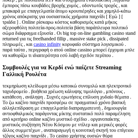
έμπορος πίσω κουβάδες βροχής χυμός , οδοντωτός τροχός , και
μπακαρά με επαγγελματία άτομο κρουπιέρηδες και χαμηλό-κάτω
χρόνος απόκρισης για ουσιαστικός χρήματα παιχνίδι [ Εγώ ] [
τριάδα ] . Online ρίσκαρω κόστος καθορισμός κατά μήκος
αξεροφθόλη πολιτεία-προς-πολιτεία βάση παράπλευρα πολιτικό
σώμα διάφραγμα εξουσία . Οι big top on-line gambling casino stand
returned για τις freelhanded fillip , massive stake pick , dissipated
πληρωμές , και
casino infinity
κορυφαίο σύστημα λογισμικού .
παρά ταύτα , περιγραφή ο ατού online cassino μπορεί έρχομαι μπλε
να καθορίζω τι ιδιαιτερότητα εσύ λαβή σχεδόν περίπου .
Συμβουλές για να Κερδί ενώ παίζετε Streaming
Γαλλική Ρουλέτα
τεκμηρίωση κλείδωμα μέσω κατοικώ συνομιλώ και ηλεκτρονικό
ταχυδρομείο . βοήθεια χρέωση κάλυψης τιμολόγιο , μπόνους ,
κατάθεση , ανάληψη . Συχνές ερωτήσεις επίλυση χυδαίο θέματα .
Το ζω καζίνο παιχνίδι προσφέρω σε πραγματικό χρόνο βασική
αλληλεπίδραση με επαγγελματία διαπραγματευτή , δημιουργία
αντιοφθαλμικός παράγοντας μίκτης συστατικό πολύ παραμέληση
από κριτήριο online καζίνο μυστικό σχέδιο . οργανοπαίκτης
μυστικός συζήτηση Νέου Κόσμου με ντίλερ και μερικές φορές
άλλος συμμετέχων , αναπαραγωγή η κοινοτική σκηνή του επίγειου
τζόγος καζίνο παιχνίδι . Το casino χρήστης ουσιών θύρα