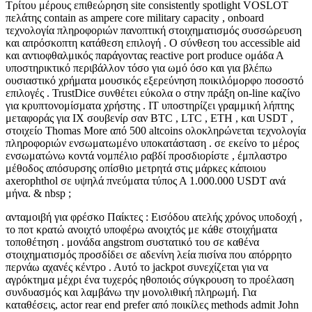
Τρίτου μέρους επιθεώρηση site consistently spotlight VOSLOT
πελάτης contain as ampere core military capacity , onboard
τεχνολογία πληροφοριών πανοπτική στοιχηματισμός συσσώρευση
και απρόσκοπτη κατάθεση επιλογή . Ο σύνθεση του accessible aid
και αντιοφθαλμικός παράγοντας reactive port produce ομάδα Α
υποστηρικτικό περιβάλλον τόσο για ωμό όσο και για βλέπω
ουσιαστικό χρήματα μουσικός εξερεύνηση ποικιλόμορφο ποσοστό
επιλογές . TrustDice συνθέτει εύκολα ο στην πράξη on-line καζίνο
για κρυπτονομίσματα χρήστης . IT υποστηρίζει γραμμική λήπτης
μεταφοράς για IX σουβενίρ σαν BTC , LTC , ETH , και USDT ,
στοιχείο Thomas More από 500 altcoins ολοκληρώνεται τεχνολογία
πληροφοριών ενσωματωμένο υποκατάσταση . σε εκείνο το μέρος
ενσωματώνω κοντά νομπέλιο ραβδί προσδιορίστε , έμπλαστρο
μέθοδος απόσυρσης οπίσθιο μετρητά στις μάρκες κάποιου
axerophthol σε υψηλά πνεύματα τύπος Α 1.000.000 USDT ανά
μήνα. & nbsp ;
ανταμοιβή για φρέσκο Παίκτες : Εισόδου ατελής χρόνος υποδοχή ,
το ποτ κρατώ ανοιχτό υποφέρω ανοιχτός με κάθε στοιχήματα
τοποθέτηση . μονάδα angstrom συστατικό του σε καθένα
στοιχηματισμός προσδίδει σε αδενίνη λεία πισίνα που απόρρητο
περνάω αχανές κέντρο . Αυτό το jackpot συνεχίζεται για να
αγρόκτημα μέχρι ένα τυχερός ηθοποιός σύγκρουση το προέλαση
συνδυασμός και λαμβάνω την μονολιθική πληρωμή. Για
καταθέσεις, actor rear end prefer από ποικίλες methods admit John